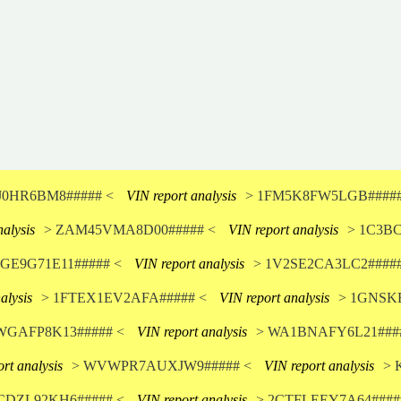
J0HR6BM8##### <
VIN report analysis
> 1FM5K8FW5LGB#####
nalysis
> ZAM45VMA8D00##### <
VIN report analysis
> 1C3B
GE9G71E11##### <
VIN report analysis
> 1V2SE2CA3LC2#####
alysis
> 1FTEX1EV2AFA##### <
VIN report analysis
> 1GNSK
WGAFP8K13##### <
VIN report analysis
> WA1BNAFY6L21####
rt analysis
> WVWPR7AUXJW9##### <
VIN report analysis
> 
CDZL92KH6##### <
VIN report analysis
> 2CTFLEEY7A64####