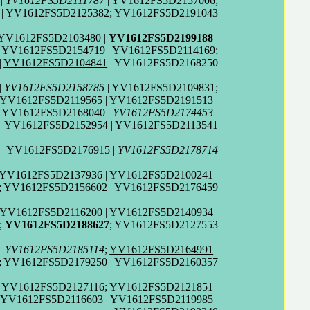
|
YV1612FS5D2111787
| YV1612FS5D2157006;
| YV1612FS5D2125382; YV1612FS5D2191043
 YV1612FS5D2103480 |
YV1612FS5D2199188
|
| YV1612FS5D2154719 | YV1612FS5D2114169;
|
YV1612FS5D2104841
| YV1612FS5D2168250
|
YV1612FS5D2158785
| YV1612FS5D2109831;
YV1612FS5D2119565 | YV1612FS5D2191513 |
; YV1612FS5D2168040 |
YV1612FS5D2174453
|
| YV1612FS5D2152954 | YV1612FS5D2113541
YV1612FS5D2176915 |
YV1612FS5D2178714
 YV1612FS5D2137936 | YV1612FS5D2100241 |
; YV1612FS5D2156602 | YV1612FS5D2176459
 YV1612FS5D2116200 | YV1612FS5D2140934 |
;
YV1612FS5D2188627
; YV1612FS5D2127553
|
YV1612FS5D2185114
;
YV1612FS5D2164991
|
; YV1612FS5D2179250 | YV1612FS5D2160357
 YV1612FS5D2127116; YV1612FS5D2121851 |
 YV1612FS5D2116603 | YV1612FS5D2119985 |