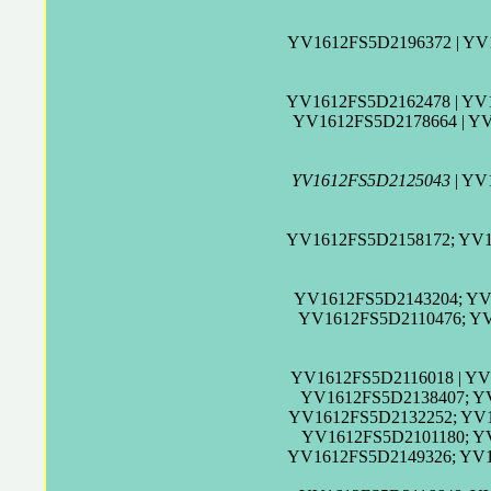
YV1612FS5D2196372 | YV
YV1612FS5D2162478 | YV1
YV1612FS5D2178664 | Y
YV1612FS5D2125043
| YV
YV1612FS5D2158172; YV16
YV1612FS5D2143204; YV
YV1612FS5D2110476; YV
YV1612FS5D2116018 | YV
YV1612FS5D2138407; Y
YV1612FS5D2132252; YV1
YV1612FS5D2101180; Y
YV1612FS5D2149326; YV1