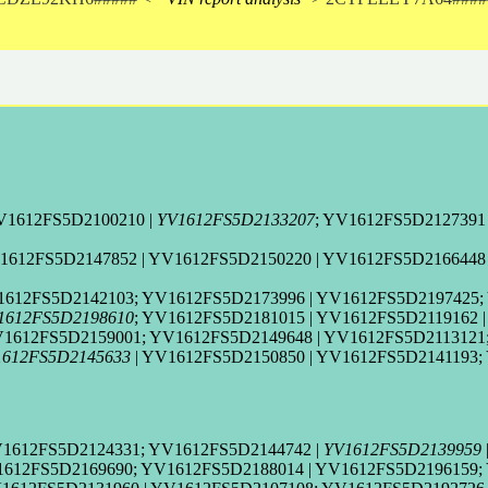
V1612FS5D2100210 |
YV1612FS5D2133207
; YV1612FS5D2127391
612FS5D2147852 | YV1612FS5D2150220 | YV1612FS5D2166448
612FS5D2142103; YV1612FS5D2173996 | YV1612FS5D2197425; 
1612FS5D2198610
; YV1612FS5D2181015 | YV1612FS5D2119162 
V1612FS5D2159001; YV1612FS5D2149648 | YV1612FS5D2113121
1612FS5D2145633
| YV1612FS5D2150850 | YV1612FS5D2141193;
V1612FS5D2124331; YV1612FS5D2144742 |
YV1612FS5D2139959
612FS5D2169690; YV1612FS5D2188014 | YV1612FS5D2196159; 