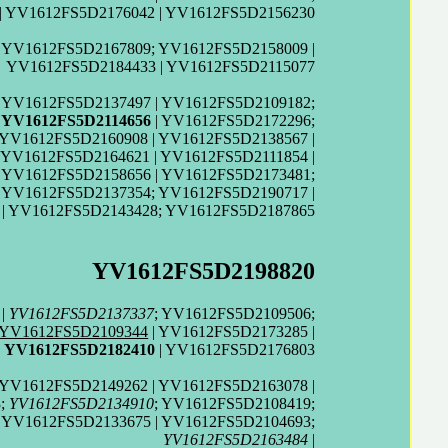
| YV1612FS5D2176042 | YV1612FS5D2156230
 YV1612FS5D2167809; YV1612FS5D2158009 |
YV1612FS5D2184433 | YV1612FS5D2115077
 YV1612FS5D2137497 | YV1612FS5D2109182;
|
YV1612FS5D2114656
| YV1612FS5D2172296;
YV1612FS5D2160908 | YV1612FS5D2138567 |
 YV1612FS5D2164621 | YV1612FS5D2111854 |
 YV1612FS5D2158656 | YV1612FS5D2173481;
 YV1612FS5D2137354; YV1612FS5D2190717 |
| YV1612FS5D2143428; YV1612FS5D2187865
YV1612FS5D2198820
|
YV1612FS5D2137337
; YV1612FS5D2109506;
YV1612FS5D2109344
| YV1612FS5D2173285 |
|
YV1612FS5D2182410
| YV1612FS5D2176803
 YV1612FS5D2149262 | YV1612FS5D2163078 |
3;
YV1612FS5D2134910
; YV1612FS5D2108419;
; YV1612FS5D2133675 | YV1612FS5D2104693;
YV1612FS5D2163484
|