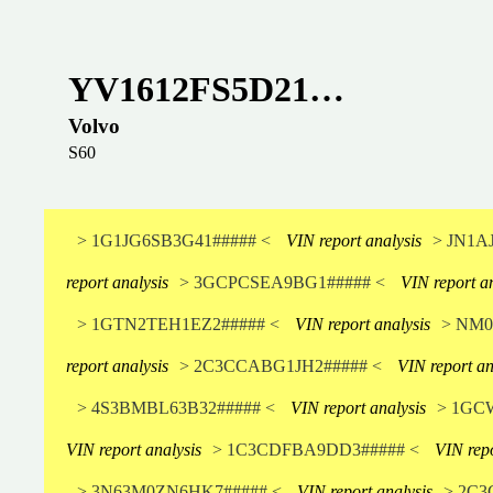
YV1612FS5D21…
Volvo
S60
> 1G1JG6SB3G41##### <
VIN report analysis
> JN1A
report analysis
> 3GCPCSEA9BG1##### <
VIN report a
> 1GTN2TEH1EZ2##### <
VIN report analysis
> NM0
report analysis
> 2C3CCABG1JH2##### <
VIN report an
> 4S3BMBL63B32##### <
VIN report analysis
> 1GC
VIN report analysis
> 1C3CDFBA9DD3##### <
VIN repo
> 3N63M0ZN6HK7##### <
VIN report analysis
> 2C3