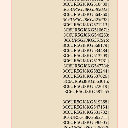
3C6UR5GJ8KG510430 |
3C6UR5GJ8KG585032
|
3C6UR5GJ8KG564360 |
3C6UR5GJ8KG525607
|
3C6UR5GJ8KG571213 |
3C6UR5GJ8KG510671;
3C6UR5GJ8KG546263;
3C6UR5GJ8KG551916
;
3C6UR5GJ8KG568179 |
3C6UR5GJ8KG534484 |
3C6UR5GJ8KG513599 |
3C6UR5GJ8KG513781 |
3C6UR5GJ8KG547784;
3C6UR5GJ8KG582244 |
3C6UR5GJ8KG507026 |
3C6UR5GJ8KG563015;
3C6UR5GJ8KG572619 |
3C6UR5GJ8KG581255
3C6UR5GJ8KG519368 |
3C6UR5GJ8KG547154 |
3C6UR5GJ8KG531732 |
3C6UR5GJ8KG592711 |
3C6UR5GJ8KG596905 |
3C6UR5GJ8KG546750
;