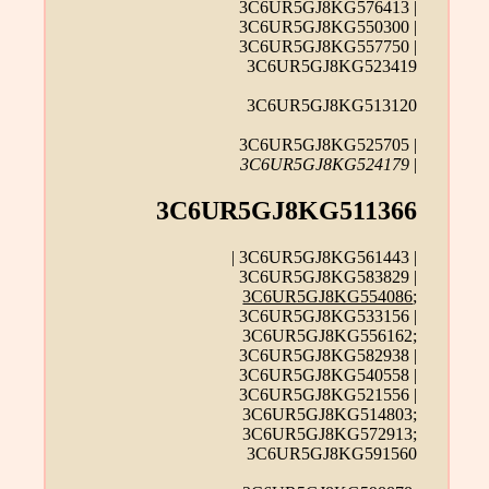
3C6UR5GJ8KG576413 |
3C6UR5GJ8KG550300 |
3C6UR5GJ8KG557750 |
3C6UR5GJ8KG523419
3C6UR5GJ8KG513120
3C6UR5GJ8KG525705 |
3C6UR5GJ8KG524179
|
3C6UR5GJ8KG511366
| 3C6UR5GJ8KG561443 |
3C6UR5GJ8KG583829 |
3C6UR5GJ8KG554086
;
3C6UR5GJ8KG533156 |
3C6UR5GJ8KG556162;
3C6UR5GJ8KG582938 |
3C6UR5GJ8KG540558 |
3C6UR5GJ8KG521556 |
3C6UR5GJ8KG514803;
3C6UR5GJ8KG572913;
3C6UR5GJ8KG591560