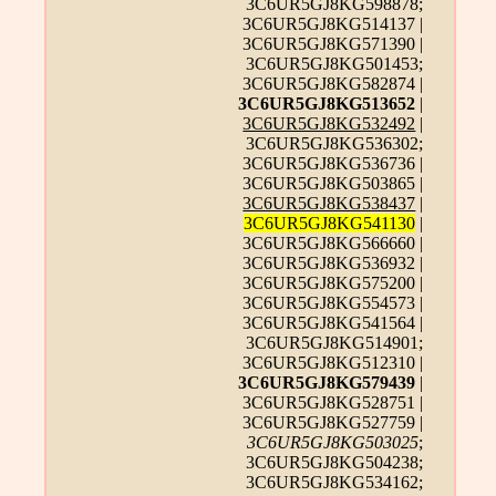
3C6UR5GJ8KG598878;
3C6UR5GJ8KG514137 |
3C6UR5GJ8KG571390 |
3C6UR5GJ8KG501453;
3C6UR5GJ8KG582874 |
3C6UR5GJ8KG513652
|
3C6UR5GJ8KG532492
|
3C6UR5GJ8KG536302;
3C6UR5GJ8KG536736 |
3C6UR5GJ8KG503865 |
3C6UR5GJ8KG538437
|
3C6UR5GJ8KG541130
|
3C6UR5GJ8KG566660 |
3C6UR5GJ8KG536932 |
3C6UR5GJ8KG575200 |
3C6UR5GJ8KG554573 |
3C6UR5GJ8KG541564 |
3C6UR5GJ8KG514901;
3C6UR5GJ8KG512310 |
3C6UR5GJ8KG579439
|
3C6UR5GJ8KG528751 |
3C6UR5GJ8KG527759 |
3C6UR5GJ8KG503025
;
3C6UR5GJ8KG504238;
3C6UR5GJ8KG534162;