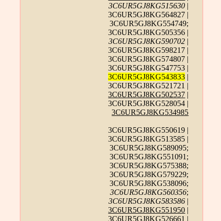
3C6UR5GJ8KG515630
|
3C6UR5GJ8KG564827 |
3C6UR5GJ8KG554749;
3C6UR5GJ8KG505356 |
3C6UR5GJ8KG590702
|
3C6UR5GJ8KG598217 |
3C6UR5GJ8KG574807 |
3C6UR5GJ8KG547753 |
3C6UR5GJ8KG543833
|
3C6UR5GJ8KG521721 |
3C6UR5GJ8KG502537
|
3C6UR5GJ8KG528054 |
3C6UR5GJ8KG534985
3C6UR5GJ8KG550619 |
3C6UR5GJ8KG513585 |
3C6UR5GJ8KG589095;
3C6UR5GJ8KG551091;
3C6UR5GJ8KG575388;
3C6UR5GJ8KG579229;
3C6UR5GJ8KG538096;
3C6UR5GJ8KG560356
;
3C6UR5GJ8KG583586
|
3C6UR5GJ8KG551950
|
3C6UR5GJ8KG526661 |