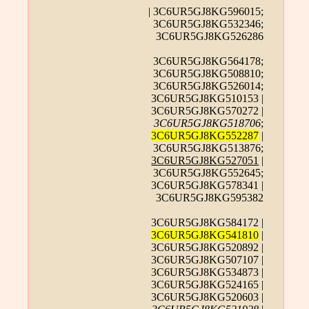
| 3C6UR5GJ8KG596015;
3C6UR5GJ8KG532346;
3C6UR5GJ8KG526286
3C6UR5GJ8KG564178;
3C6UR5GJ8KG508810;
3C6UR5GJ8KG526014;
3C6UR5GJ8KG510153 |
3C6UR5GJ8KG570272 |
3C6UR5GJ8KG518706
;
3C6UR5GJ8KG552287
|
3C6UR5GJ8KG513876;
3C6UR5GJ8KG527051
|
3C6UR5GJ8KG552645;
3C6UR5GJ8KG578341 |
3C6UR5GJ8KG595382
3C6UR5GJ8KG584172 |
3C6UR5GJ8KG541810
|
3C6UR5GJ8KG520892 |
3C6UR5GJ8KG507107 |
3C6UR5GJ8KG534873 |
3C6UR5GJ8KG524165 |
3C6UR5GJ8KG520603 |