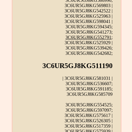
3C6UR5GJ8KG586990;
3C6UR5GJ8KG569803 |
3C6UR5GJ8KG542522 |
3C6UR5GJ8KG525963 |
3C6UR5GJ8KG598041 |
3C6UR5GJ8KG594345;
3C6UR5GJ8KG541273;
3C6UR5GJ8KG552791
;
3C6UR5GJ8KG525929 |
3C6UR5GJ8KG539426;
3C6UR5GJ8KG542682;
3C6UR5GJ8KG511190
| 3C6UR5GJ8KG581031 |
3C6UR5GJ8KG536607;
3C6UR5GJ8KG591185;
3C6UR5GJ8KG585709
3C6UR5GJ8KG554525;
3C6UR5GJ8KG597097;
3C6UR5GJ8KG575617 |
3C6UR5GJ8KG526305 |
3C6UR5GJ8KG517359 |
3C6UR5GJ8KG575939 |