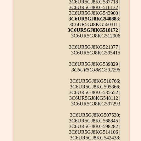
3C6UR5GJ8KG587718 |
3C6UR5GJ8KG516132
|
3C6UR5GJ8KG543900 |
3C6UR5GJ8KG540883
;
3C6UR5GJ8KG560311 |
3C6UR5GJ8KG518172
|
3C6UR5GJ8KG512906
3C6UR5GJ8KG521377 |
3C6UR5GJ8KG595415
3C6UR5GJ8KG539829 |
3C6UR5GJ8KG532296
3C6UR5GJ8KG510766;
3C6UR5GJ8KG595866;
3C6UR5GJ8KG535652 |
3C6UR5GJ8KG548112 |
3C6UR5GJ8KG597293
3C6UR5GJ8KG507530;
3C6UR5GJ8KG568845 |
3C6UR5GJ8KG598282 |
3C6UR5GJ8KG514106 |
3C6UR5GJ8KG542438;