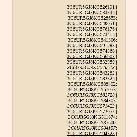
3C6UR5GJ8KG526191 |
3C6UR5GJ8KG533335 |
3C6UR5GJ8KG528653
;
3C6UR5GJ8KG549051 |
3C6UR5GJ8KG578176 |
3C6UR5GJ8KG573415 |
3C6UR5GJ8KG541306
;
3C6UR5GJ8KG591283 |
3C6UR5GJ8KG574368 |
3C6UR5GJ8KG566903
|
3C6UR5GJ8KG532959 |
3C6UR5GJ8KG570613
|
3C6UR5GJ8KG543282 |
3C6UR5GJ8KG582325 |
3C6UR5GJ8KG588402
;
3C6UR5GJ8KG557053;
3C6UR5GJ8KG582728
|
3C6UR5GJ8KG584303;
3C6UR5GJ8KG571423
|
3C6UR5GJ8KG573057 |
3C6UR5GJ8KG511674;
3C6UR5GJ8KG585600;
3C6UR5GJ8KG504157
;
3C6UR5GJ8KG594328
|