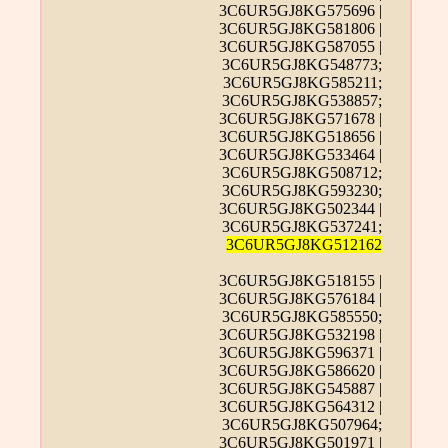
3C6UR5GJ8KG575696 |
3C6UR5GJ8KG581806 |
3C6UR5GJ8KG587055 |
3C6UR5GJ8KG548773;
3C6UR5GJ8KG585211;
3C6UR5GJ8KG538857;
3C6UR5GJ8KG571678 |
3C6UR5GJ8KG518656 |
3C6UR5GJ8KG533464 |
3C6UR5GJ8KG508712;
3C6UR5GJ8KG593230;
3C6UR5GJ8KG502344 |
3C6UR5GJ8KG537241;
3C6UR5GJ8KG512162
3C6UR5GJ8KG518155 |
3C6UR5GJ8KG576184 |
3C6UR5GJ8KG585550;
3C6UR5GJ8KG532198 |
3C6UR5GJ8KG596371 |
3C6UR5GJ8KG586620 |
3C6UR5GJ8KG545887 |
3C6UR5GJ8KG564312 |
3C6UR5GJ8KG507964;
3C6UR5GJ8KG501971 |