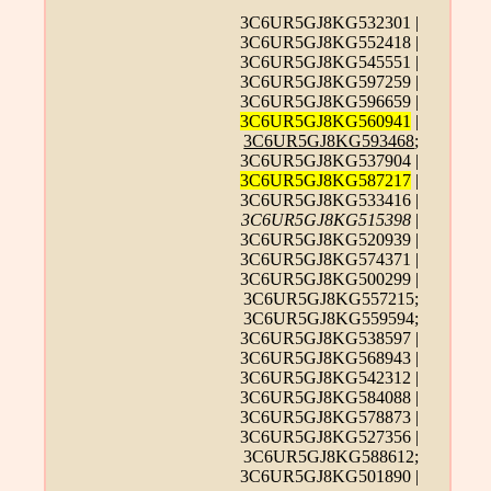
3C6UR5GJ8KG532301 |
3C6UR5GJ8KG552418 |
3C6UR5GJ8KG545551 |
3C6UR5GJ8KG597259 |
3C6UR5GJ8KG596659 |
3C6UR5GJ8KG560941
|
3C6UR5GJ8KG593468
;
3C6UR5GJ8KG537904 |
3C6UR5GJ8KG587217
|
3C6UR5GJ8KG533416 |
3C6UR5GJ8KG515398
|
3C6UR5GJ8KG520939 |
3C6UR5GJ8KG574371 |
3C6UR5GJ8KG500299 |
3C6UR5GJ8KG557215;
3C6UR5GJ8KG559594;
3C6UR5GJ8KG538597 |
3C6UR5GJ8KG568943 |
3C6UR5GJ8KG542312 |
3C6UR5GJ8KG584088 |
3C6UR5GJ8KG578873 |
3C6UR5GJ8KG527356 |
3C6UR5GJ8KG588612;
3C6UR5GJ8KG501890 |