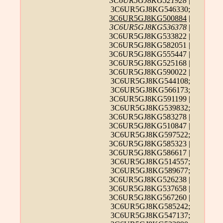
3C6UR5GJ8KG521928
|
3C6UR5GJ8KG546330;
3C6UR5GJ8KG500884
|
3C6UR5GJ8KG536378
|
3C6UR5GJ8KG533822 |
3C6UR5GJ8KG582051 |
3C6UR5GJ8KG555447 |
3C6UR5GJ8KG525168 |
3C6UR5GJ8KG590022 |
3C6UR5GJ8KG544108;
3C6UR5GJ8KG566173;
3C6UR5GJ8KG591199 |
3C6UR5GJ8KG539832;
3C6UR5GJ8KG583278 |
3C6UR5GJ8KG510847 |
3C6UR5GJ8KG597522;
3C6UR5GJ8KG585323 |
3C6UR5GJ8KG586617 |
3C6UR5GJ8KG514557;
3C6UR5GJ8KG589677;
3C6UR5GJ8KG526238 |
3C6UR5GJ8KG537658 |
3C6UR5GJ8KG567260 |
3C6UR5GJ8KG585242;
3C6UR5GJ8KG547137;