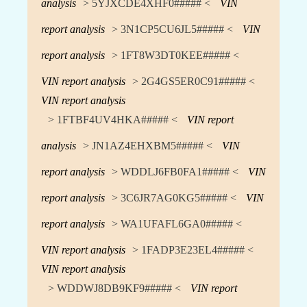
analysis
> 5YJXCDE4XHF0##### <
VIN
report analysis
> 3N1CP5CU6JL5##### <
VIN
report analysis
> 1FT8W3DT0KEE##### <
VIN report analysis
> 2G4GS5ER0C91##### <
VIN report analysis
> 1FTBF4UV4HKA##### <
VIN report
analysis
> JN1AZ4EHXBM5##### <
VIN
report analysis
> WDDLJ6FB0FA1##### <
VIN
report analysis
> 3C6JR7AG0KG5##### <
VIN
report analysis
> WA1UFAFL6GA0##### <
VIN report analysis
> 1FADP3E23EL4##### <
VIN report analysis
> WDDWJ8DB9KF9##### <
VIN report