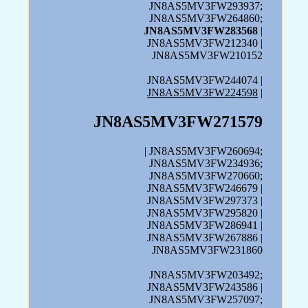
JN8AS5MV3FW293937;
JN8AS5MV3FW264860;
JN8AS5MV3FW283568
|
JN8AS5MV3FW212340 |
JN8AS5MV3FW210152
JN8AS5MV3FW244074 |
JN8AS5MV3FW224598
|
JN8AS5MV3FW271579
| JN8AS5MV3FW260694;
JN8AS5MV3FW234936;
JN8AS5MV3FW270660;
JN8AS5MV3FW246679 |
JN8AS5MV3FW297373 |
JN8AS5MV3FW295820 |
JN8AS5MV3FW286941 |
JN8AS5MV3FW267886 |
JN8AS5MV3FW231860
JN8AS5MV3FW203492;
JN8AS5MV3FW243586 |
JN8AS5MV3FW257097;