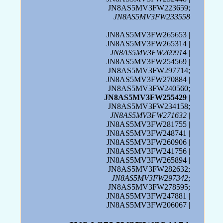
JN8AS5MV3FW223659;
JN8AS5MV3FW233558
JN8AS5MV3FW265653 |
JN8AS5MV3FW265314 |
JN8AS5MV3FW269914
|
JN8AS5MV3FW254569 |
JN8AS5MV3FW297714;
JN8AS5MV3FW270884 |
JN8AS5MV3FW240560;
JN8AS5MV3FW255429
|
JN8AS5MV3FW234158;
JN8AS5MV3FW271632
|
JN8AS5MV3FW281755 |
JN8AS5MV3FW248741 |
JN8AS5MV3FW260906 |
JN8AS5MV3FW241756 |
JN8AS5MV3FW265894 |
JN8AS5MV3FW282632;
JN8AS5MV3FW297342
;
JN8AS5MV3FW278595;
JN8AS5MV3FW247881 |
JN8AS5MV3FW206067 |