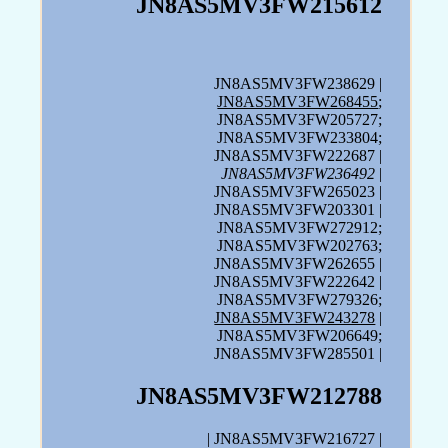
JN8AS5MV3FW215612
JN8AS5MV3FW238629 |
JN8AS5MV3FW268455
;
JN8AS5MV3FW205727;
JN8AS5MV3FW233804;
JN8AS5MV3FW222687 |
JN8AS5MV3FW236492
|
JN8AS5MV3FW265023 |
JN8AS5MV3FW203301 |
JN8AS5MV3FW272912;
JN8AS5MV3FW202763;
JN8AS5MV3FW262655 |
JN8AS5MV3FW222642 |
JN8AS5MV3FW279326;
JN8AS5MV3FW243278
|
JN8AS5MV3FW206649;
JN8AS5MV3FW285501 |
JN8AS5MV3FW212788
| JN8AS5MV3FW216727 |