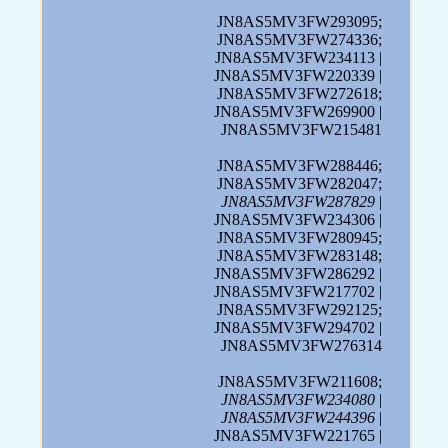
JN8AS5MV3FW293095;
JN8AS5MV3FW274336;
JN8AS5MV3FW234113 |
JN8AS5MV3FW220339 |
JN8AS5MV3FW272618;
JN8AS5MV3FW269900 |
JN8AS5MV3FW215481
JN8AS5MV3FW288446;
JN8AS5MV3FW282047;
JN8AS5MV3FW287829
|
JN8AS5MV3FW234306 |
JN8AS5MV3FW280945;
JN8AS5MV3FW283148;
JN8AS5MV3FW286292 |
JN8AS5MV3FW217702 |
JN8AS5MV3FW292125;
JN8AS5MV3FW294702 |
JN8AS5MV3FW276314
JN8AS5MV3FW211608;
JN8AS5MV3FW234080
|
JN8AS5MV3FW244396
|
JN8AS5MV3FW221765 |