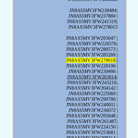
JN8AS5MV3FW238484
;
JN8AS5MV3FW237884
|
JN8AS5MV3FW241319;
JN8AS5MV3FW278015
JN8AS5MV3FW293047 |
JN8AS5MV3FW226576;
JN8AS5MV3FW280573 |
JN8AS5MV3FW285269 |
JN8AS5MV3FW279018
|
JN8AS5MV3FW228196 |
JN8AS5MV3FW230496
|
JN8AS5MV3FW263014
;
JN8AS5MV3FW243216;
JN8AS5MV3FW204142 |
JN8AS5MV3FW225069
|
JN8AS5MV3FW290780 |
JN8AS5MV3FW240011 |
JN8AS5MV3FW236072
|
JN8AS5MV3FW295848 |
JN8AS5MV3FW261487;
JN8AS5MV3FW224150 |
JN8AS5MV3FW253681 |
JN8AS5MV3FW298314 |