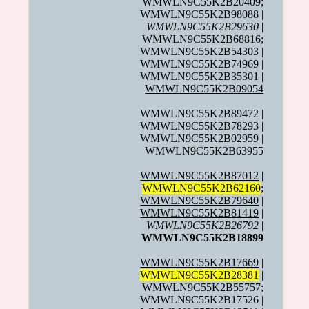
WMWLN9C55K2B20409;
WMWLN9C55K2B98088 |
WMWLN9C55K2B29630
|
WMWLN9C55K2B68816;
WMWLN9C55K2B54303 |
WMWLN9C55K2B74969 |
WMWLN9C55K2B35301 |
WMWLN9C55K2B09054
WMWLN9C55K2B89472 |
WMWLN9C55K2B78293 |
WMWLN9C55K2B02959 |
WMWLN9C55K2B63955
WMWLN9C55K2B87012
|
WMWLN9C55K2B62160
;
WMWLN9C55K2B79640
|
WMWLN9C55K2B81419
|
WMWLN9C55K2B26792
|
WMWLN9C55K2B18899
WMWLN9C55K2B17669
|
WMWLN9C55K2B28381
|
WMWLN9C55K2B55757;
WMWLN9C55K2B17526 |