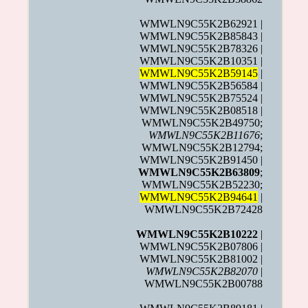
WMWLN9C55K2B62921 |
WMWLN9C55K2B85843 |
WMWLN9C55K2B78326 |
WMWLN9C55K2B10351 |
WMWLN9C55K2B59145
|
WMWLN9C55K2B56584 |
WMWLN9C55K2B75524 |
WMWLN9C55K2B08518 |
WMWLN9C55K2B49750;
WMWLN9C55K2B11676
;
WMWLN9C55K2B12794;
WMWLN9C55K2B91450 |
WMWLN9C55K2B63809
;
WMWLN9C55K2B52230;
WMWLN9C55K2B94641
|
WMWLN9C55K2B72428
WMWLN9C55K2B10222
|
WMWLN9C55K2B07806 |
WMWLN9C55K2B81002 |
WMWLN9C55K2B82070
|
WMWLN9C55K2B00788