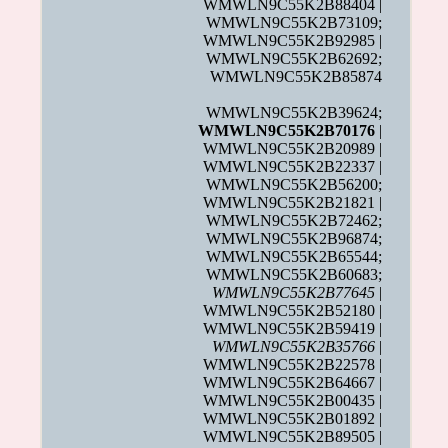
WMWLN9C55K2B88404 |
WMWLN9C55K2B73109;
WMWLN9C55K2B92985 |
WMWLN9C55K2B62692;
WMWLN9C55K2B85874
WMWLN9C55K2B39624;
WMWLN9C55K2B70176
|
WMWLN9C55K2B20989 |
WMWLN9C55K2B22337 |
WMWLN9C55K2B56200;
WMWLN9C55K2B21821 |
WMWLN9C55K2B72462;
WMWLN9C55K2B96874;
WMWLN9C55K2B65544;
WMWLN9C55K2B60683;
WMWLN9C55K2B77645
|
WMWLN9C55K2B52180 |
WMWLN9C55K2B59419 |
WMWLN9C55K2B35766
|
WMWLN9C55K2B22578 |
WMWLN9C55K2B64667 |
WMWLN9C55K2B00435 |
WMWLN9C55K2B01892 |
WMWLN9C55K2B89505 |