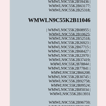
WMWLN9C55K2B59436 |
WMWLN9C55K2B63177;
WMWLN9C55K2B25318;
WMWLN9C55K2B11046
| WMWLN9C55K2B08955 |
WMWLN9C55K2B10625
;
WMWLN9C55K2B52518;
WMWLN9C55K2B26923 |
WMWLN9C55K2B67715 |
WMWLN9C55K2B68427 |
WMWLN9C55K2B22970 |
WMWLN9C55K2B37419;
WMWLN9C55K2B78844
|
WMWLN9C55K2B77841 |
WMWLN9C55K2B66208
;
WMWLN9C55K2B30745 |
WMWLN9C55K2B92758;
WMWLN9C55K2B09524
;
WMWLN9C55K2B85034 |
WMWLN9C55K2B13931
WMWLN9C55K2B96759;