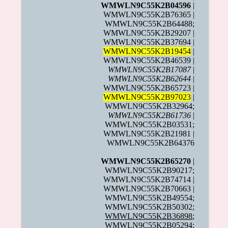
WMWLN9C55K2B04596
|
WMWLN9C55K2B76365 |
WMWLN9C55K2B64488;
WMWLN9C55K2B29207 |
WMWLN9C55K2B37694 |
WMWLN9C55K2B19454
|
WMWLN9C55K2B46539 |
WMWLN9C55K2B17087
|
WMWLN9C55K2B62644
|
WMWLN9C55K2B65723 |
WMWLN9C55K2B97023
|
WMWLN9C55K2B32964;
WMWLN9C55K2B61736
|
WMWLN9C55K2B03531;
WMWLN9C55K2B21981 |
WMWLN9C55K2B64376
WMWLN9C55K2B65270
|
WMWLN9C55K2B90217;
WMWLN9C55K2B74714 |
WMWLN9C55K2B70663 |
WMWLN9C55K2B49554;
WMWLN9C55K2B50302;
WMWLN9C55K2B36898
;
WMWLN9C55K2B05294;