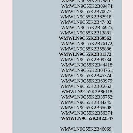
WMWLN9C55K2B75801;
WMWLN9C55K2B09474;
WMWLN9C55K2B70677 |
WMWLN9C55K2B62918 |
WMWLN9C55K2B47402 |
WMWLN9C55K2B56925;
WMWLN9C55K2B13881 |
WMWLN9C55K2B69562
|
WMWLN9C55K2B76172;
WMWLN9C55K2B55886 |
WMWLN9C55K2B81372
|
WMWLN9C55K2B09734 |
WMWLN9C55K2B44418;
WMWLN9C55K2B04761;
WMWLN9C55K2B45374 |
WMWLN9C55K2B69979;
WMWLN9C55K2B05652 |
WMWLN9C55K2B86118;
WMWLN9C55K2B35752
;
WMWLN9C55K2B34245 |
WMWLN9C55K2B65608 |
WMWLN9C55K2B56374;
WMWLN9C55K2B22547
WMWLN9C55K2B46069 |