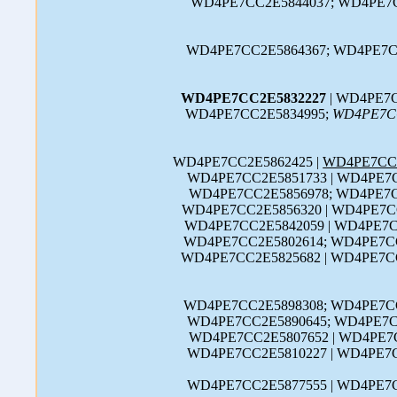
WD4PE7CC2E5844037; WD4PE7C
WD4PE7CC2E5864367; WD4PE7CC
WD4PE7CC2E5832227
| WD4PE7C
WD4PE7CC2E5834995;
WD4PE7C
WD4PE7CC2E5862425 |
WD4PE7CC2
WD4PE7CC2E5851733 | WD4PE7C
WD4PE7CC2E5856978; WD4PE7C
WD4PE7CC2E5856320 | WD4PE7C
WD4PE7CC2E5842059 | WD4PE7C
WD4PE7CC2E5802614; WD4PE7CC2
WD4PE7CC2E5825682 | WD4PE7CC
WD4PE7CC2E5898308; WD4PE7CC2
WD4PE7CC2E5890645; WD4PE7CC
WD4PE7CC2E5807652 | WD4PE7C
WD4PE7CC2E5810227 | WD4PE7C
WD4PE7CC2E5877555 | WD4PE7C