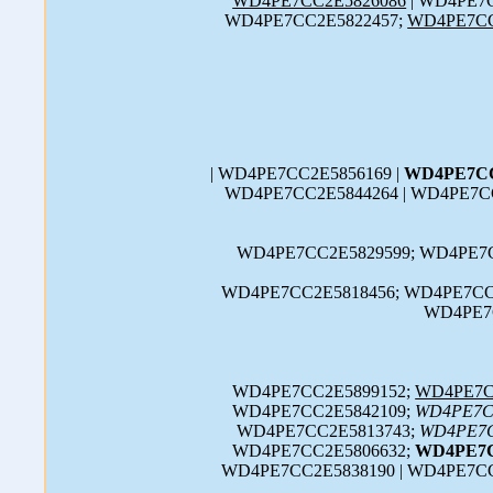
WD4PE7CC2E5826086
| WD4PE7
WD4PE7CC2E5822457;
WD4PE7CC
| WD4PE7CC2E5856169 |
WD4PE7CC
WD4PE7CC2E5844264 | WD4PE7CC
WD4PE7CC2E5829599; WD4PE7C
WD4PE7CC2E5818456; WD4PE7CC
WD4PE7C
WD4PE7CC2E5899152;
WD4PE7C
WD4PE7CC2E5842109;
WD4PE7C
WD4PE7CC2E5813743;
WD4PE7C
WD4PE7CC2E5806632;
WD4PE7C
WD4PE7CC2E5838190 | WD4PE7CC