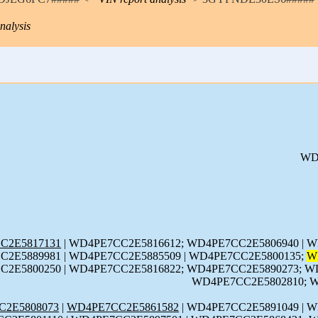
nalysis
WD
C2E5817131
| WD4PE7CC2E5816612; WD4PE7CC2E5806940 | W
C2E5889981 | WD4PE7CC2E5885509 | WD4PE7CC2E5800135;
W
C2E5800250 | WD4PE7CC2E5816822; WD4PE7CC2E5890273; W
WD4PE7CC2E5802810; W
2E5808073
|
WD4PE7CC2E5861582
| WD4PE7CC2E5891049 | 