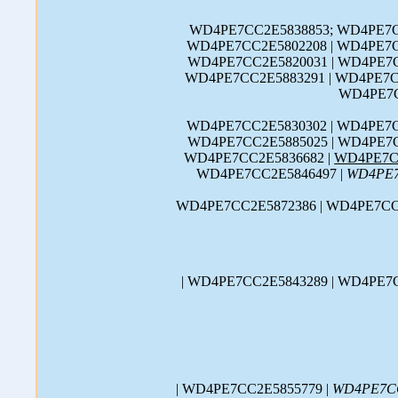
WD4PE7CC2E5838853; WD4PE7CC
WD4PE7CC2E5802208 | WD4PE7C
WD4PE7CC2E5820031 | WD4PE7C
WD4PE7CC2E5883291 | WD4PE7C
WD4PE7C
WD4PE7CC2E5830302 | WD4PE7C
WD4PE7CC2E5885025 | WD4PE7C
WD4PE7CC2E5836682 |
WD4PE7C
WD4PE7CC2E5846497 |
WD4PE7
WD4PE7CC2E5872386 | WD4PE7CC2
| WD4PE7CC2E5843289 | WD4PE7
| WD4PE7CC2E5855779 |
WD4PE7C