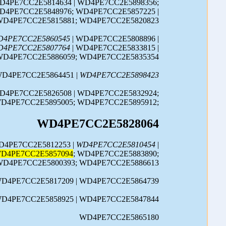
D4PE7CC2E5814634 | WD4PE7CC2E5898356;
D4PE7CC2E5848976; WD4PE7CC2E5857225 |
 WD4PE7CC2E5815881; WD4PE7CC2E5820823
D4PE7CC2E5860545
| WD4PE7CC2E5808896 |
D4PE7CC2E5807764
| WD4PE7CC2E5833815 |
 WD4PE7CC2E5886059; WD4PE7CC2E5835354
WD4PE7CC2E5864451 |
WD4PE7CC2E5898423
D4PE7CC2E5826508 | WD4PE7CC2E5832924;
WD4PE7CC2E5895005; WD4PE7CC2E5895912;
WD4PE7CC2E5828064
D4PE7CC2E5812253 |
WD4PE7CC2E5810454
|
D4PE7CC2E5857094
; WD4PE7CC2E5883890;
WD4PE7CC2E5800393; WD4PE7CC2E5886613
WD4PE7CC2E5817209 | WD4PE7CC2E5864739
WD4PE7CC2E5858925 | WD4PE7CC2E5847844
WD4PE7CC2E5865180