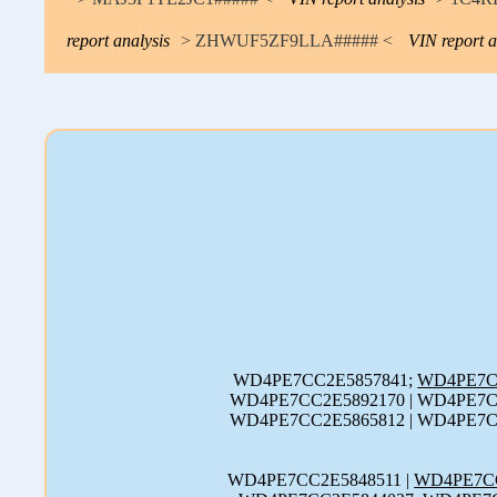
report analysis
> ZHWUF5ZF9LLA##### <
VIN report a
WD4PE7CC2E5857841;
WD4PE7C
WD4PE7CC2E5892170 | WD4PE7C
WD4PE7CC2E5865812 | WD4PE7C
WD4PE7CC2E5848511 |
WD4PE7CC