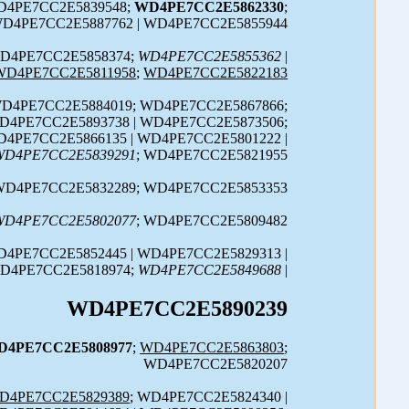
WD4PE7CC2E5839548;
WD4PE7CC2E5862330
;
WD4PE7CC2E5887762 | WD4PE7CC2E5855944
WD4PE7CC2E5858374;
WD4PE7CC2E5855362
|
WD4PE7CC2E5811958
;
WD4PE7CC2E5822183
WD4PE7CC2E5884019; WD4PE7CC2E5867866;
WD4PE7CC2E5893738 | WD4PE7CC2E5873506;
D4PE7CC2E5866135 | WD4PE7CC2E5801222 |
WD4PE7CC2E5839291
; WD4PE7CC2E5821955
WD4PE7CC2E5832289; WD4PE7CC2E5853353
WD4PE7CC2E5802077
; WD4PE7CC2E5809482
D4PE7CC2E5852445 | WD4PE7CC2E5829313 |
WD4PE7CC2E5818974;
WD4PE7CC2E5849688
|
WD4PE7CC2E5890239
D4PE7CC2E5808977
;
WD4PE7CC2E5863803
;
WD4PE7CC2E5820207
D4PE7CC2E5829389
; WD4PE7CC2E5824340 |