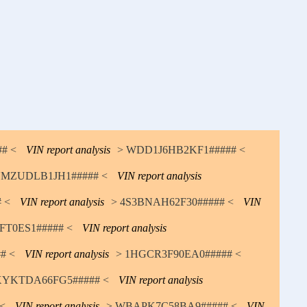
# <
VIN report analysis
> WDD1J6HB2KF1##### <
NMZUDLB1JH1##### <
VIN report analysis
 <
VIN report analysis
> 4S3BNAH62F30##### <
VIN
FT0ES1##### <
VIN report analysis
# <
VIN report analysis
> 1HGCR3F90EA0##### <
XYKTDA66FG5##### <
VIN report analysis
<
VIN report analysis
> WBAPK7C58BA9##### <
VIN