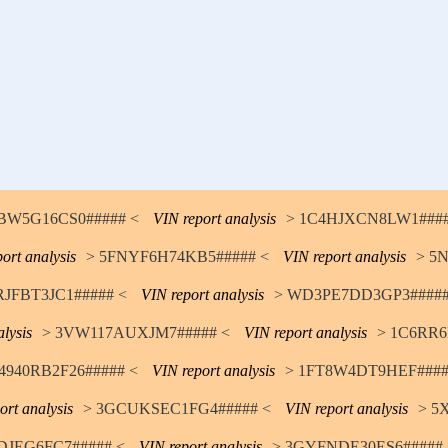
BW5G16CS0##### <
VIN report analysis
> 1C4HJXCN8LW1####
ort analysis
> 5FNYF6H74KB5##### <
VIN report analysis
> 5
RJFBT3JC1##### <
VIN report analysis
> WD3PE7DD3GP3#####
lysis
> 3VW117AUXJM7##### <
VIN report analysis
> 1C6RR6
4940RB2F26##### <
VIN report analysis
> 1FT8W4DT9HEF####
ort analysis
> 3GCUKSEC1FG4##### <
VIN report analysis
> 5
DJEG6FC7##### <
VIN report analysis
> 3GYFNDE30ES6##### 