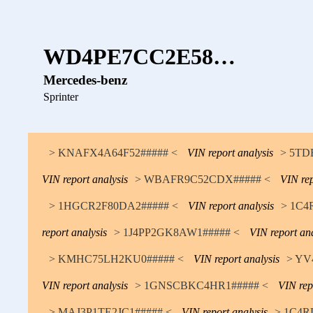
WD4PE7CC2E58…
Mercedes-benz
Sprinter
> KNAFX4A64F52##### <
VIN report analysis
> 5TD
VIN report analysis
> WBAFR9C52CDX##### <
VIN rep
> 1HGCR2F80DA2##### <
VIN report analysis
> 1C4
report analysis
> 1J4PP2GK8AW1##### <
VIN report ana
> KMHC75LH2KU0##### <
VIN report analysis
> YV
VIN report analysis
> 1GNSCBKC4HR1##### <
VIN rep
> MAJ3P1TE2JC1##### <
VIN report analysis
> 1C4R