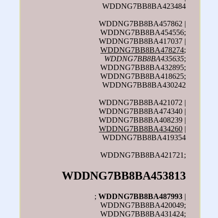
WDDNG7BB8BA423484
WDDNG7BB8BA457862 |
WDDNG7BB8BA454556;
WDDNG7BB8BA417037 |
WDDNG7BB8BA478274
;
WDDNG7BB8BA435635
;
WDDNG7BB8BA432895;
WDDNG7BB8BA418625;
WDDNG7BB8BA430242
WDDNG7BB8BA421072 |
WDDNG7BB8BA474340 |
WDDNG7BB8BA408239 |
WDDNG7BB8BA434260
|
WDDNG7BB8BA419354
WDDNG7BB8BA421721;
WDDNG7BB8BA453813
;
WDDNG7BB8BA487993
|
WDDNG7BB8BA420049;
WDDNG7BB8BA431424;