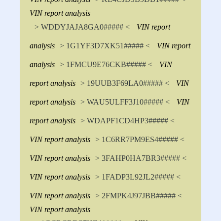
VIN report analysis
> WDDYJAJA8GA0##### <
VIN report
analysis
> 1G1YF3D7XK51##### <
VIN report
analysis
> 1FMCU9E76CKB##### <
VIN
report analysis
> 19UUB3F69LA0##### <
VIN
report analysis
> WAU5ULFF3J10##### <
VIN
report analysis
> WDAPF1CD4HP3##### <
VIN report analysis
> 1C6RR7PM9ES4##### <
VIN report analysis
> 3FAHP0HA7BR3##### <
VIN report analysis
> 1FADP3L92JL2##### <
VIN report analysis
> 2FMPK4J97JBB##### <
VIN report analysis