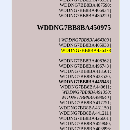
WDDNG7BB8BA487590;
WDDNG7BB8BA466934 |
WDDNG7BB8BA486259 |
WDDNG7BB8BA450975
|
WDDNG7BB8BA464309
|
WDDNG7BB8BA405938 |
WDDNG7BB8BA436378
WDDNG7BB8BA406362 |
WDDNG7BB8BA496743 |
WDDNG7BB8BA418561;
WDDNG7BB8BA423520;
WDDNG7BB8BA445548
|
WDDNG7BB8BA440611;
WDDNG7BB8BA491350
;
WDDNG7BB8BA498640
|
WDDNG7BB8BA417751;
WDDNG7BB8BA431150 |
WDDNG7BB8BA441211 |
WDDNG7BB8BA426661 |
WDDNG7BB8BA459840;
WDDNG7BB8BA403896;