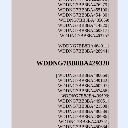
WDDNG7BB8BA476279 |
WDDNG7BB8BA455190 |
WDDNG7BB8BA454430
|
WDDNG7BB8BA485659;
WDDNG7BB8BA414820 |
WDDNG7BB8BA469817 |
WDDNG7BB8BA463757
WDDNG7BB8BA464911 |
WDDNG7BB8BA428944 |
WDDNG7BB8BA429320
| WDDNG7BB8BA480669 |
WDDNG7BB8BA499142 |
WDDNG7BB8BA460597 |
WDDNG7BB8BA457456 |
WDDNG7BB8BA490599
;
WDDNG7BB8BA449051 |
WDDNG7BB8BA421508 |
WDDNG7BB8BA486889 |
WDDNG7BB8BA438986 |
WDDNG7BB8BA462351;
WDDNG7BB8BA450684 |