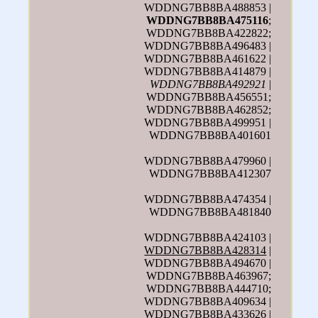
WDDNG7BB8BA488853 |
WDDNG7BB8BA475116
;
WDDNG7BB8BA422822;
WDDNG7BB8BA496483 |
WDDNG7BB8BA461622 |
WDDNG7BB8BA414879 |
WDDNG7BB8BA492921
|
WDDNG7BB8BA456551;
WDDNG7BB8BA462852;
WDDNG7BB8BA499951 |
WDDNG7BB8BA401601
WDDNG7BB8BA479960 |
WDDNG7BB8BA412307
WDDNG7BB8BA474354 |
WDDNG7BB8BA481840
WDDNG7BB8BA424103 |
WDDNG7BB8BA428314
|
WDDNG7BB8BA494670 |
WDDNG7BB8BA463967;
WDDNG7BB8BA444710;
WDDNG7BB8BA409634 |
WDDNG7BB8BA433626 |