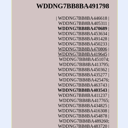
WDDNG7BB8BA491798
| WDDNG7BB8BA446618 |
WDDNG7BB8BA405311 |
WDDNG7BB8BA470689
|
WDDNG7BB8BA453634 |
WDDNG7BB8BA491428 |
WDDNG7BB8BA450233 |
WDDNG7BB8BA470806
|
WDDNG7BB8BA419645
|
WDDNG7BB8BA451074;
WDDNG7BB8BA413795;
WDDNG7BB8BA450362 |
WDDNG7BB8BA435277 |
WDDNG7BB8BA425476;
WDDNG7BB8BA463743 |
WDDNG7BB8BA403543
|
WDDNG7BB8BA411237 |
WDDNG7BB8BA417765;
WDDNG7BB8BA434825 |
WDDNG7BB8BA416308 |
WDDNG7BB8BA454878 |
WDDNG7BB8BA489260;
WDDNG7BB8BA483720 |