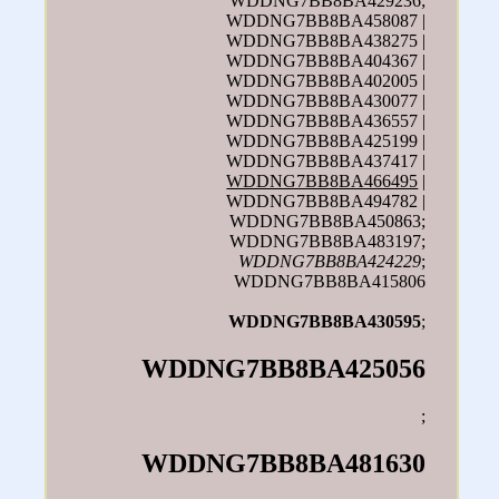
WDDNG7BB8BA429236;
WDDNG7BB8BA458087 |
WDDNG7BB8BA438275 |
WDDNG7BB8BA404367 |
WDDNG7BB8BA402005 |
WDDNG7BB8BA430077 |
WDDNG7BB8BA436557 |
WDDNG7BB8BA425199 |
WDDNG7BB8BA437417 |
WDDNG7BB8BA466495
|
WDDNG7BB8BA494782 |
WDDNG7BB8BA450863;
WDDNG7BB8BA483197;
WDDNG7BB8BA424229
;
WDDNG7BB8BA415806
WDDNG7BB8BA430595
;
WDDNG7BB8BA425056
;
WDDNG7BB8BA481630