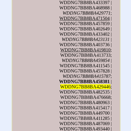
WDDNG7BB8BA433397 |
WDDNG7BB8BA468988 |
WDDNG7BB8BA429771
;
WDDNG7BB8BA471504
|
WDDNG7BB8BA457859 |
WDDNG7BB8BA402649 |
WDDNG7BB8BA433402 |
WDDNG7BB8BA423131
|
WDDNG7BB8BA403736 |
WDDNG7BB8BA419810
;
WDDNG7BB8BA413733;
WDDNG7BB8BA459854
|
WDDNG7BB8BA411545 |
WDDNG7BB8BA457828 |
WDDNG7BB8BA415787
;
WDDNG7BB8BA458381
|
WDDNG7BB8BA429446
;
WDDNG7BB8BA482535 |
WDDNG7BB8BA476668;
WDDNG7BB8BA480963 |
WDDNG7BB8BA415417 |
WDDNG7BB8BA449700 |
WDDNG7BB8BA411285 |
WDDNG7BB8BA487069 |
WDDNG7BB8BA493440 |