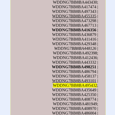
WDDNG7BB8BA443430;
WDDNG7BB8BA417474 |
WDDNG7BB8BA497343 |
WDDNG7BB8BA455335
|
WDDNG7BB8BA473298 |
WDDNG7BB8BA467713 |
WDDNG7BB8BA416356
|
WDDNG7BB8BA436879 |
WDDNG7BB8BA411416 |
WDDNG7BB8BA429348 |
WDDNG7BB8BA448126
|
WDDNG7BB8BA492398;
WDDNG7BB8BA412436;
WDDNG7BB8BA443332 |
WDDNG7BB8BA498251
|
WDDNG7BB8BA486794 |
WDDNG7BB8BA458137 |
WDDNG7BB8BA493101
|
WDDNG7BB8BA495432
;
WDDNG7BB8BA435649 |
WDDNG7BB8BA425350 |
WDDNG7BB8BA408774 |
WDDNG7BB8BA481949;
WDDNG7BB8BA408970 |
WDDNG7BB8BA486004 |