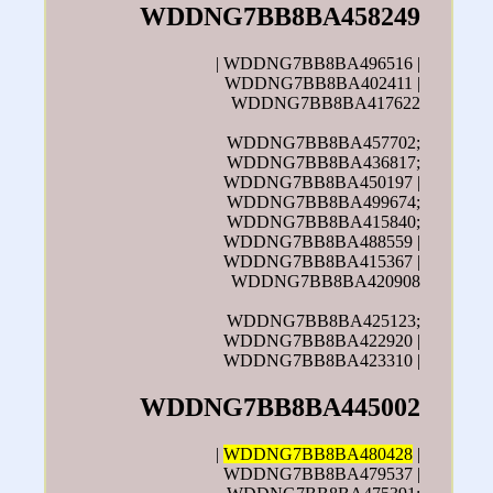
WDDNG7BB8BA458249
| WDDNG7BB8BA496516 |
WDDNG7BB8BA402411 |
WDDNG7BB8BA417622
WDDNG7BB8BA457702;
WDDNG7BB8BA436817;
WDDNG7BB8BA450197 |
WDDNG7BB8BA499674;
WDDNG7BB8BA415840;
WDDNG7BB8BA488559 |
WDDNG7BB8BA415367 |
WDDNG7BB8BA420908
WDDNG7BB8BA425123;
WDDNG7BB8BA422920 |
WDDNG7BB8BA423310 |
WDDNG7BB8BA445002
|
WDDNG7BB8BA480428
|
WDDNG7BB8BA479537 |