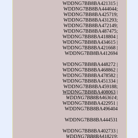
WDDNG7BB8BA421315 |
WDDNG7BB8BA444044;
WDDNG7BB8BA425719;
WDDNG7BB8BA431293;
WDDNG7BB8BA472149;
WDDNG7BB8BA487475;
WDDNG7BB8BA418804 |
WDDNG7BB8BA434615 |
WDDNG7BB8BA421668 |
WDDNG7BB8BA412694
WDDNG7BB8BA448272 |
WDDNG7BB8BA468862 |
WDDNG7BB8BA478582 |
WDDNG7BB8BA451334 |
WDDNG7BB8BA459188;
WDDNG7BB8BA408063
|
WDDNG7BB8BA463614
;
WDDNG7BB8BA422951 |
WDDNG7BB8BA496404
WDDNG7BB8BA444531
WDDNG7BB8BA402733 |
WDDNG7BB8BA418219
;