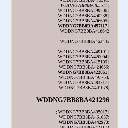
WDDNG7BB8BA475391;
WDDNG7BB8BA465511
|
WDDNG7BB8BA499206 |
WDDNG7BB8BA450538 |
WDDNG7BB8BA406605 |
WDDNG7BB8BA457117
|
WDDNG7BB8BA418642
WDDNG7BB8BA463435
WDDNG7BB8BA449101 |
WDDNG7BB8BA420004 |
WDDNG7BB8BA415109 |
WDDNG7BB8BA424666;
WDDNG7BB8BA422061
|
WDDNG7BB8BA497763;
WDDNG7BB8BA483717 |
WDDNG7BB8BA401078;
WDDNG7BB8BA421296
; WDDNG7BB8BA405017 |
WDDNG7BB8BA461037;
WDDNG7BB8BA442973
;
WDDNG7BB8BA422173