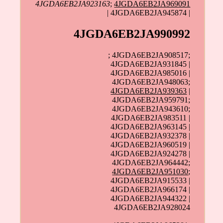
4JGDA6EB2JA923163
;
4JGDA6EB2JA969091
| 4JGDA6EB2JA945874 |
4JGDA6EB2JA990992
; 4JGDA6EB2JA908517;
4JGDA6EB2JA931845 |
4JGDA6EB2JA985016 |
4JGDA6EB2JA948063;
4JGDA6EB2JA939363
|
4JGDA6EB2JA959791;
4JGDA6EB2JA943610;
4JGDA6EB2JA983511 |
4JGDA6EB2JA963145 |
4JGDA6EB2JA932378 |
4JGDA6EB2JA960519 |
4JGDA6EB2JA924278 |
4JGDA6EB2JA964442;
4JGDA6EB2JA951030
;
4JGDA6EB2JA915533 |
4JGDA6EB2JA966174 |
4JGDA6EB2JA944322 |
4JGDA6EB2JA928024