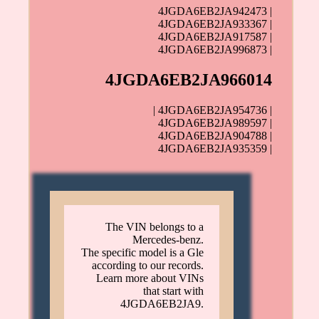
4JGDA6EB2JA942473 |
4JGDA6EB2JA933367 |
4JGDA6EB2JA917587 |
4JGDA6EB2JA996873 |
4JGDA6EB2JA966014
| 4JGDA6EB2JA954736 |
4JGDA6EB2JA989597 |
4JGDA6EB2JA904788 |
4JGDA6EB2JA935359 |
The VIN belongs to a
Mercedes-benz.
The specific model is a Gle
according to our records.
Learn more about VINs
that start with
4JGDA6EB2JA9.