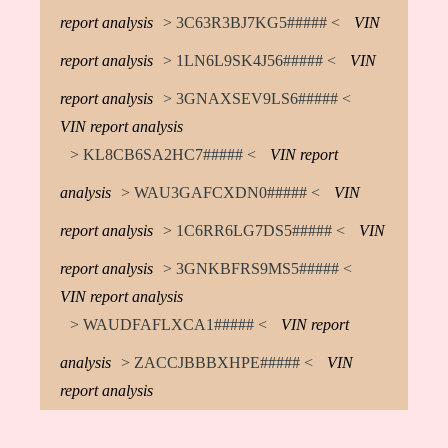
report analysis
> 3C63R3BJ7KG5##### <
VIN
report analysis
> 1LN6L9SK4J56##### <
VIN
report analysis
> 3GNAXSEV9LS6##### <
VIN report analysis
> KL8CB6SA2HC7##### <
VIN report
analysis
> WAU3GAFCXDN0##### <
VIN
report analysis
> 1C6RR6LG7DS5##### <
VIN
report analysis
> 3GNKBFRS9MS5##### <
VIN report analysis
> WAUDFAFLXCA1##### <
VIN report
analysis
> ZACCJBBBXHPE##### <
VIN
report analysis