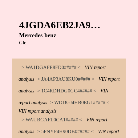
4JGDA6EB2JA9…
Mercedes-benz
Gle
> WA1DGAFE8FD0##### <
VIN report
analysis
> JA4AP3AU8KU0##### <
VIN report
analysis
> 1C4RDHDG0GC4##### <
VIN
report analysis
> WDDGJ4HB0EG1##### <
VIN report analysis
> WAUBGAFL0CA1##### <
VIN report
analysis
> 5FNYF4H90DB0##### <
VIN report