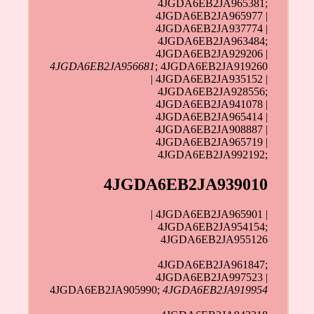
4JGDA6EB2JA965381;
4JGDA6EB2JA965977 |
4JGDA6EB2JA937774 |
4JGDA6EB2JA963484;
4JGDA6EB2JA929206 |
4JGDA6EB2JA956681
; 4JGDA6EB2JA919260
| 4JGDA6EB2JA935152 |
4JGDA6EB2JA928556;
4JGDA6EB2JA941078 |
4JGDA6EB2JA965414 |
4JGDA6EB2JA908887 |
4JGDA6EB2JA965719 |
4JGDA6EB2JA992192;
4JGDA6EB2JA939010
| 4JGDA6EB2JA965901 |
4JGDA6EB2JA954154;
4JGDA6EB2JA955126
4JGDA6EB2JA961847;
4JGDA6EB2JA997523 |
4JGDA6EB2JA905990;
4JGDA6EB2JA919954