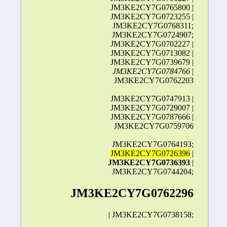
JM3KE2CY7G0765800 |
JM3KE2CY7G0723255 |
JM3KE2CY7G0768311;
JM3KE2CY7G0724907;
JM3KE2CY7G0702227 |
JM3KE2CY7G0713082 |
JM3KE2CY7G0739679 |
JM3KE2CY7G0784766
|
JM3KE2CY7G0762203
JM3KE2CY7G0747913 |
JM3KE2CY7G0729007 |
JM3KE2CY7G0787666 |
JM3KE2CY7G0759706
JM3KE2CY7G0764193;
JM3KE2CY7G0726396
|
JM3KE2CY7G0736393
|
JM3KE2CY7G0744204;
JM3KE2CY7G0762296
| JM3KE2CY7G0738158;