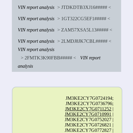
VIN report analysis
> JTDKDTB3XJ16##### <
VIN report analysis
> 1GT322CG5EF1##### <
VIN report analysis
> ZAM57XSA5L13##### <
VIN report analysis
> 2LMDJ8JK7CBL##### <
VIN report analysis
> 2FMTK3K90FBB##### <
VIN report
analysis
JM3KE2CY7G0724194;
JM3KE2CY7G0736796;
JM3KE2CY7G0711252
|
JM3KE2CY7G0710991
|
JM3KE2CY7G0752027 |
JM3KE2CY7G0726821 |
JM3KE2CY7G0772827 |