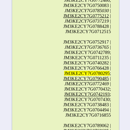
JM3KE2CY7G0772486;
JM3KE2CY7G0750083 |
JM3KE2CY7G0785030
|
JM3KE2CY7G0775212
|
JM3KE2CY7G0737219
|
JM3KE2CY7G0788428 |
JM3KE2CY7G0712515
JM3KE2CY7G0752917 |
JM3KE2CY7G0736765
|
JM3KE2CY7G0742789;
JM3KE2CY7G0711235 |
JM3KE2CY7G0740282 |
JM3KE2CY7G0766428 |
JM3KE2CY7G0780295
;
JM3KE2CY7G0790485
|
JM3KE2CY7G0772469
|
JM3KE2CY7G0770432;
JM3KE2CY7G0742193
;
JM3KE2CY7G0707430;
JM3KE2CY7G0738483 |
JM3KE2CY7G0704494 |
JM3KE2CY7G0716855
JM3KE2CY7G0789062 |