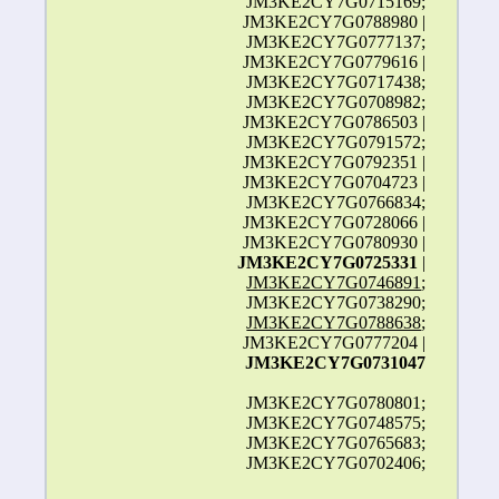
JM3KE2CY7G0715169;
JM3KE2CY7G0788980 |
JM3KE2CY7G0777137;
JM3KE2CY7G0779616 |
JM3KE2CY7G0717438;
JM3KE2CY7G0708982;
JM3KE2CY7G0786503 |
JM3KE2CY7G0791572;
JM3KE2CY7G0792351 |
JM3KE2CY7G0704723 |
JM3KE2CY7G0766834;
JM3KE2CY7G0728066 |
JM3KE2CY7G0780930 |
JM3KE2CY7G0725331
|
JM3KE2CY7G0746891
;
JM3KE2CY7G0738290;
JM3KE2CY7G0788638
;
JM3KE2CY7G0777204 |
JM3KE2CY7G0731047
JM3KE2CY7G0780801;
JM3KE2CY7G0748575;
JM3KE2CY7G0765683;
JM3KE2CY7G0702406;