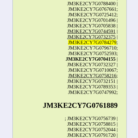
JM3KE2CY7G0788400 |
JM3KE2CY7G0767661;
JM3KE2CY7G0725412;
JM3KE2CY7G0701496 |
JM3KE2CY7G0705838 |
JM3KE2CY7G0744591
|
JM3KE2CY7G0732375
|
JM3KE2CY7G0784279
;
JM3KE2CY7G0796710;
JM3KE2CY7G0752593;
JM3KE2CY7G0704155
|
JM3KE2CY7G0732327 |
JM3KE2CY7G0710067;
JM3KE2CY7G0758216
;
JM3KE2CY7G0732151 |
JM3KE2CY7G0789353 |
JM3KE2CY7G0747992;
JM3KE2CY7G0761889
; JM3KE2CY7G0756739 |
JM3KE2CY7G0758815 |
JM3KE2CY7G0752044 |
JM3KE2CY7G0791720 |