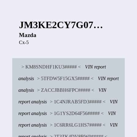
JM3KE2CY7G07…
Mazda
Cx-5
> KM8SNDHF1KU3##### <
VIN report
analysis
> 5TFDW5F15GX5##### <
VIN report
analysis
> ZACCJBBH6FPC##### <
VIN
report analysis
> 1C4NJRAB5FD3##### <
VIN
report analysis
> 1G1YS2D64F56##### <
VIN
report analysis
> 1C6RR6LG1HS7##### <
VIN
report analysis
> 2T3ZK4DV8BW0##### <