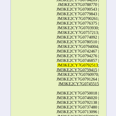
JM3KE2CY7G0788770
|
JM3KE2CY7G0700543 |
JM3KE2CY7G0779843 |
JM3KE2CY7G0790261;
JM3KE2CY7G0776375 |
JM3KE2CY7G0703930;
JM3KE2CY7G0757213;
JM3KE2CY7G0774092 |
JM3KE2CY7G0780510 |
JM3KE2CY7G0794004;
JM3KE2CY7G0742467 |
JM3KE2CY7G0794276 |
JM3KE2CY7G0746857 |
JM3KE2CY7G0792513
;
JM3KE2CY7G0759415
|
JM3KE2CY7G0760970;
JM3KE2CY7G0791264 |
JM3KE2CY7G0745515
JM3KE2CY7G0750018 |
JM3KE2CY7G0746020 |
JM3KE2CY7G0792138 |
JM3KE2CY7G0737480 |
JM3KE2CY7G0713096 |