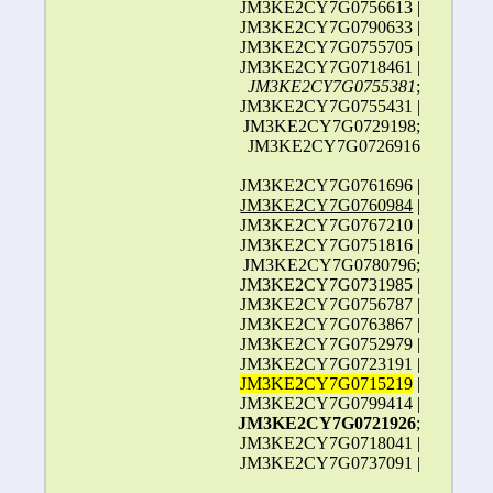
JM3KE2CY7G0756613 |
JM3KE2CY7G0790633 |
JM3KE2CY7G0755705 |
JM3KE2CY7G0718461 |
JM3KE2CY7G0755381
;
JM3KE2CY7G0755431 |
JM3KE2CY7G0729198;
JM3KE2CY7G0726916
JM3KE2CY7G0761696 |
JM3KE2CY7G0760984
|
JM3KE2CY7G0767210 |
JM3KE2CY7G0751816 |
JM3KE2CY7G0780796;
JM3KE2CY7G0731985 |
JM3KE2CY7G0756787 |
JM3KE2CY7G0763867 |
JM3KE2CY7G0752979 |
JM3KE2CY7G0723191 |
JM3KE2CY7G0715219
|
JM3KE2CY7G0799414 |
JM3KE2CY7G0721926
;
JM3KE2CY7G0718041 |
JM3KE2CY7G0737091 |