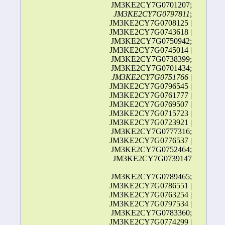
JM3KE2CY7G0701207;
JM3KE2CY7G0797811
;
JM3KE2CY7G0708125 |
JM3KE2CY7G0743618 |
JM3KE2CY7G0750942;
JM3KE2CY7G0745014 |
JM3KE2CY7G0738399;
JM3KE2CY7G0701434;
JM3KE2CY7G0751766
|
JM3KE2CY7G0796545 |
JM3KE2CY7G0761777 |
JM3KE2CY7G0769507 |
JM3KE2CY7G0715723 |
JM3KE2CY7G0723921 |
JM3KE2CY7G0777316;
JM3KE2CY7G0776537 |
JM3KE2CY7G0752464;
JM3KE2CY7G0739147
JM3KE2CY7G0789465;
JM3KE2CY7G0786551 |
JM3KE2CY7G0763254 |
JM3KE2CY7G0797534 |
JM3KE2CY7G0783360;
JM3KE2CY7G0774299 |