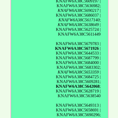
KNAFW6A38C5609197 |
KNAFW6A38C5636982;
KNAFW6A38C5690217
|
KNAFW6A38C5686037 |
KNAFW6A38C5617140
;
KNAFW6A38C5638649
|
KNAFW6A38C5625724 |
KNAFW6A38C5611449
KNAFW6A38C5679783 |
KNAFW6A38C5671926
|
KNAFW6A38C5644533 |
KNAFW6A38C5687799 |
KNAFW6A38C5684000 |
KNAFW6A38C5683302;
KNAFW6A38C5653359
|
KNAFW6A38C5684725 |
KNAFW6A38C5609281;
KNAFW6A38C5642068
;
KNAFW6A38C5628719 |
KNAFW6A38C5638540
KNAFW6A38C5649313 |
KNAFW6A38C5658691 |
KNAFW6A38C5690296;