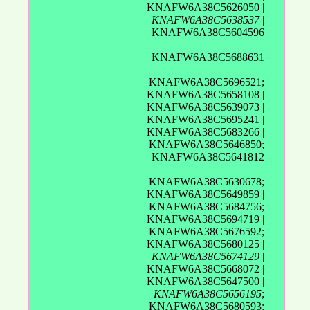
KNAFW6A38C5626050 |
KNAFW6A38C5638537
|
KNAFW6A38C5604596
KNAFW6A38C5688631
KNAFW6A38C5696521;
KNAFW6A38C5658108 |
KNAFW6A38C5639073 |
KNAFW6A38C5695241 |
KNAFW6A38C5683266 |
KNAFW6A38C5646850;
KNAFW6A38C5641812
KNAFW6A38C5630678;
KNAFW6A38C5649859 |
KNAFW6A38C5684756;
KNAFW6A38C5694719
|
KNAFW6A38C5676592;
KNAFW6A38C5680125 |
KNAFW6A38C5674129
|
KNAFW6A38C5668072 |
KNAFW6A38C5647500 |
KNAFW6A38C5656195
;
KNAFW6A38C5680593;