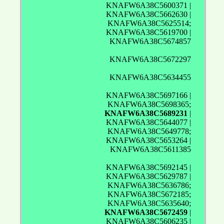
KNAFW6A38C5600371 |
KNAFW6A38C5662630 |
KNAFW6A38C5625514;
KNAFW6A38C5619700 |
KNAFW6A38C5674857
KNAFW6A38C5672297
KNAFW6A38C5634455
KNAFW6A38C5697166 |
KNAFW6A38C5698365;
KNAFW6A38C5689231
|
KNAFW6A38C5644077 |
KNAFW6A38C5649778;
KNAFW6A38C5653264 |
KNAFW6A38C5611385
KNAFW6A38C5692145 |
KNAFW6A38C5629787 |
KNAFW6A38C5636786;
KNAFW6A38C5672185;
KNAFW6A38C5635640;
KNAFW6A38C5672459
|
KNAFW6A38C5606235 |