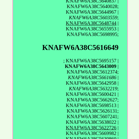
KNAFW6A38C5640837 |
KNAFW6A38C5640028;
KNAFW6A38C5644967 |
KNAFW6A38C5603559
;
KNAFW6A38C5648744
|
KNAFW6A38C5655953 |
KNAFW6A38C5698995;
KNAFW6A38C5616649
; KNAFW6A38C5695157 |
KNAFW6A38C5643009
|
KNAFW6A38C5612374;
KNAFW6A38C5661686
|
KNAFW6A38C5642958 |
KNAFW6A38C5632219
;
KNAFW6A38C5600421 |
KNAFW6A38C5662627;
KNAFW6A38C5698513 |
KNAFW6A38C5626131;
KNAFW6A38C5607241;
KNAFW6A38C5638022 |
KNAFW6A38C5622726
|
KNAFW6A38C5669982 |
KNAFW6A38C5630860 |