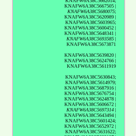
KNAFW6A38C5662014;
KNAFW6A38C5667505 |
KNAFW6A38C5680075
;
KNAFW6A38C5620989 |
KNAFW6A38C5603965;
KNAFW6A38C5600452 |
KNAFW6A38C5648341 |
KNAFW6A38C5693585
|
KNAFW6A38C5673871
KNAFW6A38C5639820 |
KNAFW6A38C5624766 |
KNAFW6A38C5611919
KNAFW6A38C5630843;
KNAFW6A38C5614979;
KNAFW6A38C5687916 |
KNAFW6A38C5676754 |
KNAFW6A38C5624878 |
KNAFW6A38C5606672 |
KNAFW6A38C5697314
|
KNAFW6A38C5643494 |
KNAFW6A38C5601424;
KNAFW6A38C5652972 |
KNAFW6A38C5631622;