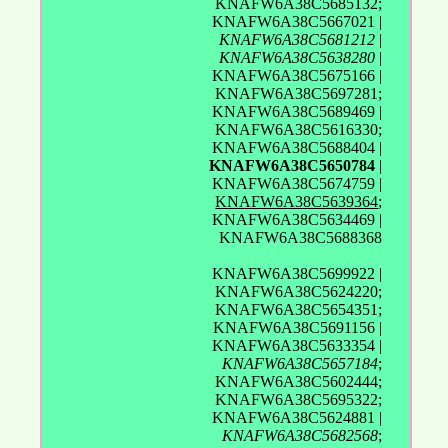
KNAFW6A38C5685132;
KNAFW6A38C5667021 |
KNAFW6A38C5681212
|
KNAFW6A38C5638280
|
KNAFW6A38C5675166 |
KNAFW6A38C5697281;
KNAFW6A38C5689469 |
KNAFW6A38C5616330;
KNAFW6A38C5688404 |
KNAFW6A38C5650784
|
KNAFW6A38C5674759 |
KNAFW6A38C5639364
;
KNAFW6A38C5634469 |
KNAFW6A38C5688368
KNAFW6A38C5699922 |
KNAFW6A38C5624220;
KNAFW6A38C5654351;
KNAFW6A38C5691156 |
KNAFW6A38C5633354 |
KNAFW6A38C5657184
;
KNAFW6A38C5602444;
KNAFW6A38C5695322;
KNAFW6A38C5624881 |
KNAFW6A38C5682568
;