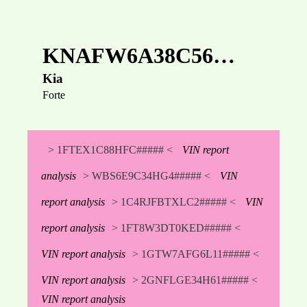
KNAFW6A38C56…
Kia
Forte
> 1FTEX1C88HFC##### <
VIN report
analysis
> WBS6E9C34HG4##### <
VIN
report analysis
> 1C4RJFBTXLC2##### <
VIN
report analysis
> 1FT8W3DT0KED##### <
VIN report analysis
> 1GTW7AFG6L11##### <
VIN report analysis
> 2GNFLGE34H61##### <
VIN report analysis