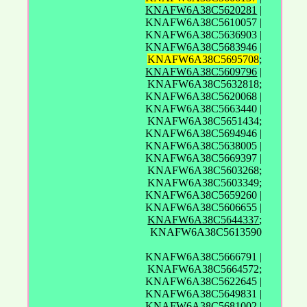
KNAFW6A38C5620281
|
KNAFW6A38C5610057 |
KNAFW6A38C5636903 |
KNAFW6A38C5683946 |
KNAFW6A38C5695708
;
KNAFW6A38C5609796
|
KNAFW6A38C5632818;
KNAFW6A38C5620068 |
KNAFW6A38C5663440 |
KNAFW6A38C5651434;
KNAFW6A38C5694946 |
KNAFW6A38C5638005 |
KNAFW6A38C5669397 |
KNAFW6A38C5603268;
KNAFW6A38C5603349;
KNAFW6A38C5659260 |
KNAFW6A38C5606655 |
KNAFW6A38C5644337
;
KNAFW6A38C5613590
KNAFW6A38C5666791 |
KNAFW6A38C5664572;
KNAFW6A38C5622645 |
KNAFW6A38C5649831 |
KNAFW6A38C5681002 |