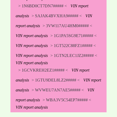
> 1N6BD0CT7DN7##### <
VIN report
analysis
> SAJAK4BVXHA9##### <
VIN
report analysis
> 3VW117AU4HM0##### <
VIN report analysis
> 1G1PA5SG9E71##### <
VIN report analysis
> 1GT522C88FZ1##### <
VIN report analysis
> 1GTN2LEC1JZ2##### <
VIN report analysis
> 1GCVKREH2EZ1##### <
VIN report
analysis
> 1GTU9DEL8LZ2##### <
VIN report
analysis
> WVWEU7AN7AE5##### <
VIN
report analysis
> WBA3V5C54EP7##### <
VIN report analysis