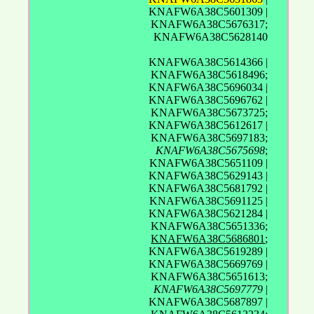
KNAFW6A38C5601309 |
KNAFW6A38C5676317;
KNAFW6A38C5628140
KNAFW6A38C5614366 |
KNAFW6A38C5618496;
KNAFW6A38C5696034 |
KNAFW6A38C5696762 |
KNAFW6A38C5673725;
KNAFW6A38C5612617 |
KNAFW6A38C5697183;
KNAFW6A38C5675698
;
KNAFW6A38C5651109 |
KNAFW6A38C5629143 |
KNAFW6A38C5681792 |
KNAFW6A38C5691125 |
KNAFW6A38C5621284 |
KNAFW6A38C5651336;
KNAFW6A38C5686801
;
KNAFW6A38C5619289 |
KNAFW6A38C5669769 |
KNAFW6A38C5651613;
KNAFW6A38C5697779
|
KNAFW6A38C5687897 |