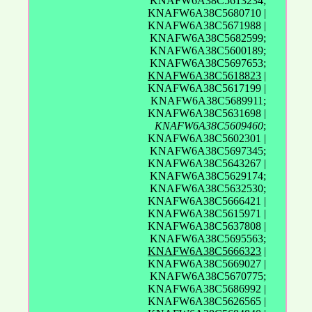
KNAFW6A38C5613234;
KNAFW6A38C5680710 |
KNAFW6A38C5671988 |
KNAFW6A38C5682599;
KNAFW6A38C5600189;
KNAFW6A38C5697653;
KNAFW6A38C5618823
|
KNAFW6A38C5617199 |
KNAFW6A38C5689911;
KNAFW6A38C5631698 |
KNAFW6A38C5609460
;
KNAFW6A38C5602301 |
KNAFW6A38C5697345;
KNAFW6A38C5643267 |
KNAFW6A38C5629174;
KNAFW6A38C5632530;
KNAFW6A38C5666421 |
KNAFW6A38C5615971 |
KNAFW6A38C5637808 |
KNAFW6A38C5695563;
KNAFW6A38C5666323
|
KNAFW6A38C5669027 |
KNAFW6A38C5670775;
KNAFW6A38C5686992 |
KNAFW6A38C5626565 |