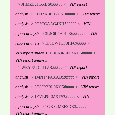
> JHMZE2H5XBS0##### <
VIN report
analysis
> 5TDZK3EH7DS1##### <
VIN report
analysis
> 2C3CCAAG4KH5##### <
VIN
report analysis
> 3LN6L5A91JR6##### <
VIN
report analysis
> 1FTEW1CF3HFC##### <
VIN report analysis
> 3C63R3FL4KG5##### <
VIN report analysis
> WBY7Z2C51JVB##### <
VIN report
analysis
> 1J4NT4FAXAD5##### <
VIN report
analysis
> 3C63R2BL0KG5##### <
VIN report
analysis
> 1ZVBP8EMXE53##### <
VIN
report analysis
> 1GKS2MEF3DR3##### <
VIN report analysis