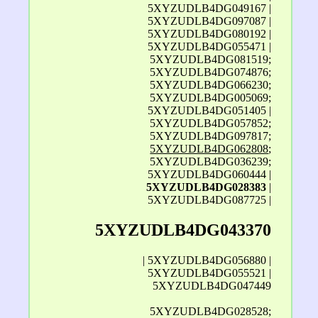
5XYZUDLB4DG049167 |
5XYZUDLB4DG097087 |
5XYZUDLB4DG080192 |
5XYZUDLB4DG055471 |
5XYZUDLB4DG081519;
5XYZUDLB4DG074876;
5XYZUDLB4DG066230;
5XYZUDLB4DG005069;
5XYZUDLB4DG051405 |
5XYZUDLB4DG057852;
5XYZUDLB4DG097817;
5XYZUDLB4DG062808
;
5XYZUDLB4DG036239;
5XYZUDLB4DG060444 |
5XYZUDLB4DG028383
|
5XYZUDLB4DG087725 |
5XYZUDLB4DG043370
| 5XYZUDLB4DG056880 |
5XYZUDLB4DG055521 |
5XYZUDLB4DG047449
5XYZUDLB4DG028528;