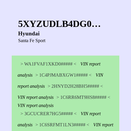
5XYZUDLB4DG0…
Hyundai
Santa Fe Sport
> WA1FVAF1XKD0##### <
VIN report
analysis
> 1C4PJMABXGW1##### <
VIN
report analysis
> 2HNYD2H28BH5##### <
VIN report analysis
> 1C6RR6MT9HS8##### <
VIN report analysis
> 3GCUCRER7HG5##### <
VIN report
analysis
> 1C6SRFMT1LN3##### <
VIN report