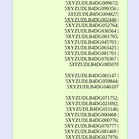
5XYZUDLB4DG009672;
5XYZUDLB4DG099356 |
5XYZUDLB4DG004827
;
5XYZUDLB4DG002446
|
5XYZUDLB4DG052764;
5XYZUDLB4DG036564 |
5XYZUDLB4DG001765;
5XYZUDLB4DG045703 |
5XYZUDLB4DG063425 |
5XYZUDLB4DG081701 |
5XYZUDLB4DG076367 |
5XYZUDLB4DG085070
5XYZUDLB4DG081147 |
5XYZUDLB4DG059844;
5XYZUDLB4DG046107
5XYZUDLB4DG071752;
5XYZUDLB4DG021692;
5XYZUDLB4DG011146;
5XYZUDLB4DG000468 |
5XYZUDLB4DG000776;
5XYZUDLB4DG070777 |
5XYZUDLB4DG081469 |
5XYZUDLB4DG027976
;