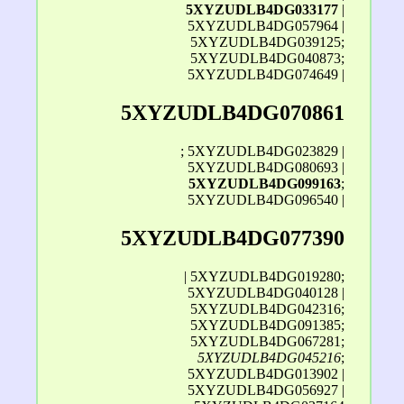
5XYZUDLB4DG033177
|
5XYZUDLB4DG057964 |
5XYZUDLB4DG039125;
5XYZUDLB4DG040873;
5XYZUDLB4DG074649 |
5XYZUDLB4DG070861
; 5XYZUDLB4DG023829 |
5XYZUDLB4DG080693 |
5XYZUDLB4DG099163
;
5XYZUDLB4DG096540 |
5XYZUDLB4DG077390
| 5XYZUDLB4DG019280;
5XYZUDLB4DG040128 |
5XYZUDLB4DG042316;
5XYZUDLB4DG091385;
5XYZUDLB4DG067281;
5XYZUDLB4DG045216
;
5XYZUDLB4DG013902 |
5XYZUDLB4DG056927 |