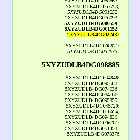
5XYZUDLB4DG058662 |
5XYZUDLB4DG057253;
5XYZUDLB4DG031252
|
5XYZUDLB4DG076093 |
5XYZUDLB4DG006559
|
5XYZUDLB4DG001152
|
5XYZUDLB4DG022437
5XYZUDLB4DG008621;
5XYZUDLB4DG052635
|
5XYZUDLB4DG098885
; 5XYZUDLB4DG034846;
5XYZUDLB4DG095582 |
5XYZUDLB4DG074036 |
5XYZUDLB4DG034166 |
5XYZUDLB4DG095355 |
5XYZUDLB4DG045720;
5XYZUDLB4DG016654;
5XYZUDLB4DG094836 |
5XYZUDLB4DG096781
;
5XYZUDLB4DG051453 |
5XYZUDLB4DG078376