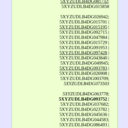
5XYZUDLB4DG081732
;
5XYZUDLB4DG015858
5XYZUDLB4DG026942;
5XYZUDLB4DG015701 |
5XYZUDLB4DG015195
|
5XYZUDLB4DG092715 |
5XYZUDLB4DG047984 |
5XYZUDLB4DG015729 |
5XYZUDLB4DG091953 |
5XYZUDLB4DG097428
|
5XYZUDLB4DG043840 |
5XYZUDLB4DG049945;
5XYZUDLB4DG093783
|
5XYZUDLB4DG026908 |
5XYZUDLB4DG003709;
5XYZUDLB4DG073503
5XYZUDLB4DG063778
;
5XYZUDLB4DG093752
|
5XYZUDLB4DG037682;
5XYZUDLB4DG023782 |
5XYZUDLB4DG045636 |
5XYZUDLB4DG044583;
5XYZUDLB4DG086493 |