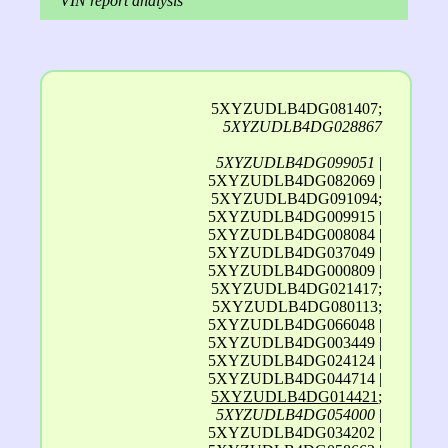
VIN report analysis
5XYZUDLB4DG081407;
5XYZUDLB4DG028867
5XYZUDLB4DG099051
|
5XYZUDLB4DG082069 |
5XYZUDLB4DG091094;
5XYZUDLB4DG009915 |
5XYZUDLB4DG008084 |
5XYZUDLB4DG037049 |
5XYZUDLB4DG000809 |
5XYZUDLB4DG021417;
5XYZUDLB4DG080113;
5XYZUDLB4DG066048 |
5XYZUDLB4DG003449 |
5XYZUDLB4DG024124 |
5XYZUDLB4DG044714 |
5XYZUDLB4DG014421
;
5XYZUDLB4DG054000
|
5XYZUDLB4DG034202 |