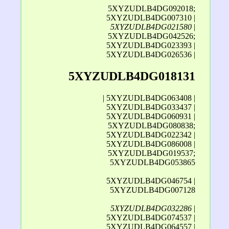
5XYZUDLB4DG092018;
5XYZUDLB4DG007310 |
5XYZUDLB4DG021580
|
5XYZUDLB4DG042526;
5XYZUDLB4DG023393 |
5XYZUDLB4DG026536 |
5XYZUDLB4DG018131
| 5XYZUDLB4DG063408 |
5XYZUDLB4DG033437 |
5XYZUDLB4DG060931 |
5XYZUDLB4DG080838;
5XYZUDLB4DG022342 |
5XYZUDLB4DG086008 |
5XYZUDLB4DG019537;
5XYZUDLB4DG053865
5XYZUDLB4DG046754 |
5XYZUDLB4DG007128
5XYZUDLB4DG032286
|
5XYZUDLB4DG074537 |
5XYZUDLB4DG064557 |