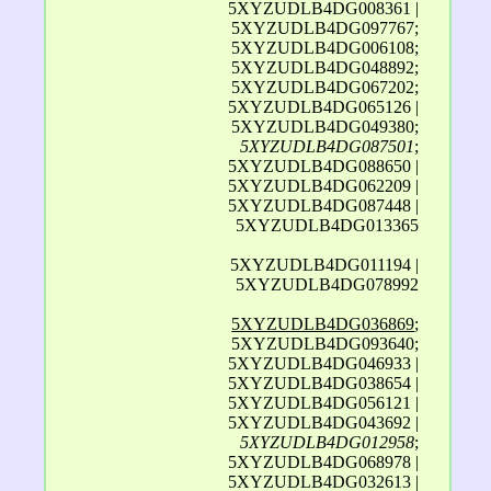
5XYZUDLB4DG008361 |
5XYZUDLB4DG097767;
5XYZUDLB4DG006108;
5XYZUDLB4DG048892;
5XYZUDLB4DG067202;
5XYZUDLB4DG065126 |
5XYZUDLB4DG049380;
5XYZUDLB4DG087501
;
5XYZUDLB4DG088650 |
5XYZUDLB4DG062209 |
5XYZUDLB4DG087448 |
5XYZUDLB4DG013365
5XYZUDLB4DG011194 |
5XYZUDLB4DG078992
5XYZUDLB4DG036869
;
5XYZUDLB4DG093640;
5XYZUDLB4DG046933 |
5XYZUDLB4DG038654 |
5XYZUDLB4DG056121 |
5XYZUDLB4DG043692 |
5XYZUDLB4DG012958
;
5XYZUDLB4DG068978 |
5XYZUDLB4DG032613 |