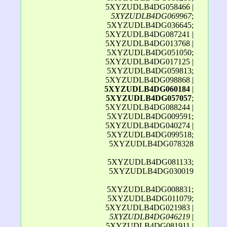
5XYZUDLB4DG058466 |
5XYZUDLB4DG069967
;
5XYZUDLB4DG036645;
5XYZUDLB4DG087241 |
5XYZUDLB4DG013768 |
5XYZUDLB4DG051050;
5XYZUDLB4DG017125 |
5XYZUDLB4DG059813;
5XYZUDLB4DG098868 |
5XYZUDLB4DG060184
|
5XYZUDLB4DG057057
;
5XYZUDLB4DG088244 |
5XYZUDLB4DG009591;
5XYZUDLB4DG040274 |
5XYZUDLB4DG099518;
5XYZUDLB4DG078328
5XYZUDLB4DG081133;
5XYZUDLB4DG030019
5XYZUDLB4DG008831;
5XYZUDLB4DG011079;
5XYZUDLB4DG021983 |
5XYZUDLB4DG046219
|
5XYZUDLB4DG081911 |