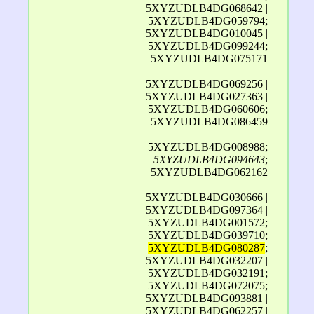
5XYZUDLB4DG068642
|
5XYZUDLB4DG059794;
5XYZUDLB4DG010045 |
5XYZUDLB4DG099244;
5XYZUDLB4DG075171
5XYZUDLB4DG069256 |
5XYZUDLB4DG027363 |
5XYZUDLB4DG060606;
5XYZUDLB4DG086459
5XYZUDLB4DG008988;
5XYZUDLB4DG094643
;
5XYZUDLB4DG062162
5XYZUDLB4DG030666 |
5XYZUDLB4DG097364 |
5XYZUDLB4DG001572;
5XYZUDLB4DG039710;
5XYZUDLB4DG080287
;
5XYZUDLB4DG032207 |
5XYZUDLB4DG032191;
5XYZUDLB4DG072075;
5XYZUDLB4DG093881 |
5XYZUDLB4DG062257 |