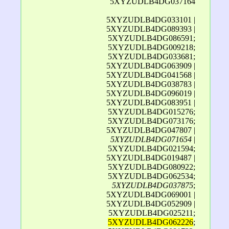
5XYZUDLB4DG037164
5XYZUDLB4DG033101 |
5XYZUDLB4DG089393 |
5XYZUDLB4DG086591;
5XYZUDLB4DG009218;
5XYZUDLB4DG033681;
5XYZUDLB4DG063909 |
5XYZUDLB4DG041568 |
5XYZUDLB4DG038783 |
5XYZUDLB4DG096019 |
5XYZUDLB4DG083951 |
5XYZUDLB4DG015276;
5XYZUDLB4DG073176;
5XYZUDLB4DG047807 |
5XYZUDLB4DG071654
|
5XYZUDLB4DG021594;
5XYZUDLB4DG019487 |
5XYZUDLB4DG080922;
5XYZUDLB4DG062534;
5XYZUDLB4DG037875
;
5XYZUDLB4DG069001 |
5XYZUDLB4DG052909 |
5XYZUDLB4DG025211;
5XYZUDLB4DG062226
;