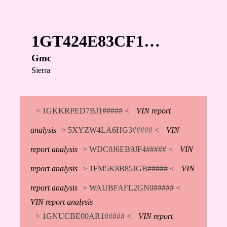
1GT424E83CF1…
Gmc
Sierra
> 1GKKRPED7BJ1##### <
VIN report
analysis
> 5XYZW4LA6HG3##### <
VIN
report analysis
> WDC0J6EB9JF4##### <
VIN
report analysis
> 1FM5K8B85JGB##### <
VIN
report analysis
> WAUBFAFL2GN0##### <
VIN report analysis
> 1GNUCBE00AR1##### <
VIN report