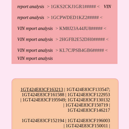
report analysis
> 1GKS2CKJ1GR1##### <
VIN
report analysis
> 1GCPWDED1KZ2##### <
VIN report analysis
> KM8J23A44JU8##### <
VIN report analysis
> 2HGFB2E52DH0##### <
VIN report analysis
> KL7CJPSB4GB6##### <
VIN report analysis
1GT424E83CF163213
| 1GT424E83CF133547;
1GT424E83CF161588 | 1GT424E83CF122953
| 1GT424E83CF195949; 1GT424E83CF130132
| 1GT424E83CF150719 |
1GT424E83CF146217
1GT424E83CF152194 | 1GT424E83CF196003
| 1GT424E83CF150011 |