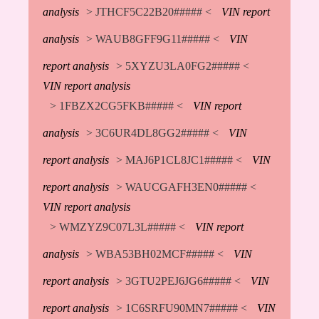
analysis
> JTHCF5C22B20##### <
VIN report
analysis
> WAUB8GFF9G11##### <
VIN
report analysis
> 5XYZU3LA0FG2##### <
VIN report analysis
> 1FBZX2CG5FKB##### <
VIN report
analysis
> 3C6UR4DL8GG2##### <
VIN
report analysis
> MAJ6P1CL8JC1##### <
VIN
report analysis
> WAUCGAFH3EN0##### <
VIN report analysis
> WMZYZ9C07L3L##### <
VIN report
analysis
> WBA53BH02MCF##### <
VIN
report analysis
> 3GTU2PEJ6JG6##### <
VIN
report analysis
> 1C6SRFU90MN7##### <
VIN