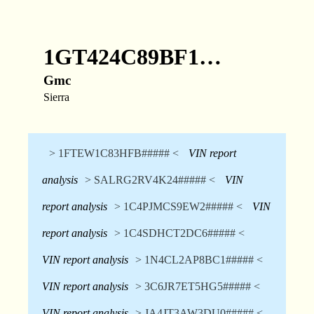
1GT424C89BF1…
Gmc
Sierra
> 1FTEW1C83HFB##### <
VIN report
analysis
> SALRG2RV4K24##### <
VIN
report analysis
> 1C4PJMCS9EW2##### <
VIN
report analysis
> 1C4SDHCT2DC6##### <
VIN report analysis
> 1N4CL2AP8BC1##### <
VIN report analysis
> 3C6JR7ET5HG5##### <
VIN report analysis
> JA4JT3AW3DU0##### <