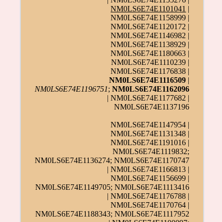
NM0LS6E74E1101041
|
NM0LS6E74E1158999 |
NM0LS6E74E1120172 |
NM0LS6E74E1146982 |
NM0LS6E74E1138929 |
NM0LS6E74E1180663 |
NM0LS6E74E1110239 |
NM0LS6E74E1176838 |
NM0LS6E74E1116509
|
NM0LS6E74E1196751
;
NM0LS6E74E1162096
| NM0LS6E74E1177682 |
NM0LS6E74E1137196
NM0LS6E74E1147954 |
NM0LS6E74E1131348 |
NM0LS6E74E1191016 |
NM0LS6E74E1119832;
NM0LS6E74E1136274; NM0LS6E74E1170747
| NM0LS6E74E1166813 |
NM0LS6E74E1156699 |
NM0LS6E74E1149705; NM0LS6E74E1113416
| NM0LS6E74E1176788 |
NM0LS6E74E1170764 |
NM0LS6E74E1188343; NM0LS6E74E1117952