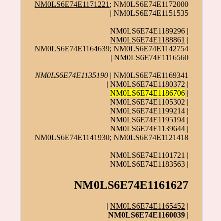
NM0LS6E74E1171221
; NM0LS6E74E1172000
| NM0LS6E74E1151535
NM0LS6E74E1189296 |
NM0LS6E74E1188861
|
NM0LS6E74E1164639; NM0LS6E74E1142754
| NM0LS6E74E1116560
NM0LS6E74E1135190
| NM0LS6E74E1169341
| NM0LS6E74E1180372 |
NM0LS6E74E1186706
|
NM0LS6E74E1105302 |
NM0LS6E74E1199214 |
NM0LS6E74E1195194 |
NM0LS6E74E1139644 |
NM0LS6E74E1141930; NM0LS6E74E1121418
NM0LS6E74E1101721 |
NM0LS6E74E1183563 |
NM0LS6E74E1161627
|
NM0LS6E74E1165452
|
NM0LS6E74E1160039
|