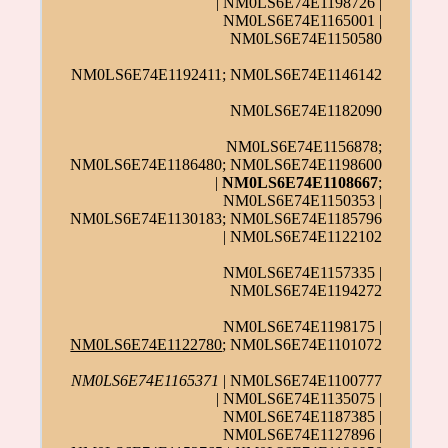
| NM0LS6E74E1198726 |
NM0LS6E74E1165001 |
NM0LS6E74E1150580
NM0LS6E74E1192411; NM0LS6E74E1146142
NM0LS6E74E1182090
NM0LS6E74E1156878;
NM0LS6E74E1186480; NM0LS6E74E1198600
|
NM0LS6E74E1108667
;
NM0LS6E74E1150353 |
NM0LS6E74E1130183; NM0LS6E74E1185796
| NM0LS6E74E1122102
NM0LS6E74E1157335 |
NM0LS6E74E1194272
NM0LS6E74E1198175 |
NM0LS6E74E1122780
; NM0LS6E74E1101072
NM0LS6E74E1165371
| NM0LS6E74E1100777
| NM0LS6E74E1135075 |
NM0LS6E74E1187385 |
NM0LS6E74E1127896 |