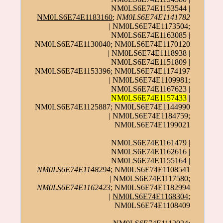
NM0LS6E74E1153544 |
NM0LS6E74E1183160
;
NM0LS6E74E1141782
| NM0LS6E74E1173504;
NM0LS6E74E1163085 |
NM0LS6E74E1130040; NM0LS6E74E1170120
| NM0LS6E74E1118938 |
NM0LS6E74E1151809 |
NM0LS6E74E1153396; NM0LS6E74E1174197
| NM0LS6E74E1109981;
NM0LS6E74E1167623 |
NM0LS6E74E1157433
|
NM0LS6E74E1125887; NM0LS6E74E1144990
| NM0LS6E74E1184759;
NM0LS6E74E1199021
NM0LS6E74E1161479 |
NM0LS6E74E1162616 |
NM0LS6E74E1155164 |
NM0LS6E74E1148294
; NM0LS6E74E1108541
| NM0LS6E74E1117580;
NM0LS6E74E1162423
; NM0LS6E74E1182994
|
NM0LS6E74E1168304
;
NM0LS6E74E1108409