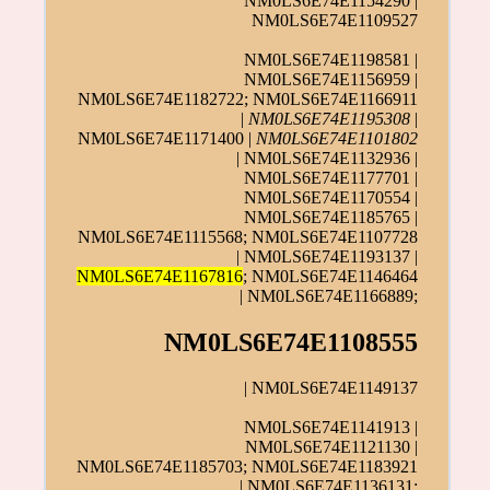
NM0LS6E74E1154290 |
NM0LS6E74E1109527
NM0LS6E74E1198581 |
NM0LS6E74E1156959 |
NM0LS6E74E1182722; NM0LS6E74E1166911
|
NM0LS6E74E1195308
|
NM0LS6E74E1171400 |
NM0LS6E74E1101802
| NM0LS6E74E1132936 |
NM0LS6E74E1177701 |
NM0LS6E74E1170554 |
NM0LS6E74E1185765 |
NM0LS6E74E1115568; NM0LS6E74E1107728
| NM0LS6E74E1193137 |
NM0LS6E74E1167816
; NM0LS6E74E1146464
| NM0LS6E74E1166889;
NM0LS6E74E1108555
| NM0LS6E74E1149137
NM0LS6E74E1141913 |
NM0LS6E74E1121130 |
NM0LS6E74E1185703; NM0LS6E74E1183921
| NM0LS6E74E1136131;