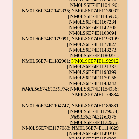
NM0LS6E74E1104196;
NM0LS6E74E1142835; NM0LS6E74E1138087
| NM0LS6E74E1145976;
NM0LS6E74E1167234 |
NM0LS6E74E1142706 |
NM0LS6E74E1103694
|
NM0LS6E74E1179691; NM0LS6E74E1193199
| NM0LS6E74E1177827 |
NM0LS6E74E1143273 |
NM0LS6E74E1180291;
NM0LS6E74E1182901;
NM0LS6E74E1192912
| NM0LS6E74E1121337 |
NM0LS6E74E1198399 |
NM0LS6E74E1179156 |
NM0LS6E74E1143242 |
NM0LS6E74E1159974
; NM0LS6E74E1154936;
NM0LS6E74E1179884
NM0LS6E74E1104747; NM0LS6E74E1189881
| NM0LS6E74E1179674;
NM0LS6E74E1163376
|
NM0LS6E74E1172675
;
NM0LS6E74E1177083; NM0LS6E74E1114629
| NM0LS6E74E1149297 |