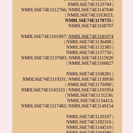
NM0LS6E74E1125744
|
NM0LS6E74E1112766; NM0LS6E74E1147940
| NM0LS6E74E1163023;
NM0LS6E74E1178735
|
NM0LS6E74E1168707
NM0LS6E74E1101007;
NM0LS6E74E1181974
| NM0LS6E74E1136498 |
NM0LS6E74E1132385 |
NM0LS6E74E1137750 |
NM0LS6E74E1137683; NM0LS6E74E1115926
| NM0LS6E74E1166827
NM0LS6E74E1108281 |
NM0LS6E74E1119331
; NM0LS6E74E1130930
|
NM0LS6E74E1170490
|
NM0LS6E74E1145315
| NM0LS6E74E1191954
| NM0LS6E74E1131236;
NM0LS6E74E1134413;
NM0LS6E74E1117482; NM0LS6E74E1149154
NM0LS6E74E1120107 |
NM0LS6E74E1182316 |
NM0LS6E74E1144519 |
NM0LS6E74E1194580 |