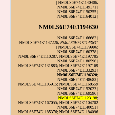
| NM0LS6E74E1140406;
NM0LS6E74E1149171 |
NM0LS6E74E1150255 |
NM0LS6E74E1164012 |
NM0LS6E74E1194630
| NM0LS6E74E1166682 |
NM0LS6E74E1147226;
NM0LS6E74E1143631
| NM0LS6E74E1179996;
NM0LS6E74E1160378 |
NM0LS6E74E1110287; NM0LS6E74E1197785
| NM0LS6E74E1180596 |
NM0LS6E74E1131883; NM0LS6E74E1197169
| NM0LS6E74E1133293 |
NM0LS6E74E1196328
;
NM0LS6E74E1148683 |
NM0LS6E74E1105915; NM0LS6E74E1168559
| NM0LS6E74E1152023 |
NM0LS6E74E1169596 |
NM0LS6E74E1123198
;
NM0LS6E74E1167055; NM0LS6E74E1104702
| NM0LS6E74E1140051 |
NM0LS6E74E1185376; NM0LS6E74E1184096