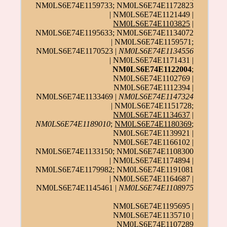
NM0LS6E74E1159733; NM0LS6E74E1172823
| NM0LS6E74E1121449 |
NM0LS6E74E1103825
|
NM0LS6E74E1195633; NM0LS6E74E1134072
| NM0LS6E74E1159571;
NM0LS6E74E1170523 |
NM0LS6E74E1134556
| NM0LS6E74E1171431 |
NM0LS6E74E1122004
;
NM0LS6E74E1102769 |
NM0LS6E74E1112394 |
NM0LS6E74E1133469 |
NM0LS6E74E1147324
| NM0LS6E74E1151728;
NM0LS6E74E1134637
|
NM0LS6E74E1189010
;
NM0LS6E74E1180369
;
NM0LS6E74E1139921 |
NM0LS6E74E1166102 |
NM0LS6E74E1133150; NM0LS6E74E1108300
| NM0LS6E74E1174894 |
NM0LS6E74E1179982; NM0LS6E74E1191081
| NM0LS6E74E1164687 |
NM0LS6E74E1145461 |
NM0LS6E74E1108975
NM0LS6E74E1195695 |
NM0LS6E74E1135710 |
NM0LS6E74E1107289