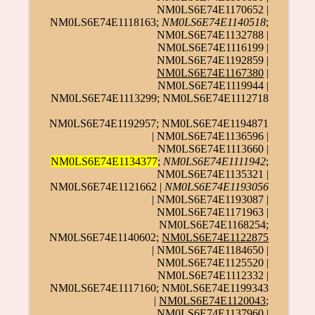
NM0LS6E74E1170652 |
NM0LS6E74E1118163;
NM0LS6E74E1140518
;
NM0LS6E74E1132788 |
NM0LS6E74E1116199 |
NM0LS6E74E1192859 |
NM0LS6E74E1167380
|
NM0LS6E74E1119944 |
NM0LS6E74E1113299; NM0LS6E74E1112718
NM0LS6E74E1192957; NM0LS6E74E1194871
| NM0LS6E74E1136596 |
NM0LS6E74E1113660 |
NM0LS6E74E1134377
;
NM0LS6E74E1111942
;
NM0LS6E74E1135321 |
NM0LS6E74E1121662 |
NM0LS6E74E1193056
| NM0LS6E74E1193087 |
NM0LS6E74E1171963 |
NM0LS6E74E1168254;
NM0LS6E74E1140602;
NM0LS6E74E1122875
| NM0LS6E74E1184650 |
NM0LS6E74E1125520 |
NM0LS6E74E1112332 |
NM0LS6E74E1117160; NM0LS6E74E1199343
|
NM0LS6E74E1120043
;
NM0LS6E74E1137960 |