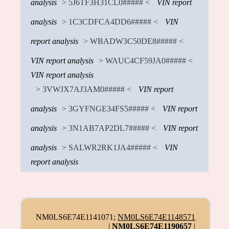
analysis
> 5J6TF3H31CL0##### <
VIN report
analysis
> 1C3CDFCA4DD6##### <
VIN
report analysis
> WBADW3C50DE8##### <
VIN report analysis
> WAUC4CF59JA0##### <
VIN report analysis
> 3VWJX7AJ3AM0##### <
VIN report
analysis
> 3GYFNGE34FS5##### <
VIN report
analysis
> 3N1AB7AP2DL7##### <
VIN report
analysis
> SALWR2RK1JA4##### <
VIN
report analysis
NM0LS6E74E1141071;
NM0LS6E74E1148571
|
NM0LS6E74E1190657
|