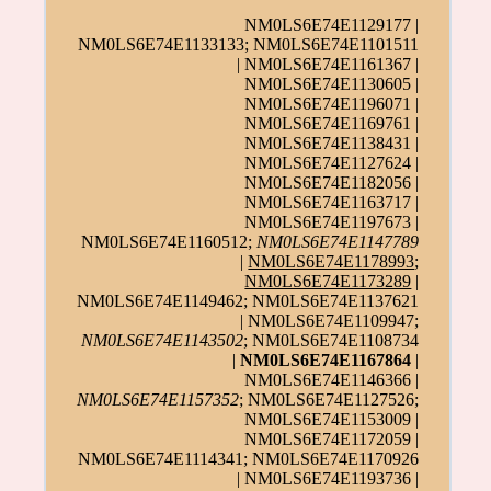
NM0LS6E74E1129177 |
NM0LS6E74E1133133; NM0LS6E74E1101511
| NM0LS6E74E1161367 |
NM0LS6E74E1130605 |
NM0LS6E74E1196071 |
NM0LS6E74E1169761 |
NM0LS6E74E1138431 |
NM0LS6E74E1127624 |
NM0LS6E74E1182056 |
NM0LS6E74E1163717 |
NM0LS6E74E1197673 |
NM0LS6E74E1160512;
NM0LS6E74E1147789
|
NM0LS6E74E1178993
;
NM0LS6E74E1173289
|
NM0LS6E74E1149462; NM0LS6E74E1137621
| NM0LS6E74E1109947;
NM0LS6E74E1143502
; NM0LS6E74E1108734
|
NM0LS6E74E1167864
|
NM0LS6E74E1146366 |
NM0LS6E74E1157352
; NM0LS6E74E1127526;
NM0LS6E74E1153009 |
NM0LS6E74E1172059 |
NM0LS6E74E1114341; NM0LS6E74E1170926
| NM0LS6E74E1193736 |