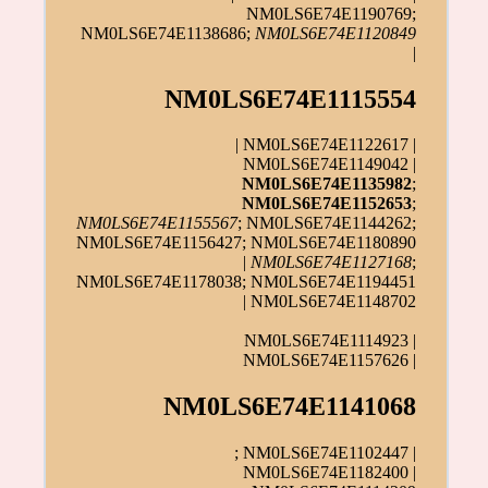
NM0LS6E74E1190769;
NM0LS6E74E1138686;
NM0LS6E74E1120849
|
NM0LS6E74E1115554
| NM0LS6E74E1122617 |
NM0LS6E74E1149042 |
NM0LS6E74E1135982
;
NM0LS6E74E1152653
;
NM0LS6E74E1155567
; NM0LS6E74E1144262;
NM0LS6E74E1156427; NM0LS6E74E1180890
|
NM0LS6E74E1127168
;
NM0LS6E74E1178038; NM0LS6E74E1194451
| NM0LS6E74E1148702
NM0LS6E74E1114923 |
NM0LS6E74E1157626 |
NM0LS6E74E1141068
; NM0LS6E74E1102447 |
NM0LS6E74E1182400 |