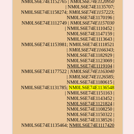
NM0LS6E74E1152765 |
NM0LS6E74E1120950
| NM0LS6E74E1135707;
NM0LS6E74E1158274;
NM0LS6E74E1157223
;
NM0LS6E74E1170196 |
NM0LS6E74E1112749 |
NM0LS6E74E1157030
| NM0LS6E74E1110452 |
NM0LS6E74E1147159 |
NM0LS6E74E1113643 |
NM0LS6E74E1153981; NM0LS6E74E1118521
|
NM0LS6E74E1166343
;
NM0LS6E74E1182929 |
NM0LS6E74E1123069 |
NM0LS6E74E1119104
|
NM0LS6E74E1177522 |
NM0LS6E74E1163040
|
NM0LS6E74E1126585
;
NM0LS6E74E1180615 |
NM0LS6E74E1131785;
NM0LS6E74E1136548
| NM0LS6E74E1151163 |
NM0LS6E74E1143452 |
NM0LS6E74E1121824
|
NM0LS6E74E1108250 |
NM0LS6E74E1150322 |
NM0LS6E74E1138526 |
NM0LS6E74E1135464;
NM0LS6E74E1117420