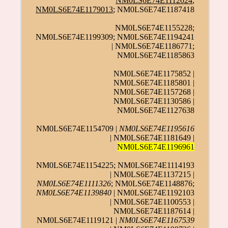
NM0LS6E74E1112024
;
NM0LS6E74E1179013
; NM0LS6E74E1187418
NM0LS6E74E1155228;
NM0LS6E74E1199309; NM0LS6E74E1194241
| NM0LS6E74E1186771;
NM0LS6E74E1185863
NM0LS6E74E1175852 |
NM0LS6E74E1185801 |
NM0LS6E74E1157268 |
NM0LS6E74E1130586 |
NM0LS6E74E1127638
NM0LS6E74E1154709 |
NM0LS6E74E1195616
| NM0LS6E74E1181649 |
NM0LS6E74E1196961
NM0LS6E74E1154225; NM0LS6E74E1114193
| NM0LS6E74E1137215 |
NM0LS6E74E1111326
; NM0LS6E74E1148876;
NM0LS6E74E1139840
| NM0LS6E74E1192103
| NM0LS6E74E1100553 |
NM0LS6E74E1187614 |
NM0LS6E74E1119121 |
NM0LS6E74E1167539