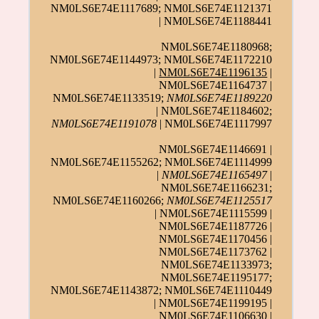
NM0LS6E74E1117689; NM0LS6E74E1121371
| NM0LS6E74E1188441
NM0LS6E74E1180968;
NM0LS6E74E1144973; NM0LS6E74E1172210
|
NM0LS6E74E1196135
|
NM0LS6E74E1164737 |
NM0LS6E74E1133519;
NM0LS6E74E1189220
| NM0LS6E74E1184602;
NM0LS6E74E1191078
| NM0LS6E74E1117997
NM0LS6E74E1146691 |
NM0LS6E74E1155262; NM0LS6E74E1114999
|
NM0LS6E74E1165497
|
NM0LS6E74E1166231;
NM0LS6E74E1160266;
NM0LS6E74E1125517
| NM0LS6E74E1115599 |
NM0LS6E74E1187726 |
NM0LS6E74E1170456 |
NM0LS6E74E1173762 |
NM0LS6E74E1133973;
NM0LS6E74E1195177;
NM0LS6E74E1143872; NM0LS6E74E1110449
| NM0LS6E74E1199195 |
NM0LS6E74E1106630 |