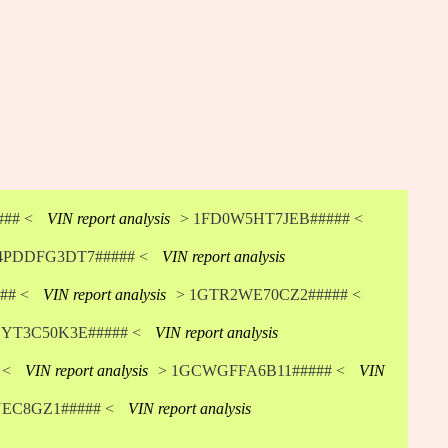
## <
VIN report analysis
> 1FD0W5HT7JEB##### <
4PDDFG3DT7##### <
VIN report analysis
## <
VIN report analysis
> 1GTR2WE70CZ2##### <
YT3C50K3E##### <
VIN report analysis
 <
VIN report analysis
> 1GCWGFFA6B11##### <
VIN
EC8GZ1##### <
VIN report analysis