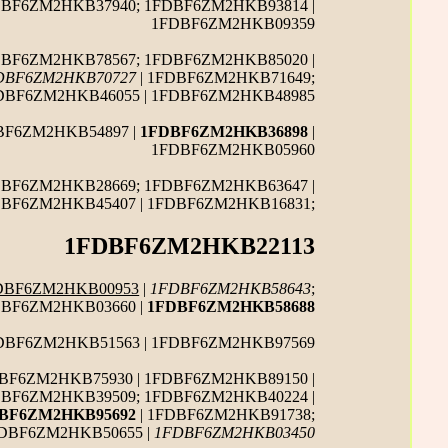
DBF6ZM2HKB37940; 1FDBF6ZM2HKB93814 |
1FDBF6ZM2HKB09359
DBF6ZM2HKB78567; 1FDBF6ZM2HKB85020 |
DBF6ZM2HKB70727
| 1FDBF6ZM2HKB71649;
FDBF6ZM2HKB46055 | 1FDBF6ZM2HKB48985
BF6ZM2HKB54897 |
1FDBF6ZM2HKB36898
|
1FDBF6ZM2HKB05960
DBF6ZM2HKB28669; 1FDBF6ZM2HKB63647 |
DBF6ZM2HKB45407 | 1FDBF6ZM2HKB16831;
1FDBF6ZM2HKB22113
DBF6ZM2HKB00953
|
1FDBF6ZM2HKB58643
;
DBF6ZM2HKB03660 |
1FDBF6ZM2HKB58688
FDBF6ZM2HKB51563 | 1FDBF6ZM2HKB97569
BF6ZM2HKB75930 | 1FDBF6ZM2HKB89150 |
DBF6ZM2HKB39509; 1FDBF6ZM2HKB40224 |
BF6ZM2HKB95692
| 1FDBF6ZM2HKB91738;
DBF6ZM2HKB50655 |
1FDBF6ZM2HKB03450