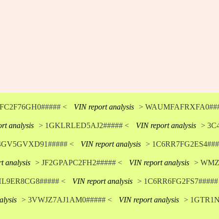
FC2F76GH0##### <
VIN report analysis
> WAUMFAFRXFA0###
rt analysis
> 1GKLRLED5AJ2##### <
VIN report analysis
> 3C
4GV5GVXD91##### <
VIN report analysis
> 1C6RR7FG2ES4###
t analysis
> JF2GPAPC2FH2##### <
VIN report analysis
> WMZ
HL9ER8CG8##### <
VIN report analysis
> 1C6RR6FG2FS7#####
alysis
> 3VWJZ7AJ1AM0##### <
VIN report analysis
> 1GTR1N