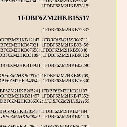
DBF6ZM2HKB41342; 1FDBF6ZM2HKB55838 |
1FDBF6ZM2HKB53815;
1FDBF6ZM2HKB15517
| 1FDBF6ZM2HKB77337
FDBF6ZM2HKB12147;
1FDBF6ZM2HKB00712
|
DBF6ZM2HKB67021 | 1FDBF6ZM2HKB93456;
DBF6ZM2HKB07658; 1FDBF6ZM2HKB50848 |
DBF6ZM2HKB31894; 1FDBF6ZM2HKB98124
DBF6ZM2HKB13931; 1FDBF6ZM2HKB02296
DBF6ZM2HKB60036
| 1FDBF6ZM2HKB69769;
DBF6ZM2HKB46542 | 1FDBF6ZM2HKB16330
BF6ZM2HKB20524 | 1FDBF6ZM2HKB21107 |
FDBF6ZM2HKB31457; 1FDBF6ZM2HKB47352;
FDBF6ZM2HKB66502
;
1FDBF6ZM2HKB21155
BF6ZM2HKB28543
| 1FDBF6ZM2HKB24184 |
DBF6ZM2HKB30020
| 1FDBF6ZM2HKB04419
BF6ZM2HKB27862 | 1FDBF6ZM2HKB50770 |