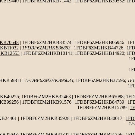
B19440 | 1FDBF6ZM2HKB71442 | 1FDBF6ZM2HKB30552; 1F
KB70548
| 1FDBF6ZM2HKB83574 | 1FDBF6ZM2HKB06946 | 1
KB11032 |
1FDBF6ZM2HKB36853
| 1FDBF6ZM2HKB44726 | 1F
KB12553
| 1FDBF6ZM2HKB10141; 1FDBF6ZM2HKB14920; 1F
1F
1F
HKB59811 |
1FDBF6ZM2HKB96633
; 1FDBF6ZM2HKB37596;
1F
1F
B40255; 1FDBF6ZM2HKB32463 | 1FDBF6ZM2HKB65088; 1FD
KB99256
| 1FDBF6ZM2HKB91576 | 1FDBF6ZM2HKB84739 | 1
1FDBF6ZM2HKB15789 |
1
B24461 | 1FDBF6ZM2HKB35928 | 1FDBF6ZM2HKB30017 |
1FD
1F
B25643; 1FDBF6ZM2HKB41325 | 1FDBF6ZM2HKB51756 | 1FD