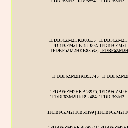
1FDBF6ZM2HKB95854 | 1FDBF6ZM2HK
1FDBF6ZM2HKB08535
|
1FDBF6ZM2H
1FDBF6ZM2HKB81002; 1FDBF6ZM2H
1FDBF6ZM2HKB88693;
1FDBF6ZM2H
1FDBF6ZM2HKB52745 | 1FDBF6ZM2
1FDBF6ZM2HKB53975; 1FDBF6ZM2HK
1FDBF6ZM2HKB92484;
1FDBF6ZM2H
1FDBF6ZM2HKB50199 | 1FDBF6ZM2HK
1FDBF6ZM2HKB95062 | 1FDBF6ZM2HK