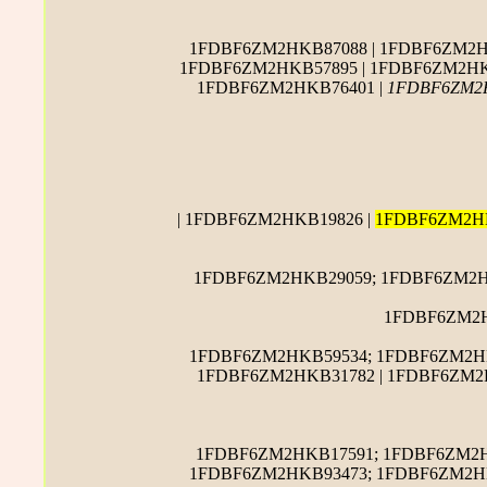
1FDBF6ZM2HKB87088 | 1FDBF6ZM2H
1FDBF6ZM2HKB57895 | 1FDBF6ZM2HKB
1FDBF6ZM2HKB76401 |
1FDBF6ZM2
| 1FDBF6ZM2HKB19826 |
1FDBF6ZM2H
1FDBF6ZM2HKB29059; 1FDBF6ZM2HK
1FDBF6ZM2
1FDBF6ZM2HKB59534; 1FDBF6ZM2HK
1FDBF6ZM2HKB31782 | 1FDBF6ZM2
1FDBF6ZM2HKB17591; 1FDBF6ZM2H
1FDBF6ZM2HKB93473; 1FDBF6ZM2HK