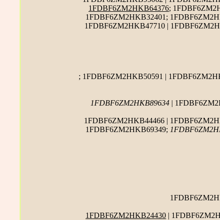
1FDBF6ZM2HKB64376
; 1FDBF6ZM2
1FDBF6ZM2HKB32401; 1FDBF6ZM2HK
1FDBF6ZM2HKB47710 | 1FDBF6ZM2H
; 1FDBF6ZM2HKB50591 | 1FDBF6ZM2H
1FDBF6ZM2HKB89634
| 1FDBF6ZM2
1FDBF6ZM2HKB44466 | 1FDBF6ZM2H
1FDBF6ZM2HKB69349;
1FDBF6ZM2H
1FDBF6ZM2HK
1FDBF6ZM2HKB24430
| 1FDBF6ZM2H