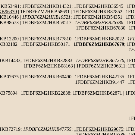
KB53491; 1FDBF6ZM2HKB14321; 1FDBF6ZM2HKB36545 | 1F
B96339
| 1FDBF6ZM2HKB58691 | 1FDBF6ZM2HKB87852 | 1F
KB10446 |
1FDBF6ZM2HKB19521
; 1FDBF6ZM2HKB54351 | 1F
B98673 | 1FDBF6ZM2HKB59517 |
1FDBF6ZM2HKB26386
| 1F
1FDBF6ZM2HKB67830 | 1
B12200 | 1FDBF6ZM2HKB77810 | 1FDBF6ZM2HKB82022 |
1F
B82182 | 1FDBF6ZM2HKB50171 |
1FDBF6ZM2HKB67679
; 1F
1F
KB14433; 1FDBF6ZM2HKB32883 |
1FDBF6ZM2HKB67276
; 1F
1FDBF6ZM2HKB08163 | 1FDBF6ZM2HKB96311; 1F
B07675 | 1FDBF6ZM2HKB60490 | 1FDBF6ZM2HKB42135 | 1
1FDBF6ZM2HKB91447 | 1F
B75894 | 1FDBF6ZM2HKB22838;
1FDBF6ZM2HKB62871
| 1F
| 1
HKB72719;
1FDBF6ZM2HKB47755
;
1FDBF6ZM2HKB29675
; 1F
1FDBF6ZM2HKB15386 | 1