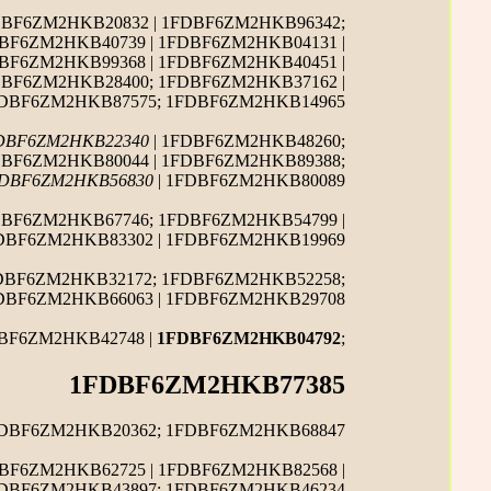
DBF6ZM2HKB20832 | 1FDBF6ZM2HKB96342;
DBF6ZM2HKB40739 | 1FDBF6ZM2HKB04131 |
DBF6ZM2HKB99368 | 1FDBF6ZM2HKB40451 |
DBF6ZM2HKB28400; 1FDBF6ZM2HKB37162 |
FDBF6ZM2HKB87575; 1FDBF6ZM2HKB14965
DBF6ZM2HKB22340
| 1FDBF6ZM2HKB48260;
DBF6ZM2HKB80044 | 1FDBF6ZM2HKB89388;
DBF6ZM2HKB56830
| 1FDBF6ZM2HKB80089
DBF6ZM2HKB67746; 1FDBF6ZM2HKB54799 |
DBF6ZM2HKB83302 | 1FDBF6ZM2HKB19969
FDBF6ZM2HKB32172; 1FDBF6ZM2HKB52258;
DBF6ZM2HKB66063 | 1FDBF6ZM2HKB29708
DBF6ZM2HKB42748 |
1FDBF6ZM2HKB04792
;
1FDBF6ZM2HKB77385
FDBF6ZM2HKB20362; 1FDBF6ZM2HKB68847
DBF6ZM2HKB62725 | 1FDBF6ZM2HKB82568 |
FDBF6ZM2HKB43897; 1FDBF6ZM2HKB46234