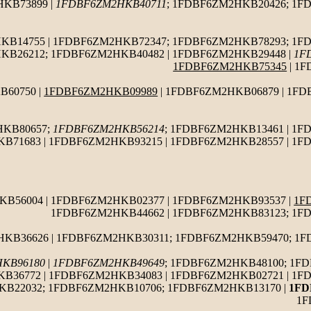
HKB73899 |
1FDBF6ZM2HKB40711
; 1FDBF6ZM2HKB20426; 1F
KB14755 | 1FDBF6ZM2HKB72347; 1FDBF6ZM2HKB78293; 1F
KB26212; 1FDBF6ZM2HKB40482 | 1FDBF6ZM2HKB29448 |
1F
1FDBF6ZM2HKB75345
| 1
60750 |
1FDBF6ZM2HKB09989
| 1FDBF6ZM2HKB06879 | 1FD
HKB80657;
1FDBF6ZM2HKB56214
; 1FDBF6ZM2HKB13461 | 1F
B71683 | 1FDBF6ZM2HKB93215 | 1FDBF6ZM2HKB28557 | 1F
KB56004 | 1FDBF6ZM2HKB02377 | 1FDBF6ZM2HKB93537 |
1F
1FDBF6ZM2HKB44662 | 1FDBF6ZM2HKB83123; 1F
HKB36626 | 1FDBF6ZM2HKB30311; 1FDBF6ZM2HKB59470; 1
KB96180
|
1FDBF6ZM2HKB49649
; 1FDBF6ZM2HKB48100; 1FD
B36772 | 1FDBF6ZM2HKB34083 | 1FDBF6ZM2HKB02721 | 1F
B22032; 1FDBF6ZM2HKB10706; 1FDBF6ZM2HKB13170 |
1FD
1F