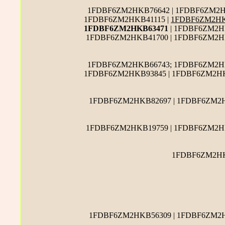
1FDBF6ZM2HKB76642 | 1FDBF6ZM2H
1FDBF6ZM2HKB41115 |
1FDBF6ZM2HK
1FDBF6ZM2HKB63471
| 1FDBF6ZM2H
1FDBF6ZM2HKB41700 | 1FDBF6ZM2HK
1FDBF6ZM2HKB66743; 1FDBF6ZM2HK
1FDBF6ZM2HKB93845 | 1FDBF6ZM2HK
1FDBF6ZM2HKB82697 | 1FDBF6ZM2H
1FDBF6ZM2HKB19759 | 1FDBF6ZM2HK
1FDBF6ZM2HK
1FDBF6ZM2HKB56309 | 1FDBF6ZM2