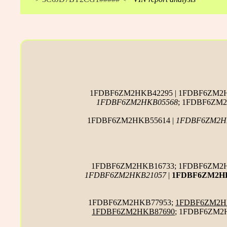
1FDBF6ZM2HKB42295 | 1FDBF6ZM2H
1FDBF6ZM2HKB05568
; 1FDBF6ZM
1FDBF6ZM2HKB55614 |
1FDBF6ZM2H
1FDBF6ZM2HKB16733; 1FDBF6ZM2H
1FDBF6ZM2HKB21057
|
1FDBF6ZM2HK
1FDBF6ZM2HKB77953;
1FDBF6ZM2H
1FDBF6ZM2HKB87690
; 1FDBF6ZM2