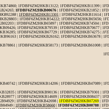
B74860; 1FDBF6ZM2HKB13122; 1FDBF6ZM2HKB11399 | 1F
B24265
;
1FDBF6ZM2HKB00676
| 1FDBF6ZM2HKB21852 | 1F
KB92288
|
1FDBF6ZM2HKB13301
| 1FDBF6ZM2HKB11614 | 1
HKB28803 | 1FDBF6ZM2HKB54222; 1FDBF6ZM2HKB65656; 1
02203 | 1FDBF6ZM2HKB65897 | 1FDBF6ZM2HKB74504 | 1FD
B09426; 1FDBF6ZM2HKB79539 | 1FDBF6ZM2HKB70677 | 1F
KB36285; 1FDBF6ZM2HKB67729 | 1FDBF6ZM2HKB74275 |
1F
KB96163 | 1FDBF6ZM2HKB26162; 1FDBF6ZM2HKB63678 | 1
B78861 | 1FDBF6ZM2HKB58173 | 1FDBF6ZM2HKB61008 | 1F
1F
KB40742 | 1FDBF6ZM2HKB14206 | 1FDBF6ZM2HKB47089 | 1
32835 | 1FDBF6ZM2HKB90136 | 1FDBF6ZM2HKB79301 | 1F
B28977 | 1FDBF6ZM2HKB14609 | 1FDBF6ZM2HKB08437 | 1F
B94929 | 1FDBF6ZM2HKB42698 |
1FDBF6ZM2HKB07269
| 1F
B84949 |
1FDBF6ZM2HKB58660
|
1FDBF6ZM2HKB00788
| 1F