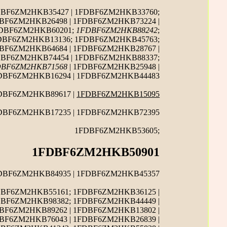
DBF6ZM2HKB35427 | 1FDBF6ZM2HKB33760;
DBF6ZM2HKB26498 | 1FDBF6ZM2HKB73224 |
FDBF6ZM2HKB60201;
1FDBF6ZM2HKB88242
;
FDBF6ZM2HKB13136; 1FDBF6ZM2HKB45763;
BF6ZM2HKB64684 | 1FDBF6ZM2HKB28767 |
DBF6ZM2HKB74454 | 1FDBF6ZM2HKB88337;
DBF6ZM2HKB71568
| 1FDBF6ZM2HKB25948 |
FDBF6ZM2HKB16294 | 1FDBF6ZM2HKB44483
DBF6ZM2HKB89617 |
1FDBF6ZM2HKB15095
DBF6ZM2HKB17235 | 1FDBF6ZM2HKB72395
1FDBF6ZM2HKB53605;
1FDBF6ZM2HKB50901
FDBF6ZM2HKB84935 | 1FDBF6ZM2HKB45357
DBF6ZM2HKB55161; 1FDBF6ZM2HKB36125 |
DBF6ZM2HKB98382; 1FDBF6ZM2HKB44449 |
DBF6ZM2HKB89262 | 1FDBF6ZM2HKB13802 |
DBF6ZM2HKB76043 | 1FDBF6ZM2HKB26839 |