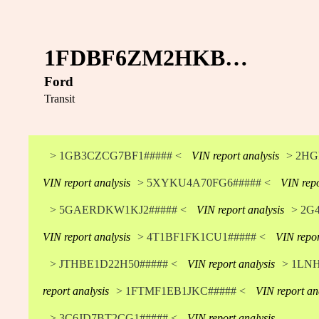
1FDBF6ZM2HKB…
Ford
Transit
> 1GB3CZCG7BF1##### <
VIN report analysis
> 2HG
VIN report analysis
> 5XYKU4A70FG6##### <
VIN repo
> 5GAERDKW1KJ2##### <
VIN report analysis
> 2G
VIN report analysis
> 4T1BF1FK1CU1##### <
VIN repor
> JTHBE1D22H50##### <
VIN report analysis
> 1LN
report analysis
> 1FTMF1EB1JKC##### <
VIN report an
> 3C6JD7BT2CG1##### <
VIN report analysis