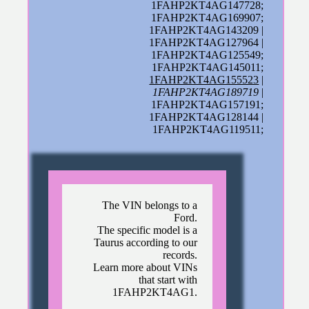
1FAHP2KT4AG147728;
1FAHP2KT4AG169907;
1FAHP2KT4AG143209 |
1FAHP2KT4AG127964 |
1FAHP2KT4AG125549;
1FAHP2KT4AG145011;
1FAHP2KT4AG155523
|
1FAHP2KT4AG189719
|
1FAHP2KT4AG157191;
1FAHP2KT4AG128144 |
1FAHP2KT4AG119511;
The VIN belongs to a
Ford.
The specific model is a
Taurus according to our
records.
Learn more about VINs
that start with
1FAHP2KT4AG1.