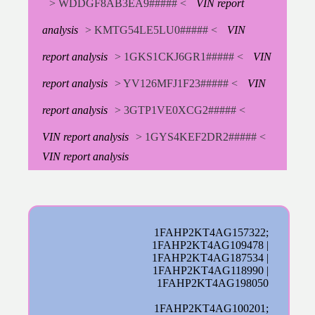
> WDDGF8AB3EA9##### <
VIN report
analysis
> KMTG54LE5LU0##### <
VIN
report analysis
> 1GKS1CKJ6GR1##### <
VIN
report analysis
> YV126MFJ1F23##### <
VIN
report analysis
> 3GTP1VE0XCG2##### <
VIN report analysis
> 1GYS4KEF2DR2##### <
VIN report analysis
1FAHP2KT4AG157322;
1FAHP2KT4AG109478 |
1FAHP2KT4AG187534 |
1FAHP2KT4AG118990 |
1FAHP2KT4AG198050
1FAHP2KT4AG100201;