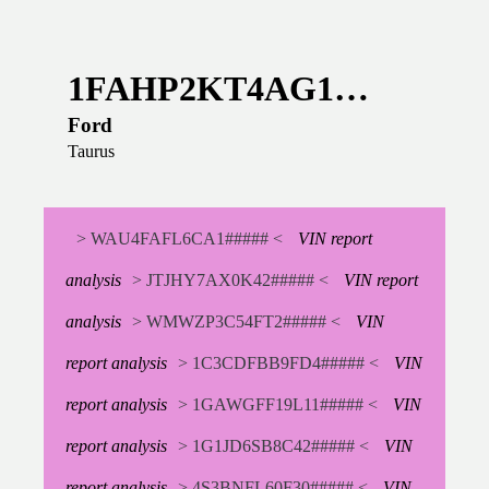
1FAHP2KT4AG1…
Ford
Taurus
> WAU4FAFL6CA1##### <
VIN report
analysis
> JTJHY7AX0K42##### <
VIN report
analysis
> WMWZP3C54FT2##### <
VIN
report analysis
> 1C3CDFBB9FD4##### <
VIN
report analysis
> 1GAWGFF19L11##### <
VIN
report analysis
> 1G1JD6SB8C42##### <
VIN
report analysis
> 4S3BNFL60F30##### <
VIN