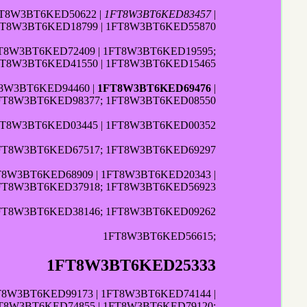
FT8W3BT6KED50622 |
1FT8W3BT6KED83457
|
FT8W3BT6KED18799 | 1FT8W3BT6KED55870
FT8W3BT6KED72409 | 1FT8W3BT6KED19595;
1FT8W3BT6KED41550 | 1FT8W3BT6KED15465
T8W3BT6KED94460 |
1FT8W3BT6KED69476
|
1FT8W3BT6KED98377; 1FT8W3BT6KED08550
FT8W3BT6KED03445 | 1FT8W3BT6KED00352
1FT8W3BT6KED67517; 1FT8W3BT6KED69297
T8W3BT6KED68909 | 1FT8W3BT6KED20343 |
1FT8W3BT6KED37918; 1FT8W3BT6KED56923
1FT8W3BT6KED38146; 1FT8W3BT6KED09262
1FT8W3BT6KED56615;
1FT8W3BT6KED25333
T8W3BT6KED99173 | 1FT8W3BT6KED74144 |
T8W3BT6KED74855 | 1FT8W3BT6KED79120;