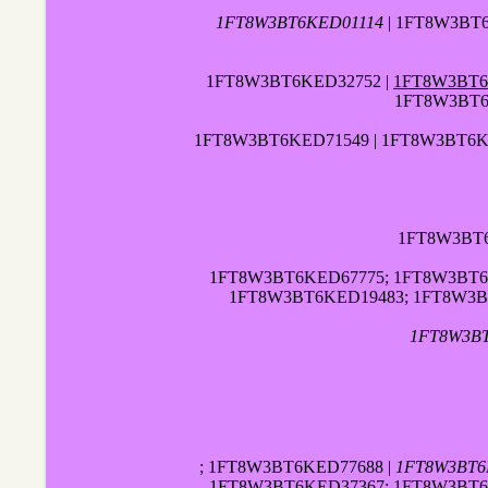
1FT8W3BT6KED01114
| 1FT8W3BT6
1FT8W3BT6KED32752 |
1FT8W3BT6
1FT8W3BT6
1FT8W3BT6KED71549 | 1FT8W3BT6KE
1FT8W3BT6
1FT8W3BT6KED67775; 1FT8W3BT6
1FT8W3BT6KED19483; 1FT8W3B
1FT8W3B
; 1FT8W3BT6KED77688 |
1FT8W3BT6
1FT8W3BT6KED37367; 1FT8W3BT6K