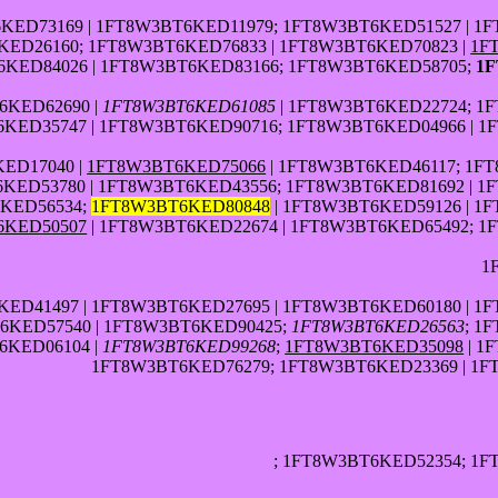
KED73169 | 1FT8W3BT6KED11979; 1FT8W3BT6KED51527 | 1
ED26160; 1FT8W3BT6KED76833 | 1FT8W3BT6KED70823 |
1F
KED84026 | 1FT8W3BT6KED83166; 1FT8W3BT6KED58705;
1F
6KED62690 |
1FT8W3BT6KED61085
| 1FT8W3BT6KED22724; 1
KED35747 | 1FT8W3BT6KED90716; 1FT8W3BT6KED04966 | 1
ED17040 |
1FT8W3BT6KED75066
| 1FT8W3BT6KED46117; 1F
KED53780 | 1FT8W3BT6KED43556; 1FT8W3BT6KED81692 | 1
KED56534;
1FT8W3BT6KED80848
| 1FT8W3BT6KED59126 | 1
6KED50507
| 1FT8W3BT6KED22674 | 1FT8W3BT6KED65492; 1
1
KED41497 | 1FT8W3BT6KED27695 | 1FT8W3BT6KED60180 | 1
6KED57540 | 1FT8W3BT6KED90425;
1FT8W3BT6KED26563
; 1
6KED06104 |
1FT8W3BT6KED99268
;
1FT8W3BT6KED35098
| 1
1FT8W3BT6KED76279; 1FT8W3BT6KED23369 | 1F
; 1FT8W3BT6KED52354; 1F