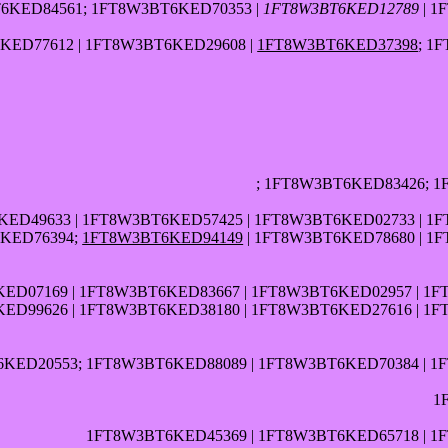
6KED84561; 1FT8W3BT6KED70353 |
1FT8W3BT6KED12789
| 1
KED77612 | 1FT8W3BT6KED29608 |
1FT8W3BT6KED37398
; 1
; 1FT8W3BT6KED83426; 
KED49633 | 1FT8W3BT6KED57425 | 1FT8W3BT6KED02733 | 1
6KED76394;
1FT8W3BT6KED94149
| 1FT8W3BT6KED78680 | 1
ED07169 | 1FT8W3BT6KED83667 | 1FT8W3BT6KED02957 | 1F
KED99626 | 1FT8W3BT6KED38180 | 1FT8W3BT6KED27616 | 1F
KED20553; 1FT8W3BT6KED88089 | 1FT8W3BT6KED70384 | 1
1
1FT8W3BT6KED45369 | 1FT8W3BT6KED65718 | 1