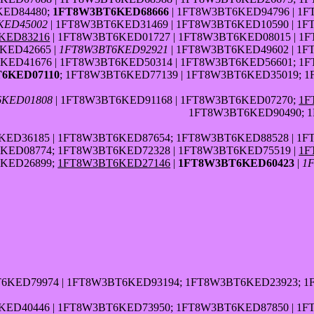
KED84480;
1FT8W3BT6KED68666
| 1FT8W3BT6KED94796 | 1F
KED45002
| 1FT8W3BT6KED31469 | 1FT8W3BT6KED10590 | 1F
KED83216
| 1FT8W3BT6KED01727 | 1FT8W3BT6KED08015 | 1
KED42665 |
1FT8W3BT6KED92921
| 1FT8W3BT6KED49602 | 1F
KED41676 | 1FT8W3BT6KED50314 | 1FT8W3BT6KED56601; 1
6KED07110
; 1FT8W3BT6KED77139 | 1FT8W3BT6KED35019; 
6KED01808
| 1FT8W3BT6KED91168 | 1FT8W3BT6KED07270;
1F
1FT8W3BT6KED90490; 
ED36185 | 1FT8W3BT6KED87654; 1FT8W3BT6KED88528 | 1F
KED08774; 1FT8W3BT6KED72328 | 1FT8W3BT6KED75519 |
1F
KED26899;
1FT8W3BT6KED27146
|
1FT8W3BT6KED60423
|
1
T6KED79974 | 1FT8W3BT6KED93194; 1FT8W3BT6KED23923; 
KED40446 | 1FT8W3BT6KED73950; 1FT8W3BT6KED87850 | 1F