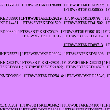
KED55190 | 1FT8W3BT6KED28488 | 1FT8W3BT6KED47932; 1
1FT8W3BT6KED58655 | 1
KED58980
|
1FT8W3BT6KED29219
|
1FT8W3BT6KED87914
; 1
KED14431 | 1FT8W3BT6KED01520 | 1FT8W3BT6KED41502 | 
D09889 | 1FT8W3BT6KED70529 | 1FT8W3BT6KED90103 | 1F
1FT8W3BT6KED01517 | 1FT8W3BT6KED51057 | 
1FT8W3BT6KED89713
| 1
KED55271 | 1FT8W3BT6KED98024 | 1FT8W3BT6KED51396 | 
KED39247; 1FT8W3BT6KED39801;
1FT8W3BT6KED29513
| 1F
T6KED88111;
1FT8W3BT6KED21105
; 1FT8W3BT6KED14879 | 
T6KED36834
| 1FT8W3BT6KED25414; 1FT8W3BT6KED25249; 
KED05261
; 1FT8W3BT6KED03462 |
1FT8W3BT6KED41807
| 1F
ED07088 | 1FT8W3BT6KED68988 | 1FT8W3BT6KED26675; 1F