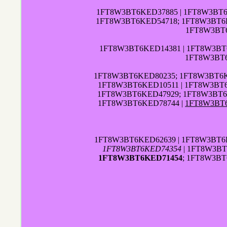
1FT8W3BT6KED37885 | 1FT8W3BT6
1FT8W3BT6KED54718; 1FT8W3BT6K
1FT8W3BT6
1FT8W3BT6KED14381 | 1FT8W3BT
1FT8W3BT6
1FT8W3BT6KED80235; 1FT8W3BT6K
1FT8W3BT6KED10511 | 1FT8W3BT6
1FT8W3BT6KED47929; 1FT8W3BT6
1FT8W3BT6KED78744 |
1FT8W3BT
1FT8W3BT6KED62639 | 1FT8W3BT6
1FT8W3BT6KED74354
| 1FT8W3BT
1FT8W3BT6KED71454
; 1FT8W3BT