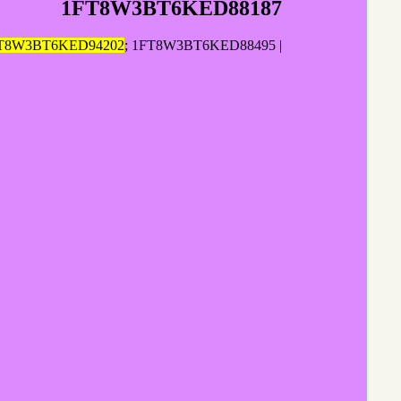
1FT8W3BT6KED88187
T8W3BT6KED94202
; 1FT8W3BT6KED88495 |