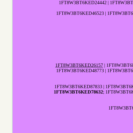
1FT8W3BT6KED24442 | 1FT8W3BT
1FT8W3BT6KED46523 | 1FT8W3BT6
1FT8W3BT6KED26157
| 1FT8W3BT6
1FT8W3BT6KED48773 | 1FT8W3BT
1FT8W3BT6KED87833 | 1FT8W3BT6K
1FT8W3BT6KED78632
; 1FT8W3BT6
1FT8W3BT6