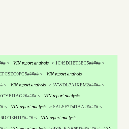
## <
VIN report analysis
> 1C4SDHET3EC5##### <
CPCSEC0FG5##### <
VIN report analysis
# <
VIN report analysis
> 3VWDL7AJXEM2##### <
XCYEJ1AG2##### <
VIN report analysis
# <
VIN report analysis
> SALSF2D41AA2##### <
P6DE13H11##### <
VIN report analysis
# <
VIN report analysis
> 4S3GKAB69J36##### <
VIN