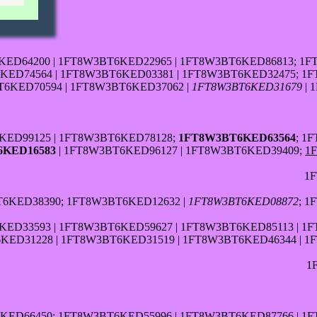
KED64200 | 1FT8W3BT6KED22965 | 1FT8W3BT6KED86813; 1F
ED74564 | 1FT8W3BT6KED03381 | 1FT8W3BT6KED32475; 1F
6KED70594 | 1FT8W3BT6KED37062 |
1FT8W3BT6KED31679
| 
KED99125 | 1FT8W3BT6KED78128;
1FT8W3BT6KED63564
; 1
6KED16583
| 1FT8W3BT6KED96127 | 1FT8W3BT6KED39409;
1
1
T6KED38390; 1FT8W3BT6KED12632 |
1FT8W3BT6KED08872
; 
ED33593 | 1FT8W3BT6KED59627 | 1FT8W3BT6KED85113 | 1
KED31228 | 1FT8W3BT6KED31519 | 1FT8W3BT6KED46344 | 1
1
KED66450; 1FT8W3BT6KED55996 | 1FT8W3BT6KED87766 | 1