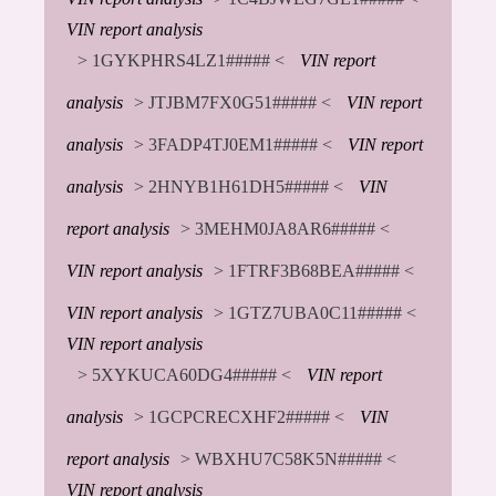
VIN report analysis
> 1GYKPHRS4LZ1##### <
VIN report
analysis
> JTJBM7FX0G51##### <
VIN report
analysis
> 3FADP4TJ0EM1##### <
VIN report
analysis
> 2HNYB1H61DH5##### <
VIN
report analysis
> 3MEHM0JA8AR6##### <
VIN report analysis
> 1FTRF3B68BEA##### <
VIN report analysis
> 1GTZ7UBA0C11##### <
VIN report analysis
> 5XYKUCA60DG4##### <
VIN report
analysis
> 1GCPCRECXHF2##### <
VIN
report analysis
> WBXHU7C58K5N##### <
VIN report analysis