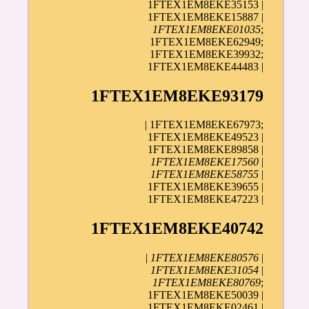
1FTEX1EM8EKE35153 |
1FTEX1EM8EKE15887 |
1FTEX1EM8EKE01035
;
1FTEX1EM8EKE62949;
1FTEX1EM8EKE39932;
1FTEX1EM8EKE44483 |
1FTEX1EM8EKE93179
| 1FTEX1EM8EKE67973;
1FTEX1EM8EKE49523 |
1FTEX1EM8EKE89858 |
1FTEX1EM8EKE17560
|
1FTEX1EM8EKE58755
|
1FTEX1EM8EKE39655 |
1FTEX1EM8EKE47223 |
1FTEX1EM8EKE40742
|
1FTEX1EM8EKE80576
|
1FTEX1EM8EKE31054
|
1FTEX1EM8EKE80769
;
1FTEX1EM8EKE50039 |
1FTEX1EM8EKE02461 |