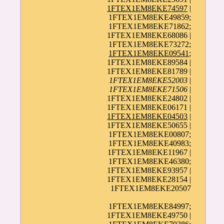
1FTEX1EM8EKE74597
|
1FTEX1EM8EKE49859;
1FTEX1EM8EKE71862;
1FTEX1EM8EKE68086 |
1FTEX1EM8EKE73272;
1FTEX1EM8EKE09541
;
1FTEX1EM8EKE89584 |
1FTEX1EM8EKE81789 |
1FTEX1EM8EKE52003
|
1FTEX1EM8EKE71506
|
1FTEX1EM8EKE24802 |
1FTEX1EM8EKE06171 |
1FTEX1EM8EKE04503
|
1FTEX1EM8EKE50655 |
1FTEX1EM8EKE00807;
1FTEX1EM8EKE40983;
1FTEX1EM8EKE11967 |
1FTEX1EM8EKE46380;
1FTEX1EM8EKE93957 |
1FTEX1EM8EKE28154 |
1FTEX1EM8EKE20507
1FTEX1EM8EKE84997;
1FTEX1EM8EKE49750 |