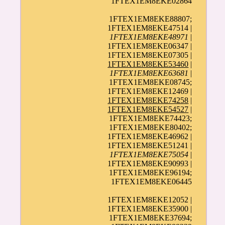
1FTEX1EM8EKE02864
1FTEX1EM8EKE88807;
1FTEX1EM8EKE47514 |
1FTEX1EM8EKE48971
|
1FTEX1EM8EKE06347 |
1FTEX1EM8EKE07305 |
1FTEX1EM8EKE53460
|
1FTEX1EM8EKE63681
|
1FTEX1EM8EKE08745;
1FTEX1EM8EKE12469 |
1FTEX1EM8EKE74258
|
1FTEX1EM8EKE54527
|
1FTEX1EM8EKE74423;
1FTEX1EM8EKE80402;
1FTEX1EM8EKE46962 |
1FTEX1EM8EKE51241 |
1FTEX1EM8EKE75054
|
1FTEX1EM8EKE90993 |
1FTEX1EM8EKE96194;
1FTEX1EM8EKE06445
1FTEX1EM8EKE12052 |
1FTEX1EM8EKE35900 |
1FTEX1EM8EKE37694;