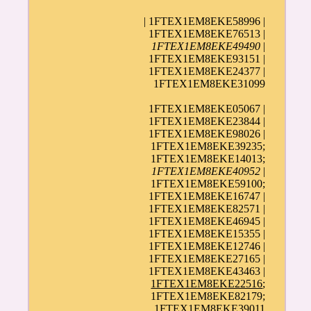
| 1FTEX1EM8EKE58996 |
1FTEX1EM8EKE76513 |
1FTEX1EM8EKE49490
|
1FTEX1EM8EKE93151 |
1FTEX1EM8EKE24377 |
1FTEX1EM8EKE31099
1FTEX1EM8EKE05067 |
1FTEX1EM8EKE23844 |
1FTEX1EM8EKE98026 |
1FTEX1EM8EKE39235;
1FTEX1EM8EKE14013;
1FTEX1EM8EKE40952
|
1FTEX1EM8EKE59100;
1FTEX1EM8EKE16747 |
1FTEX1EM8EKE82571 |
1FTEX1EM8EKE46945 |
1FTEX1EM8EKE15355 |
1FTEX1EM8EKE12746 |
1FTEX1EM8EKE27165 |
1FTEX1EM8EKE43463 |
1FTEX1EM8EKE22516
;
1FTEX1EM8EKE82179;
1FTEX1EM8EKE39011