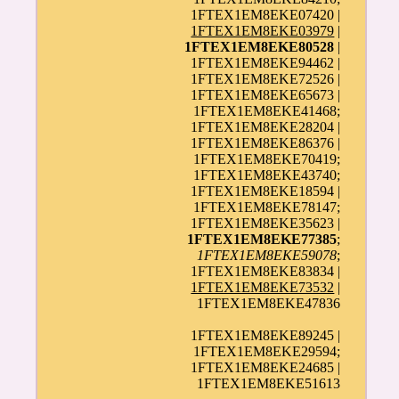
1FTEX1EM8EKE07420 |
1FTEX1EM8EKE03979
|
1FTEX1EM8EKE80528
|
1FTEX1EM8EKE94462 |
1FTEX1EM8EKE72526 |
1FTEX1EM8EKE65673 |
1FTEX1EM8EKE41468;
1FTEX1EM8EKE28204 |
1FTEX1EM8EKE86376 |
1FTEX1EM8EKE70419;
1FTEX1EM8EKE43740;
1FTEX1EM8EKE18594 |
1FTEX1EM8EKE78147;
1FTEX1EM8EKE35623 |
1FTEX1EM8EKE77385
;
1FTEX1EM8EKE59078
;
1FTEX1EM8EKE83834 |
1FTEX1EM8EKE73532
|
1FTEX1EM8EKE47836
1FTEX1EM8EKE89245 |
1FTEX1EM8EKE29594;
1FTEX1EM8EKE24685 |
1FTEX1EM8EKE51613