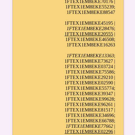
1FTEX1EM8EKE70176 |
1FTEX1EM8EKE55239;
1FTEX1EM8EKE88547
1FTEX1EM8EKE45195 |
1FTEX1EM8EKE28476
;
1FTEX1EM8EKE20555
|
1FTEX1EM8EKE46508;
1FTEX1EM8EKE16263
1FTEX1EM8EKE13363
;
1FTEX1EM8EKE73627 |
1FTEX1EM8EKE03724 |
1FTEX1EM8EKE75586;
1FTEX1EM8EKE29210 |
1FTEX1EM8EKE02590 |
1FTEX1EM8EKE55774;
1FTEX1EM8EKE39347 |
1FTEX1EM8EKE99628;
1FTEX1EM8EKE96261 |
1FTEX1EM8EKE81517 |
1FTEX1EM8EKE34696;
1FTEX1EM8EKE66788;
1FTEX1EM8EKE77662
|
1FTEX1EM8EKE02296
|