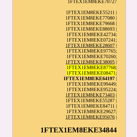
1FTEX1EM8EKE70727
1FTEX1EM8EKE55211 |
1FTEX1EM8EKE77080 |
1FTEX1EM8EKE79668 |
1FTEX1EM8EKE88693 |
1FTEX1EM8EKE42734;
1FTEX1EM8EKE07241;
1FTEX1EM8EKE28607
|
1FTEX1EM8EKE97765;
1FTEX1EM8EKE70260;
1FTEX1EM8EKE38005
|
1FTEX1EM8EKE87768
;
1FTEX1EM8EKE08471
;
1FTEX1EM8EKE64197
|
1FTEX1EM8EKE99449;
1FTEX1EM8EKE95224;
1FTEX1EM8EKE73403
|
1FTEX1EM8EKE55287 |
1FTEX1EM8EKE84711 |
1FTEX1EM8EKE29627;
1FTEX1EM8EKE95076
|
1FTEX1EM8EKE34844