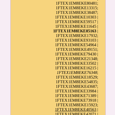
1FTEX1EM8EKE80481;
1FTEX1EM8EKE13315;
1FTEX1EM8EKE38487;
1FTEX1EM8EKE10303 |
1FTEX1EM8EKE59517 |
1FTEX1EM8EKE11645 |
1FTEX1EM8EKE85163
|
1FTEX1EM8EKE17932;
1FTEX1EM8EKE93103 |
1FTEX1EM8EKE54964 |
1FTEX1EM8EKE49151;
1FTEX1EM8EKE79430 |
1FTEX1EM8EKE21348;
1FTEX1EM8EKE33502 |
1FTEX1EM8EKE16215 |
1FTEX1EM8EKE76348
;
1FTEX1EM8EKE18529;
1FTEX1EM8EKE54835;
1FTEX1EM8EKE43687;
1FTEX1EM8EKE33984 |
1FTEX1EM8EKE71389 |
1FTEX1EM8EKE73918 |
1FTEX1EM8EKE15923;
1FTEX1EM8EKE40563
|
1FTEX1EM8EKE42071 |