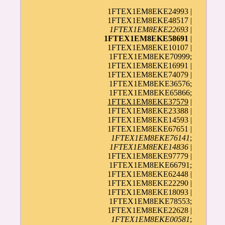
1FTEX1EM8EKE24993 |
1FTEX1EM8EKE48517 |
1FTEX1EM8EKE22693
|
1FTEX1EM8EKE58691
|
1FTEX1EM8EKE10107 |
1FTEX1EM8EKE70999;
1FTEX1EM8EKE16991 |
1FTEX1EM8EKE74079 |
1FTEX1EM8EKE36576;
1FTEX1EM8EKE65866;
1FTEX1EM8EKE37579
|
1FTEX1EM8EKE23388 |
1FTEX1EM8EKE14593 |
1FTEX1EM8EKE67651 |
1FTEX1EM8EKE76141
;
1FTEX1EM8EKE14836
|
1FTEX1EM8EKE97779 |
1FTEX1EM8EKE66791;
1FTEX1EM8EKE62448 |
1FTEX1EM8EKE22290 |
1FTEX1EM8EKE18093 |
1FTEX1EM8EKE78553;
1FTEX1EM8EKE22628 |
1FTEX1EM8EKE00581
;