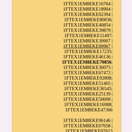
1FTEX1EM8EKE16764 |
1FTEX1EM8EKE18904 |
1FTEX1EM8EKE02394 |
1FTEX1EM8EKE80836;
1FTEX1EM8EKE40854 |
1FTEX1EM8EKE39879 |
1FTEX1EM8EKE11497;
1FTEX1EM8EKE30907 |
1FTEX1EM8EKE00967
|
1FTEX1EM8EKE17235;
1FTEX1EM8EKE46136 |
1FTEX1EM8EKE70856
;
1FTEX1EM8EKE36075 |
1FTEX1EM8EKE67472 |
1FTEX1EM8EKE92808;
1FTEX1EM8EKE51465 |
1FTEX1EM8EKE36545;
1FTEX1EM8EKE25139 |
1FTEX1EM8EKE50008 |
1FTEX1EM8EKE16988;
1FTEX1EM8EKE47366
1FTEX1EM8EKE96146 |
1FTEX1EM8EKE07658 |
1FTEX1EM8EKE07613