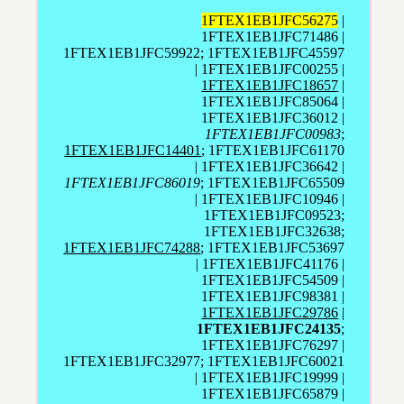
1FTEX1EB1JFC56275
|
1FTEX1EB1JFC71486 |
1FTEX1EB1JFC59922; 1FTEX1EB1JFC45597
| 1FTEX1EB1JFC00255 |
1FTEX1EB1JFC18657
|
1FTEX1EB1JFC85064 |
1FTEX1EB1JFC36012 |
1FTEX1EB1JFC00983
;
1FTEX1EB1JFC14401
; 1FTEX1EB1JFC61170
| 1FTEX1EB1JFC36642 |
1FTEX1EB1JFC86019
; 1FTEX1EB1JFC65509
| 1FTEX1EB1JFC10946 |
1FTEX1EB1JFC09523;
1FTEX1EB1JFC32638;
1FTEX1EB1JFC74288
; 1FTEX1EB1JFC53697
| 1FTEX1EB1JFC41176 |
1FTEX1EB1JFC54509 |
1FTEX1EB1JFC98381 |
1FTEX1EB1JFC29786
|
1FTEX1EB1JFC24135
;
1FTEX1EB1JFC76297 |
1FTEX1EB1JFC32977; 1FTEX1EB1JFC60021
| 1FTEX1EB1JFC19999 |
1FTEX1EB1JFC65879 |