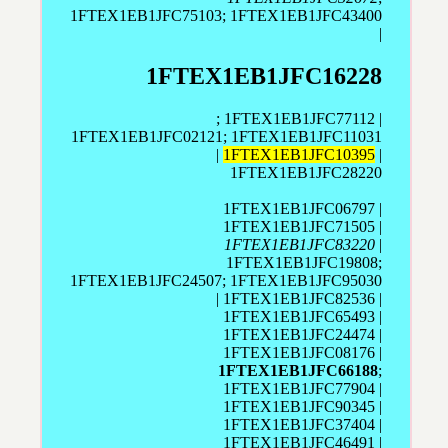
1FTEX1EB1JFC75103; 1FTEX1EB1JFC43400
|
1FTEX1EB1JFC16228
; 1FTEX1EB1JFC77112 |
1FTEX1EB1JFC02121; 1FTEX1EB1JFC11031
|
1FTEX1EB1JFC10395
|
1FTEX1EB1JFC28220
1FTEX1EB1JFC06797 |
1FTEX1EB1JFC71505 |
1FTEX1EB1JFC83220
|
1FTEX1EB1JFC19808;
1FTEX1EB1JFC24507; 1FTEX1EB1JFC95030
| 1FTEX1EB1JFC82536 |
1FTEX1EB1JFC65493 |
1FTEX1EB1JFC24474 |
1FTEX1EB1JFC08176 |
1FTEX1EB1JFC66188
;
1FTEX1EB1JFC77904 |
1FTEX1EB1JFC90345 |
1FTEX1EB1JFC37404 |
1FTEX1EB1JFC46491 |