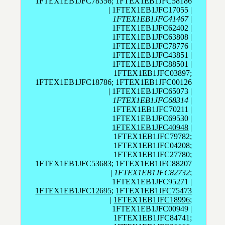
1FTEX1EB1JFC78356; 1FTEX1EB1JFC58186
| 1FTEX1EB1JFC17055 |
1FTEX1EB1JFC41467
|
1FTEX1EB1JFC62402 |
1FTEX1EB1JFC63808 |
1FTEX1EB1JFC78776 |
1FTEX1EB1JFC43851 |
1FTEX1EB1JFC88501 |
1FTEX1EB1JFC03897;
1FTEX1EB1JFC18786; 1FTEX1EB1JFC00126
| 1FTEX1EB1JFC65073 |
1FTEX1EB1JFC68314
|
1FTEX1EB1JFC70211 |
1FTEX1EB1JFC69530 |
1FTEX1EB1JFC40948
|
1FTEX1EB1JFC79782;
1FTEX1EB1JFC04208;
1FTEX1EB1JFC27780;
1FTEX1EB1JFC53683; 1FTEX1EB1JFC88207
|
1FTEX1EB1JFC82732
;
1FTEX1EB1JFC95271 |
1FTEX1EB1JFC12695
;
1FTEX1EB1JFC75473
|
1FTEX1EB1JFC18996
;
1FTEX1EB1JFC00949 |
1FTEX1EB1JFC84741;