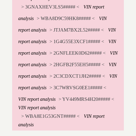
> 3GNAXHEV3LS5##### <
VIN report
analysis
> WBA8D9C59HK8##### <
VIN
report analysis
> JTJAM7BX2L52##### <
VIN
report analysis
> 1G4G55E3XCF1##### <
VIN
report analysis
> 2GNFLEEK0D62##### <
VIN
report analysis
> 2HGFB2F55EH5##### <
VIN
report analysis
> 2C3CDXCT1JH2##### <
VIN
report analysis
> 3C7WRVSG0EE1##### <
VIN report analysis
> YV449MRS4H20##### <
VIN report analysis
> WBA8E1G53GNT##### <
VIN report
analysis