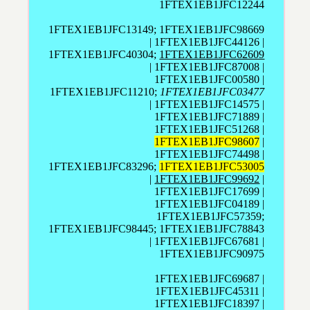
1FTEX1EB1JFC12244
1FTEX1EB1JFC13149; 1FTEX1EB1JFC98669
| 1FTEX1EB1JFC44126 |
1FTEX1EB1JFC40304;
1FTEX1EB1JFC62609
| 1FTEX1EB1JFC87008 |
1FTEX1EB1JFC00580 |
1FTEX1EB1JFC11210;
1FTEX1EB1JFC03477
| 1FTEX1EB1JFC14575 |
1FTEX1EB1JFC71889 |
1FTEX1EB1JFC51268 |
1FTEX1EB1JFC98607
|
1FTEX1EB1JFC74498 |
1FTEX1EB1JFC83296;
1FTEX1EB1JFC53005
|
1FTEX1EB1JFC99692
|
1FTEX1EB1JFC17699 |
1FTEX1EB1JFC04189 |
1FTEX1EB1JFC57359;
1FTEX1EB1JFC98445; 1FTEX1EB1JFC78843
| 1FTEX1EB1JFC67681 |
1FTEX1EB1JFC90975
1FTEX1EB1JFC69687 |
1FTEX1EB1JFC45311 |
1FTEX1EB1JFC18397 |