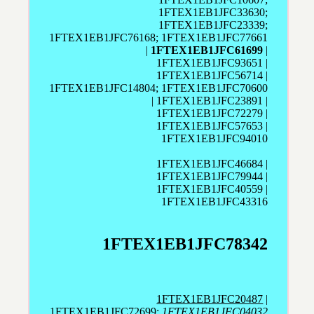
1FTEX1EB1JFC33630;
1FTEX1EB1JFC23339;
1FTEX1EB1JFC76168; 1FTEX1EB1JFC77661
|
1FTEX1EB1JFC61699
|
1FTEX1EB1JFC93651 |
1FTEX1EB1JFC56714 |
1FTEX1EB1JFC14804; 1FTEX1EB1JFC70600
| 1FTEX1EB1JFC23891 |
1FTEX1EB1JFC72279 |
1FTEX1EB1JFC57653 |
1FTEX1EB1JFC94010
1FTEX1EB1JFC46684 |
1FTEX1EB1JFC79944 |
1FTEX1EB1JFC40559 |
1FTEX1EB1JFC43316
1FTEX1EB1JFC78342
1FTEX1EB1JFC20487
|
1FTEX1EB1JFC72699
;
1FTEX1EB1JFC04032