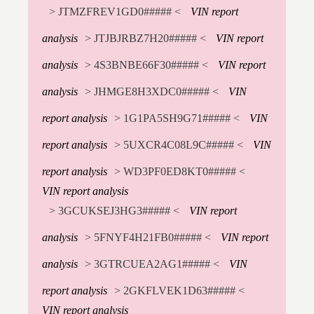
> JTMZFREV1GD0##### <
VIN report
analysis
> JTJBJRBZ7H20##### <
VIN report
analysis
> 4S3BNBE66F30##### <
VIN report
analysis
> JHMGE8H3XDC0##### <
VIN
report analysis
> 1G1PA5SH9G71##### <
VIN
report analysis
> 5UXCR4C08L9C##### <
VIN
report analysis
> WD3PF0ED8KT0##### <
VIN report analysis
> 3GCUKSEJ3HG3##### <
VIN report
analysis
> 5FNYF4H21FB0##### <
VIN report
analysis
> 3GTRCUEA2AG1##### <
VIN
report analysis
> 2GKFLVEK1D63##### <
VIN report analysis