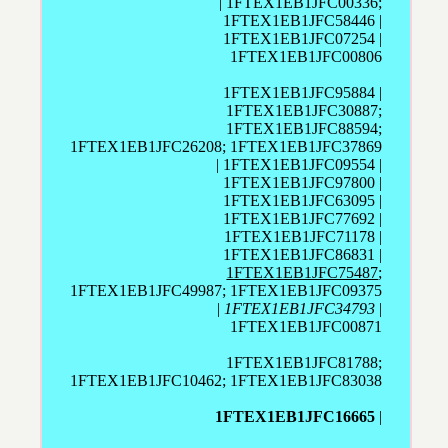
| 1FTEX1EB1JFC00336;
1FTEX1EB1JFC58446 |
1FTEX1EB1JFC07254 |
1FTEX1EB1JFC00806
1FTEX1EB1JFC95884 |
1FTEX1EB1JFC30887;
1FTEX1EB1JFC88594;
1FTEX1EB1JFC26208; 1FTEX1EB1JFC37869
| 1FTEX1EB1JFC09554 |
1FTEX1EB1JFC97800 |
1FTEX1EB1JFC63095 |
1FTEX1EB1JFC77692 |
1FTEX1EB1JFC71178 |
1FTEX1EB1JFC86831 |
1FTEX1EB1JFC75487
;
1FTEX1EB1JFC49987; 1FTEX1EB1JFC09375
|
1FTEX1EB1JFC34793
|
1FTEX1EB1JFC00871
1FTEX1EB1JFC81788;
1FTEX1EB1JFC10462; 1FTEX1EB1JFC83038
1FTEX1EB1JFC16665
|