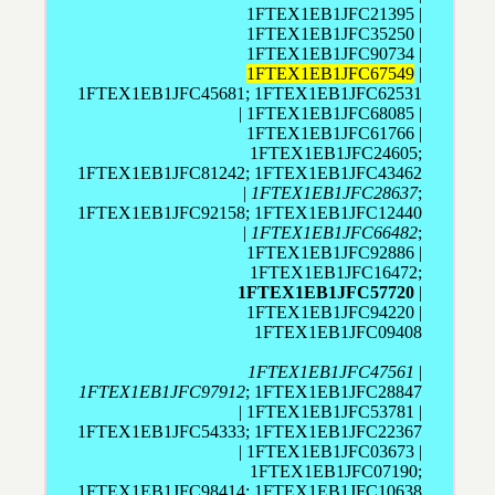
1FTEX1EB1JFC21395 |
1FTEX1EB1JFC35250 |
1FTEX1EB1JFC90734 |
1FTEX1EB1JFC67549
|
1FTEX1EB1JFC45681; 1FTEX1EB1JFC62531
| 1FTEX1EB1JFC68085 |
1FTEX1EB1JFC61766 |
1FTEX1EB1JFC24605;
1FTEX1EB1JFC81242; 1FTEX1EB1JFC43462
|
1FTEX1EB1JFC28637
;
1FTEX1EB1JFC92158; 1FTEX1EB1JFC12440
|
1FTEX1EB1JFC66482
;
1FTEX1EB1JFC92886 |
1FTEX1EB1JFC16472;
1FTEX1EB1JFC57720
|
1FTEX1EB1JFC94220 |
1FTEX1EB1JFC09408
1FTEX1EB1JFC47561
|
1FTEX1EB1JFC97912
; 1FTEX1EB1JFC28847
| 1FTEX1EB1JFC53781 |
1FTEX1EB1JFC54333; 1FTEX1EB1JFC22367
| 1FTEX1EB1JFC03673 |
1FTEX1EB1JFC07190;
1FTEX1EB1JFC98414; 1FTEX1EB1JFC10638