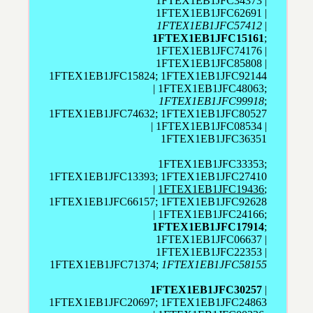
1FTEX1EB1JFC34373 |
1FTEX1EB1JFC62691 |
1FTEX1EB1JFC57412
|
1FTEX1EB1JFC15161
;
1FTEX1EB1JFC74176 |
1FTEX1EB1JFC85808 |
1FTEX1EB1JFC15824; 1FTEX1EB1JFC92144
| 1FTEX1EB1JFC48063;
1FTEX1EB1JFC99918
;
1FTEX1EB1JFC74632; 1FTEX1EB1JFC80527
| 1FTEX1EB1JFC08534 |
1FTEX1EB1JFC36351
1FTEX1EB1JFC33353;
1FTEX1EB1JFC13393; 1FTEX1EB1JFC27410
|
1FTEX1EB1JFC19436
;
1FTEX1EB1JFC66157; 1FTEX1EB1JFC92628
| 1FTEX1EB1JFC24166;
1FTEX1EB1JFC17914
;
1FTEX1EB1JFC06637 |
1FTEX1EB1JFC22353 |
1FTEX1EB1JFC71374;
1FTEX1EB1JFC58155
1FTEX1EB1JFC30257
|
1FTEX1EB1JFC20697; 1FTEX1EB1JFC24863