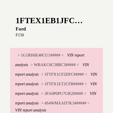
1FTEX1EB1JFC…
Ford
F150
> 1G1RH6E40CU1##### <
VIN report
analysis
> WBAKC6C58BC3##### <
VIN
report analysis
> 1FTFX1CF2DFC##### <
VIN
report analysis
> 1FTFX1ET2CFB##### <
VIN
report analysis
> 3FA6P0PU7GR2##### <
VIN
report analysis
> 4S4WMAAD7K34##### <
VIN report analysis