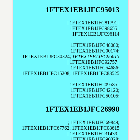
1FTEX1EB1JFC95013
| 1FTEX1EB1JFC81791 |
1FTEX1EB1JFC98655 |
1FTEX1EB1JFC96114
1FTEX1EB1JFC48080;
1FTEX1EB1JFC00174;
1FTEX1EB1JFC30324;
1FTEX1EB1JFC96615
| 1FTEX1EB1JFC92757 |
1FTEX1EB1JFC54686;
1FTEX1EB1JFC15208; 1FTEX1EB1JFC83525
1FTEX1EB1JFC09585 |
1FTEX1EB1JFC42120;
1FTEX1EB1JFC50105;
1FTEX1EB1JFC26998
; 1FTEX1EB1JFC69849;
1FTEX1EB1JFC67762; 1FTEX1EB1JFC08615
| 1FTEX1EB1JFC31439 |
1FTEX1EB1JFC90328;