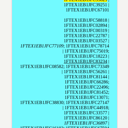
1FTEX1EB1JFC39251 |
1FTEX1EB1JFC67101
1FTEX1EB1JFC58818 |
1FTEX1EB1JFC02894 |
1FTEX1EB1JFC00319 |
1FTEX1EB1JFC22787 |
1FTEX1EB1JFC03527 |
1FTEX1EB1JFC77109
; 1FTEX1EB1JFC78714
| 1FTEX1EB1JFC75019;
1FTEX1EB1JFC18223 |
1FTEX1EB1JFC83234
|
1FTEX1EB1JFC08582; 1FTEX1EB1JFC73349
| 1FTEX1EB1JFC56261 |
1FTEX1EB1JFC81144 |
1FTEX1EB1JFC66286;
1FTEX1EB1JFC22496;
1FTEX1EB1JFC81452;
1FTEX1EB1JFC13071;
1FTEX1EB1JFC38830; 1FTEX1EB1JFC27147
| 1FTEX1EB1JFC44918;
1FTEX1EB1JFC33577 |
1FTEX1EB1JFC86120 |
1FTEX1EB1JFC36897
|