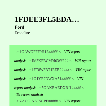
1FDEE3FL5EDA…
Ford
Econoline
> 1GAWGFFF9H12##### <
VIN report
analysis
> JM3KFBCM9J03##### <
VIN report
analysis
> 1FT8W3BT1EEB##### <
VIN report
analysis
> 1G1YE2DWXA51##### <
VIN
report analysis
> 5GAKRAEDXBJ1##### <
VIN report analysis
> ZACCJAAT5GPE##### <
VIN report