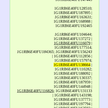
1G1RB6E40FU128510;
1G1RB6E40FU187895 |
1G1RB6E40FU163631
;
1G1RB6E40FU168988 |
1G1RB6E40FU192465
1G1RB6E40FU104644
;
1G1RB6E40FU137272 |
1G1RB6E40FU116079
|
1G1RB6E40FU177514;
1G1RB6E40FU184365
;
1G1RB6E40FU156243
| 1G1RB6E40FU112856 |
1G1RB6E40FU157974;
1G1RB6E40FU138664
|
1G1RB6E40FU110282;
1G1RB6E40FU188092 |
1G1RB6E40FU130337;
1G1RB6E40FU187959 |
1G1RB6E40FU144948 |
1G1RB6E40FU116826
; 1G1RB6E40FU131133
| 1G1RB6E40FU143198;
1G1RB6E40FU137773 |
1G1RB6E40FU197794 |