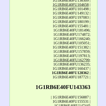
1G1RB6E40FU136509 |
1G1RB6E40FU104658
|
1G1RB6E40FU101498 |
1G1RB6E40FU149132 |
1G1RB6E40FU197083 |
1G1RB6E40FU180199 |
1G1RB6E40FU155481 |
1G1RB6E40FU181496;
1G1RB6E40FU174872;
1G1RB6E40FU166240;
1G1RB6E40FU105051;
1G1RB6E40FU151382 |
1G1RB6E40FU157859;
1G1RB6E40FU197813;
1G1RB6E40FU162799
;
1G1RB6E40FU136235;
1G1RB6E40FU160437 |
1G1RB6E40FU128362
|
1G1RB6E40FU187721 |
1G1RB6E40FU143363
| 1G1RB6E40FU156887 |
1G1RB6E40FU155531 |
1G1RB6E40FU147445