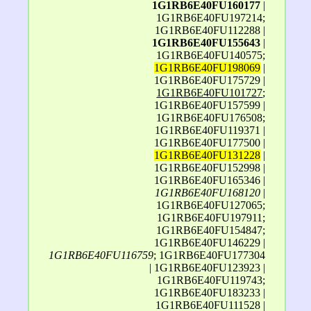
1G1RB6E40FU160177
|
1G1RB6E40FU197214;
1G1RB6E40FU112288 |
1G1RB6E40FU155643
|
1G1RB6E40FU140575;
1G1RB6E40FU198069
|
1G1RB6E40FU175729 |
1G1RB6E40FU101727
;
1G1RB6E40FU157599 |
1G1RB6E40FU176508;
1G1RB6E40FU119371 |
1G1RB6E40FU177500 |
1G1RB6E40FU131228
|
1G1RB6E40FU152998 |
1G1RB6E40FU165346 |
1G1RB6E40FU168120
|
1G1RB6E40FU127065;
1G1RB6E40FU197911;
1G1RB6E40FU154847;
1G1RB6E40FU146229 |
1G1RB6E40FU116759
; 1G1RB6E40FU177304
| 1G1RB6E40FU123923 |
1G1RB6E40FU119743;
1G1RB6E40FU183233 |
1G1RB6E40FU111528 |