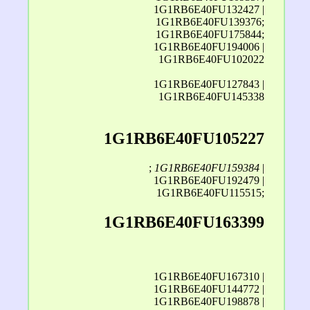
1G1RB6E40FU132427 |
1G1RB6E40FU139376;
1G1RB6E40FU175844;
1G1RB6E40FU194006 |
1G1RB6E40FU102022
1G1RB6E40FU127843 |
1G1RB6E40FU145338
1G1RB6E40FU105227
;
1G1RB6E40FU159384
|
1G1RB6E40FU192479 |
1G1RB6E40FU115515;
1G1RB6E40FU163399
1G1RB6E40FU167310 |
1G1RB6E40FU144772 |
1G1RB6E40FU198878 |