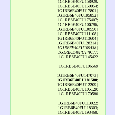
1G1RB6E40FU158929;
1G1RB6E40FU150054;
1G1RB6E40FU117801 |
1G1RB6E40FU195852 |
1G1RB6E40FU175407;
1G1RB6E40FU106796;
1G1RB6E40FU130550 |
1G1RB6E40FU111108 |
1G1RB6E40FU113604 |
1G1RB6E40FU128314 |
1G1RB6E40FU109438
|
1G1RB6E40FU149177
;
1G1RB6E40FU145422
1G1RB6E40FU106569
1G1RB6E40FU147073 |
1G1RB6E40FU181580
;
1G1RB6E40FU112209 |
1G1RB6E40FU105129;
1G1RB6E40FU170580
1G1RB6E40FU113022;
1G1RB6E40FU118303;
1G1RB6E40FU193468;