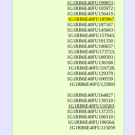
1G1RB6E40FU199853
|
1G1RB6E40FU105972 |
1G1RB6E40FU156419 |
1G1RB6E40FU185967
;
1G1RB6E40FU187167 |
1G1RB6E40FU145663 |
1G1RB6E40FU157943;
1G1RB6E40FU191350 |
1G1RB6E40FU100657 |
1G1RB6E40FU173723;
1G1RB6E40FU189503 |
1G1RB6E40FU136168 |
1G1RB6E40FU116728;
1G1RB6E40FU129379 |
1G1RB6E40FU100559 |
1G1RB6E40FU125803
1G1RB6E40FU164827 |
1G1RB6E40FU139510 |
1G1RB6E40FU116583
;
1G1RB6E40FU137255 |
1G1RB6E40FU106510 |
1G1RB6E40FU196564;
1G1RB6E40FU115059