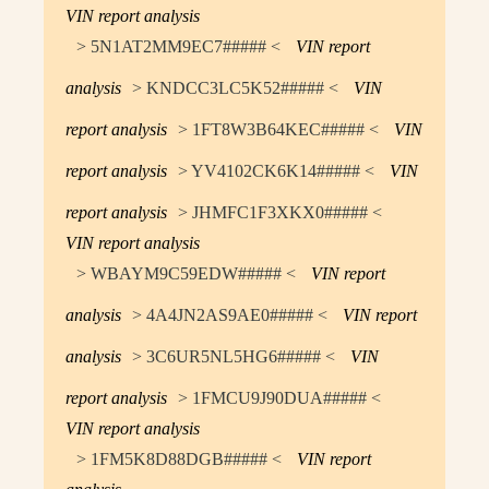
VIN report analysis
> 5N1AT2MM9EC7##### <
VIN report
analysis
> KNDCC3LC5K52##### <
VIN
report analysis
> 1FT8W3B64KEC##### <
VIN
report analysis
> YV4102CK6K14##### <
VIN
report analysis
> JHMFC1F3XKX0##### <
VIN report analysis
> WBAYM9C59EDW##### <
VIN report
analysis
> 4A4JN2AS9AE0##### <
VIN report
analysis
> 3C6UR5NL5HG6##### <
VIN
report analysis
> 1FMCU9J90DUA##### <
VIN report analysis
> 1FM5K8D88DGB##### <
VIN report