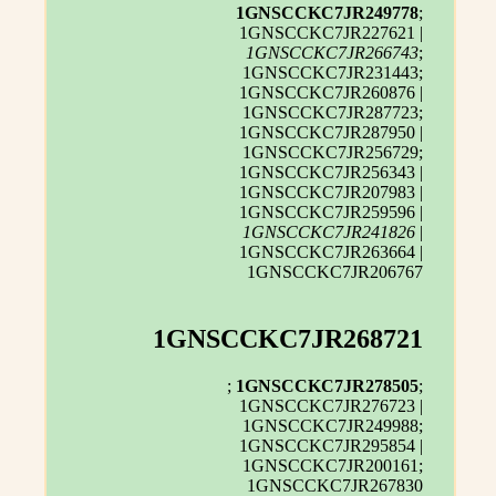
1GNSCCKC7JR249778
;
1GNSCCKC7JR227621 |
1GNSCCKC7JR266743
;
1GNSCCKC7JR231443;
1GNSCCKC7JR260876 |
1GNSCCKC7JR287723;
1GNSCCKC7JR287950 |
1GNSCCKC7JR256729;
1GNSCCKC7JR256343 |
1GNSCCKC7JR207983 |
1GNSCCKC7JR259596 |
1GNSCCKC7JR241826
|
1GNSCCKC7JR263664 |
1GNSCCKC7JR206767
1GNSCCKC7JR268721
;
1GNSCCKC7JR278505
;
1GNSCCKC7JR276723 |
1GNSCCKC7JR249988;
1GNSCCKC7JR295854 |
1GNSCCKC7JR200161;
1GNSCCKC7JR267830