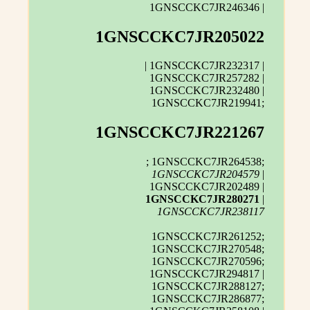
1GNSCCKC7JR246346 |
1GNSCCKC7JR205022
| 1GNSCCKC7JR232317 |
1GNSCCKC7JR257282 |
1GNSCCKC7JR232480 |
1GNSCCKC7JR219941;
1GNSCCKC7JR221267
; 1GNSCCKC7JR264538;
1GNSCCKC7JR204579
|
1GNSCCKC7JR202489 |
1GNSCCKC7JR280271
|
1GNSCCKC7JR238117
1GNSCCKC7JR261252;
1GNSCCKC7JR270548;
1GNSCCKC7JR270596;
1GNSCCKC7JR294817 |
1GNSCCKC7JR288127;
1GNSCCKC7JR286877;