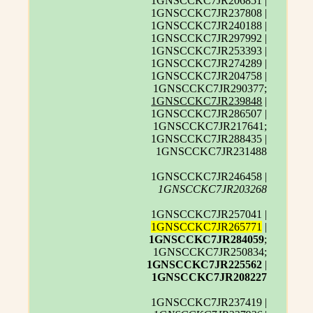
1GNSCCKC7JR206851 |
1GNSCCKC7JR237808 |
1GNSCCKC7JR240188 |
1GNSCCKC7JR297992 |
1GNSCCKC7JR253393 |
1GNSCCKC7JR274289 |
1GNSCCKC7JR204758 |
1GNSCCKC7JR290377;
1GNSCCKC7JR239848
|
1GNSCCKC7JR286507 |
1GNSCCKC7JR217641;
1GNSCCKC7JR288435 |
1GNSCCKC7JR231488
1GNSCCKC7JR246458 |
1GNSCCKC7JR203268
1GNSCCKC7JR257041 |
1GNSCCKC7JR265771
|
1GNSCCKC7JR284059
;
1GNSCCKC7JR250834;
1GNSCCKC7JR225562
|
1GNSCCKC7JR208227
1GNSCCKC7JR237419 |