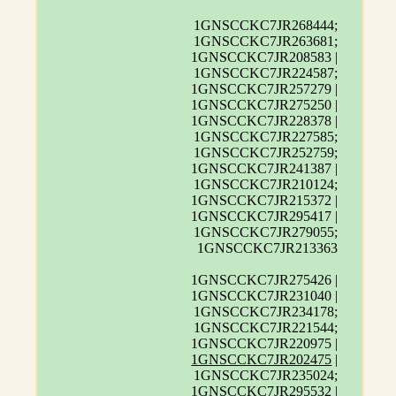
1GNSCCKC7JR268444;
1GNSCCKC7JR263681;
1GNSCCKC7JR208583 |
1GNSCCKC7JR224587;
1GNSCCKC7JR257279 |
1GNSCCKC7JR275250 |
1GNSCCKC7JR228378 |
1GNSCCKC7JR227585;
1GNSCCKC7JR252759;
1GNSCCKC7JR241387 |
1GNSCCKC7JR210124;
1GNSCCKC7JR215372 |
1GNSCCKC7JR295417 |
1GNSCCKC7JR279055;
1GNSCCKC7JR213363
1GNSCCKC7JR275426 |
1GNSCCKC7JR231040 |
1GNSCCKC7JR234178;
1GNSCCKC7JR221544;
1GNSCCKC7JR220975 |
1GNSCCKC7JR202475
|
1GNSCCKC7JR235024;
1GNSCCKC7JR295532 |