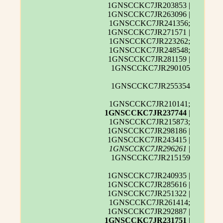
1GNSCCKC7JR203853 |
1GNSCCKC7JR263096 |
1GNSCCKC7JR241356;
1GNSCCKC7JR271571 |
1GNSCCKC7JR223262;
1GNSCCKC7JR248548;
1GNSCCKC7JR281159 |
1GNSCCKC7JR290105
1GNSCCKC7JR255354
1GNSCCKC7JR210141;
1GNSCCKC7JR237744
|
1GNSCCKC7JR215873;
1GNSCCKC7JR298186 |
1GNSCCKC7JR243415 |
1GNSCCKC7JR296261
|
1GNSCCKC7JR215159
1GNSCCKC7JR240935 |
1GNSCCKC7JR285616 |
1GNSCCKC7JR251322 |
1GNSCCKC7JR261414;
1GNSCCKC7JR292887 |
1GNSCCKC7JR231751
|