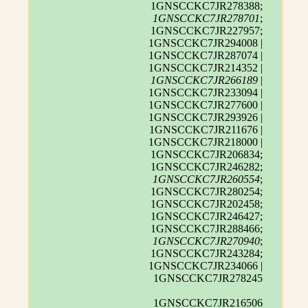
1GNSCCKC7JR278388;
1GNSCCKC7JR278701
;
1GNSCCKC7JR227957;
1GNSCCKC7JR294008 |
1GNSCCKC7JR287074 |
1GNSCCKC7JR214352 |
1GNSCCKC7JR266189
|
1GNSCCKC7JR233094 |
1GNSCCKC7JR277600 |
1GNSCCKC7JR293926 |
1GNSCCKC7JR211676 |
1GNSCCKC7JR218000 |
1GNSCCKC7JR206834;
1GNSCCKC7JR246282;
1GNSCCKC7JR260554
;
1GNSCCKC7JR280254;
1GNSCCKC7JR202458;
1GNSCCKC7JR246427;
1GNSCCKC7JR288466;
1GNSCCKC7JR270940
;
1GNSCCKC7JR243284;
1GNSCCKC7JR234066 |
1GNSCCKC7JR278245
1GNSCCKC7JR216506