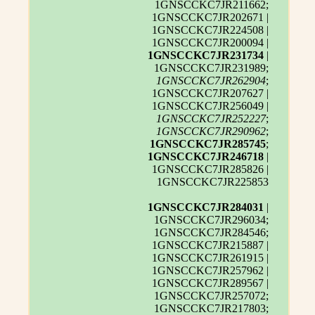
1GNSCCKC7JR211662;
1GNSCCKC7JR202671 |
1GNSCCKC7JR224508 |
1GNSCCKC7JR200094 |
1GNSCCKC7JR231734
|
1GNSCCKC7JR231989;
1GNSCCKC7JR262904
;
1GNSCCKC7JR207627 |
1GNSCCKC7JR256049 |
1GNSCCKC7JR252227
;
1GNSCCKC7JR290962
;
1GNSCCKC7JR285745
;
1GNSCCKC7JR246718
|
1GNSCCKC7JR285826 |
1GNSCCKC7JR225853
1GNSCCKC7JR284031
|
1GNSCCKC7JR296034;
1GNSCCKC7JR284546;
1GNSCCKC7JR215887 |
1GNSCCKC7JR261915 |
1GNSCCKC7JR257962 |
1GNSCCKC7JR289567 |
1GNSCCKC7JR257072;
1GNSCCKC7JR217803;