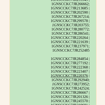
1GNSCCKC7JR266662;
1GNSCCKC7JR213685 |
1GNSCCKC7JR202590 |
1GNSCCKC7JR267214;
1GNSCCKC7JR299578 |
1GNSCCKC7JR203755
;
1GNSCCKC7JR280772;
1GNSCCKC7JR286541;
1GNSCCKC7JR220264 |
1GNSCCKC7JR221639 |
1GNSCCKC7JR237971;
1GNSCCKC7JR252485
1GNSCCKC7JR284854 |
1GNSCCKC7JR277192 |
1GNSCCKC7JR222368 |
1GNSCCKC7JR223407 |
1GNSCCKC7JR220376
|
1GNSCCKC7JR292940;
1GNSCCKC7JR273952
;
1GNSCCKC7JR242524;
1GNSCCKC7JR286667 |
1GNSCCKC7JR201326 |
1GNSCCKC7JR245570 |