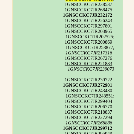
1GNSCCKC7JR238537 |
1GNSCCKC7JR268475 |
1GNSCCKC7JR232172
|
1GNSCCKC7JR226243 |
1GNSCCKC7JR297801 |
1GNSCCKC7JR203965 |
1GNSCCKC7JR202525;
1GNSCCKC7JR200869 |
1GNSCCKC7JR253877;
1GNSCCKC7JR217316
|
1GNSCCKC7JR267276 |
1GNSCCKC7JR221883
|
1GNSCCKC7JR239073
1GNSCCKC7JR239722 |
1GNSCCKC7JR272901
|
1GNSCCKC7JR243480 |
1GNSCCKC7JR248551;
1GNSCCKC7JR299404 |
1GNSCCKC7JR206770 |
1GNSCCKC7JR218837 |
1GNSCCKC7JR227294 |
1GNSCCKC7JR266886
|
1GNSCCKC7JR299712
|
1GNSCCKC7JR295949 |