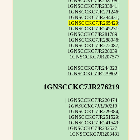
1GNSCCKC7JR258108 |
1GNSCCKC7JR233841 |
1GNSCCKC7JR271246;
1GNSCCKC7JR294431;
1GNSCCKC7JR265429
;
1GNSCCKC7JR245231;
1GNSCCKC7JR281789 |
1GNSCCKC7JR288046;
1GNSCCKC7JR272087;
1GNSCCKC7JR228039 |
1GNSCCKC7JR207577
1GNSCCKC7JR244323 |
1GNSCCKC7JR279802
|
1GNSCCKC7JR276219
| 1GNSCCKC7JR220474 |
1GNSCCKC7JR230213
|
1GNSCCKC7JR229384;
1GNSCCKC7JR251529;
1GNSCCKC7JR241549;
1GNSCCKC7JR232527 |
1GNSCCKC7JR203481