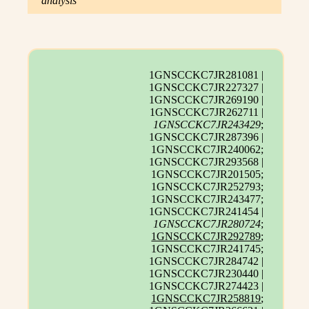
analysis
1GNSCCKC7JR281081 |
1GNSCCKC7JR227327 |
1GNSCCKC7JR269190 |
1GNSCCKC7JR262711 |
1GNSCCKC7JR243429
;
1GNSCCKC7JR287396 |
1GNSCCKC7JR240062;
1GNSCCKC7JR293568 |
1GNSCCKC7JR201505;
1GNSCCKC7JR252793;
1GNSCCKC7JR243477;
1GNSCCKC7JR241454 |
1GNSCCKC7JR280724
;
1GNSCCKC7JR292789
;
1GNSCCKC7JR241745;
1GNSCCKC7JR284742 |
1GNSCCKC7JR230440 |
1GNSCCKC7JR274423 |
1GNSCCKC7JR258819
;