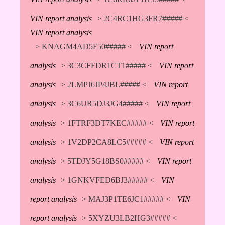
VIN report analysis
> 2C4RC1HG3FR7##### <
VIN report analysis
> KNAGM4AD5F50##### <
VIN report
analysis
> 3C3CFFDR1CT1##### <
VIN report
analysis
> 2LMPJ6JP4JBL##### <
VIN report
analysis
> 3C6UR5DJ3JG4##### <
VIN report
analysis
> 1FTRF3DT7KEC##### <
VIN report
analysis
> 1V2DP2CA8LC5##### <
VIN report
analysis
> 5TDJY5G18BS0##### <
VIN report
analysis
> 1GNKVFED6BJ3##### <
VIN
report analysis
> MAJ3P1TE6JC1##### <
VIN
report analysis
> 5XYZU3LB2HG3##### <