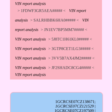
VIN report analysis
> 1FDWF3GR5AEA##### <
VIN report
analysis
> SALRHBBK6HA0##### <
VIN
report analysis
> JN1EV7BP5MM7##### <
VIN report analysis
> 5J8TC1H61KL0##### <
VIN report analysis
> 3GTP8CET1LG3##### <
VIN report analysis
> 3VV5B7AX4JM2##### <
VIN report analysis
> JF2SHADC8CG4##### <
VIN report analysis
1GCRCSE07CZ138671;
1GCRCSE07CZ121529
|
1GCRCSE07CZ197509 |