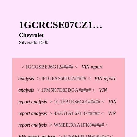
1GCRCSE07CZ1…
Chevrolet
Silverado 1500
> 1GCGSBE36G12##### <
VIN report
analysis
> JF1GPAS66D22##### <
VIN report
analysis
> 1FM5K7D83DGA##### <
VIN
report analysis
> 1G1FB1RS6G01##### <
VIN
report analysis
> 4S3GTAL67L37##### <
VIN
report analysis
> WMEEJ9AA1FK8##### <
VIN report analysis
> 1C6RR6JT1HS5##### <