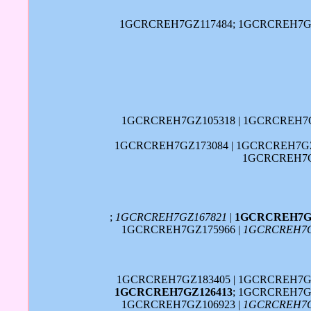
1GCRCREH7GZ117484; 1GCRCREH7GZ
1GCRCREH7GZ105318 | 1GCRCREH7G
1GCRCREH7GZ173084 | 1GCRCREH7GZ1
1GCRCREH7G
;
1GCRCREH7GZ167821
|
1GCRCREH7G
1GCRCREH7GZ175966 |
1GCRCREH7G
1GCRCREH7GZ183405 | 1GCRCREH7GZ
1GCRCREH7GZ126413
; 1GCRCREH7G
1GCRCREH7GZ106923 |
1GCRCREH7G