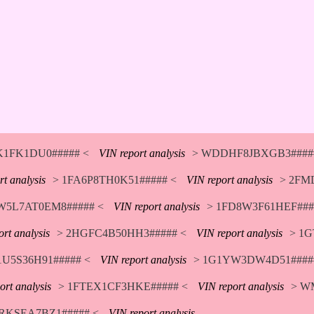
K1FK1DU0##### <
VIN report analysis
> WDDHF8JBXGB3####
rt analysis
> 1FA6P8TH0K51##### <
VIN report analysis
> 2FM
W5L7AT0EM8##### <
VIN report analysis
> 1FD8W3F61HEF###
rt analysis
> 2HGFC4B50HH3##### <
VIN report analysis
> 1
1U5S36H91##### <
VIN report analysis
> 1G1YW3DW4D51####
ort analysis
> 1FTEX1CF3HKE##### <
VIN report analysis
> W
RKSEA7BZ1##### <
VIN report analysis