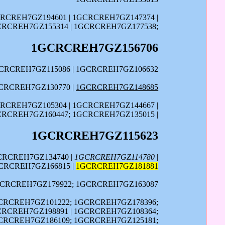
CRCREH7GZ194601 | 1GCRCREH7GZ147374 |
RCREH7GZ155314 | 1GCRCREH7GZ177538;
1GCRCREH7GZ156706
GCRCREH7GZ115086 | 1GCRCREH7GZ106632
CRCREH7GZ130770 |
1GCRCREH7GZ148685
RCREH7GZ105304 | 1GCRCREH7GZ144667 |
CRCREH7GZ160447; 1GCRCREH7GZ135015 |
1GCRCREH7GZ115623
CRCREH7GZ134740 |
1GCRCREH7GZ114780
|
GCRCREH7GZ166815 |
1GCRCREH7GZ181881
GCRCREH7GZ179922; 1GCRCREH7GZ163087
GCRCREH7GZ101222; 1GCRCREH7GZ178396;
CRCREH7GZ198891 | 1GCRCREH7GZ108364;
GCRCREH7GZ186109; 1GCRCREH7GZ125181;