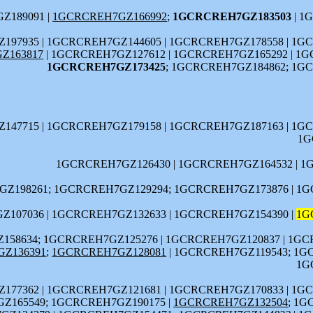
Z189091 |
1GCRCREH7GZ166992
;
1GCRCREH7GZ183503
| 1
97935 | 1GCRCREH7GZ144605 | 1GCRCREH7GZ178558 | 1GC
Z163817
| 1GCRCREH7GZ127612 | 1GCRCREH7GZ165292 | 1
1GCRCREH7GZ173425
; 1GCRCREH7GZ184862; 1GC
147715 | 1GCRCREH7GZ179158 | 1GCRCREH7GZ187163 | 1GC
1G
1GCRCREH7GZ126430 | 1GCRCREH7GZ164532 | 
Z198261; 1GCRCREH7GZ129294; 1GCRCREH7GZ173876 | 1
107036 | 1GCRCREH7GZ132633 | 1GCRCREH7GZ154390 |
1G
58634; 1GCRCREH7GZ125276 | 1GCRCREH7GZ120837 | 1GC
Z136391
;
1GCRCREH7GZ128081
| 1GCRCREH7GZ119543; 1G
1G
77362 | 1GCRCREH7GZ121681 | 1GCRCREH7GZ170833 | 1GC
Z165549; 1GCRCREH7GZ190175 |
1GCRCREH7GZ132504
; 1G