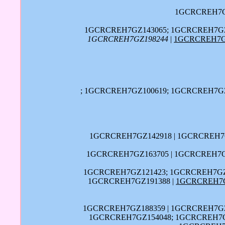
1GCRCREH7G
1GCRCREH7GZ143065; 1GCRCREH7GZ1
1GCRCREH7GZ198244
|
1GCRCREH7G
; 1GCRCREH7GZ100619; 1GCRCREH7GZ
1GCRCREH7GZ142918 | 1GCRCREH7G
1GCRCREH7GZ163705 | 1GCRCREH7GZ
1GCRCREH7GZ121423; 1GCRCREH7GZ1
1GCRCREH7GZ191388 |
1GCRCREH7G
1GCRCREH7GZ188359 | 1GCRCREH7GZ1
1GCRCREH7GZ154048; 1GCRCREH7G