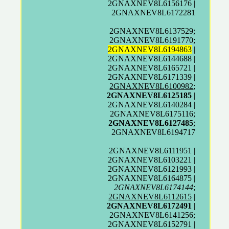
2GNAXNEV8L6156176 |
2GNAXNEV8L6172281
2GNAXNEV8L6137529;
2GNAXNEV8L6191770;
2GNAXNEV8L6194863
|
2GNAXNEV8L6144688 |
2GNAXNEV8L6165721 |
2GNAXNEV8L6171339 |
2GNAXNEV8L6100982
;
2GNAXNEV8L6125185
|
2GNAXNEV8L6140284 |
2GNAXNEV8L6175116;
2GNAXNEV8L6127485
;
2GNAXNEV8L6194717
2GNAXNEV8L6111951 |
2GNAXNEV8L6103221 |
2GNAXNEV8L6121993 |
2GNAXNEV8L6164875 |
2GNAXNEV8L6174144
;
2GNAXNEV8L6112615
|
2GNAXNEV8L6172491
|
2GNAXNEV8L6141256;
2GNAXNEV8L6152791 |