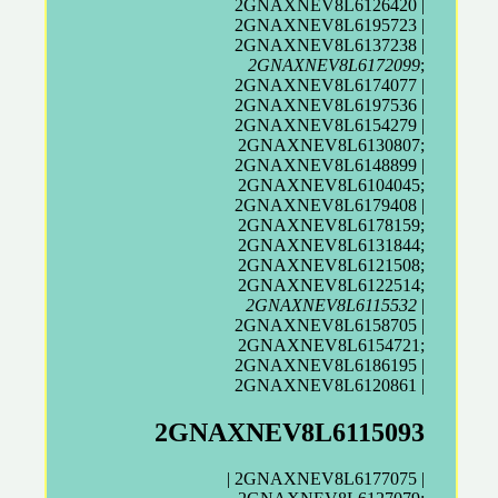
2GNAXNEV8L6126420 |
2GNAXNEV8L6195723 |
2GNAXNEV8L6137238 |
2GNAXNEV8L6172099
;
2GNAXNEV8L6174077 |
2GNAXNEV8L6197536 |
2GNAXNEV8L6154279 |
2GNAXNEV8L6130807;
2GNAXNEV8L6148899 |
2GNAXNEV8L6104045;
2GNAXNEV8L6179408 |
2GNAXNEV8L6178159;
2GNAXNEV8L6131844;
2GNAXNEV8L6121508;
2GNAXNEV8L6122514;
2GNAXNEV8L6115532
|
2GNAXNEV8L6158705 |
2GNAXNEV8L6154721;
2GNAXNEV8L6186195 |
2GNAXNEV8L6120861 |
2GNAXNEV8L6115093
| 2GNAXNEV8L6177075 |