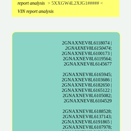
report analysis
> 5XXGW4L2XJG1##### <
VIN report analysis
2GNAXNEV8L6118074 |
2GNAXNEV8L6150474
;
2GNAXNEV8L6100173 |
2GNAXNEV8L6119564;
2GNAXNEV8L6145677
2GNAXNEV8L6165945;
2GNAXNEV8L6103686 |
2GNAXNEV8L6182650 |
2GNAXNEV8L6165122 |
2GNAXNEV8L6105082;
2GNAXNEV8L6104529
2GNAXNEV8L6188528;
2GNAXNEV8L6137143;
2GNAXNEV8L6191865 |
2GNAXNEV8L6107978;