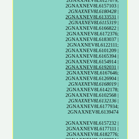
2GNAXNEV8L6127079;
2GNAXNEV8L6157103 |
2GNAXNEV8L6180428
|
2GNAXNEV8L6133531
|
2GNAXNEV8L6115319
|
2GNAXNEV8L6166822 |
2GNAXNEV8L6172376;
2GNAXNEV8L6183037 |
2GNAXNEV8L6122111;
2GNAXNEV8L6101209 |
2GNAXNEV8L6165394 |
2GNAXNEV8L6154914 |
2GNAXNEV8L6192031
|
2GNAXNEV8L6167646;
2GNAXNEV8L6126904 |
2GNAXNEV8L6168019
|
2GNAXNEV8L6142178;
2GNAXNEV8L6102568 |
2GNAXNEV8L6132136
|
2GNAXNEV8L6177934;
2GNAXNEV8L6139474
2GNAXNEV8L6157232 |
2GNAXNEV8L6177111 |
2GNAXNEV8L6182776;