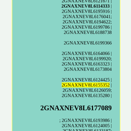
2GNAXNEV8L6121671 |
2GNAXNEV8L6114333
|
2GNAXNEV8L6195916 |
2GNAXNEV8L6176041;
2GNAXNEV8L6194622;
2GNAXNEV8L6199786 |
2GNAXNEV8L6188738
2GNAXNEV8L6199366
2GNAXNEV8L6164066 |
2GNAXNEV8L6199920;
2GNAXNEV8L6163323 |
2GNAXNEV8L6173804
2GNAXNEV8L6124425 |
2GNAXNEV8L6155352
|
2GNAXNEV8L6126059;
2GNAXNEV8L6135280 |
2GNAXNEV8L6177089
; 2GNAXNEV8L6193986 |
2GNAXNEV8L6124005 |
2GNAXNEV8L6133187;