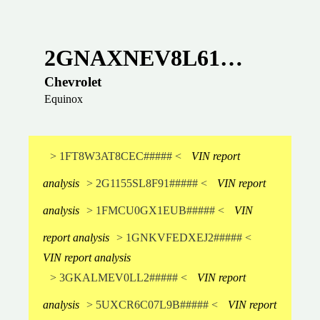
2GNAXNEV8L61…
Chevrolet
Equinox
> 1FT8W3AT8CEC##### <
VIN report
analysis
> 2G1155SL8F91##### <
VIN report
analysis
> 1FMCU0GX1EUB##### <
VIN
report analysis
> 1GNKVFEDXEJ2##### <
VIN report analysis
> 3GKALMEV0LL2##### <
VIN report
analysis
> 5UXCR6C07L9B##### <
VIN report