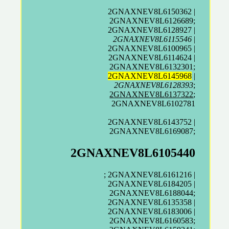
2GNAXNEV8L6150362 |
2GNAXNEV8L6126689;
2GNAXNEV8L6128927 |
2GNAXNEV8L6115546
|
2GNAXNEV8L6100965 |
2GNAXNEV8L6114624 |
2GNAXNEV8L6132301;
2GNAXNEV8L6145968
|
2GNAXNEV8L6128393
;
2GNAXNEV8L6137322
;
2GNAXNEV8L6102781
2GNAXNEV8L6143752 |
2GNAXNEV8L6169087;
2GNAXNEV8L6105440
; 2GNAXNEV8L6161216 |
2GNAXNEV8L6184205 |
2GNAXNEV8L6188044;
2GNAXNEV8L6135358 |
2GNAXNEV8L6183006 |
2GNAXNEV8L6160583;