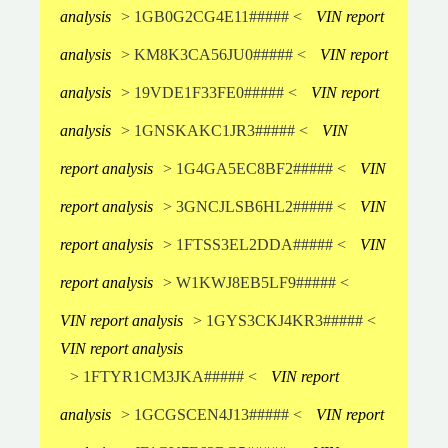
analysis
> 1GB0G2CG4E11##### <
VIN report
analysis
> KM8K3CA56JU0##### <
VIN report
analysis
> 19VDE1F33FE0##### <
VIN report
analysis
> 1GNSKAKC1JR3##### <
VIN
report analysis
> 1G4GA5EC8BF2##### <
VIN
report analysis
> 3GNCJLSB6HL2##### <
VIN
report analysis
> 1FTSS3EL2DDA##### <
VIN
report analysis
> W1KWJ8EB5LF9##### <
VIN report analysis
> 1GYS3CKJ4KR3##### <
VIN report analysis
> 1FTYR1CM3JKA##### <
VIN report
analysis
> 1GCGSCEN4J13##### <
VIN report