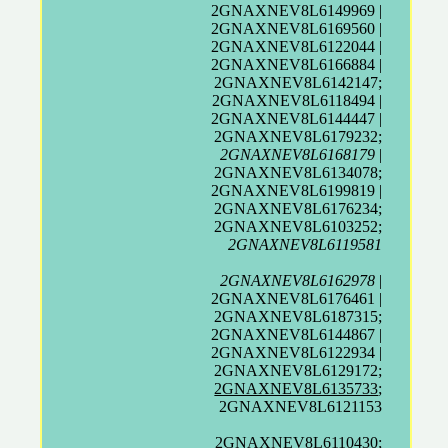
2GNAXNEV8L6149969 |
2GNAXNEV8L6169560 |
2GNAXNEV8L6122044 |
2GNAXNEV8L6166884 |
2GNAXNEV8L6142147;
2GNAXNEV8L6118494 |
2GNAXNEV8L6144447 |
2GNAXNEV8L6179232;
2GNAXNEV8L6168179
|
2GNAXNEV8L6134078;
2GNAXNEV8L6199819 |
2GNAXNEV8L6176234;
2GNAXNEV8L6103252;
2GNAXNEV8L6119581
2GNAXNEV8L6162978
|
2GNAXNEV8L6176461 |
2GNAXNEV8L6187315;
2GNAXNEV8L6144867 |
2GNAXNEV8L6122934 |
2GNAXNEV8L6129172;
2GNAXNEV8L6135733
;
2GNAXNEV8L6121153
2GNAXNEV8L6110430;