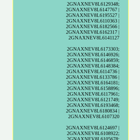
2GNAXNEV8L6129348;
2GNAXNEV8L6147767 |
2GNAXNEV8L6195527 |
2GNAXNEV8L6110363 |
2GNAXNEV8L6182566 |
2GNAXNEV8L6162317 |
2GNAXNEV8L6141127
2GNAXNEV8L6173303;
2GNAXNEV8L6146926;
2GNAXNEV8L6146859;
2GNAXNEV8L6148384;
2GNAXNEV8L6114736 |
2GNAXNEV8L6133786 |
2GNAXNEV8L6164181;
2GNAXNEV8L6158896;
2GNAXNEV8L6117961;
2GNAXNEV8L6121749;
2GNAXNEV8L6193468;
2GNAXNEV8L6180834 |
2GNAXNEV8L6107320
2GNAXNEV8L6124697 |
2GNAXNEV8L6108922;
2GNAXNEV8L6105678;