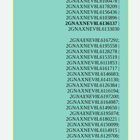
2GNAXNEV8L6100478 |
2GNAXNEV8L6178209 |
2GNAXNEV8L6156436 |
2GNAXNEV8L6103896 |
2GNAXNEV8L6136137
|
2GNAXNEV8L6133030
2GNAXNEV8L6167291
;
2GNAXNEV8L6195558 |
2GNAXNEV8L6128278 |
2GNAXNEV8L6153519 |
2GNAXNEV8L6111853 |
2GNAXNEV8L6161717 |
2GNAXNEV8L6146683;
2GNAXNEV8L6141130;
2GNAXNEV8L6126384 |
2GNAXNEV8L6116194;
2GNAXNEV8L6197200
;
2GNAXNEV8L6164987;
2GNAXNEV8L6149650 |
2GNAXNEV8L6195074
;
2GNAXNEV8L6180221 |
2GNAXNEV8L6150099;
2GNAXNEV8L6114915 |
2GNAXNEV8L6129706;