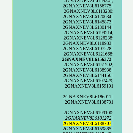
2GNAXNEV8L6159241;
2GNAXNEV8L6156775 |
2GNAXNEV8L6113280;
2GNAXNEV8L6120634 |
2GNAXNEV8L6145873 |
2GNAXNEV8L6130144 |
2GNAXNEV8L6199514;
2GNAXNEV8L6126238;
2GNAXNEV8L6118933 |
2GNAXNEV8L6197228 |
2GNAXNEV8L6121668;
2GNAXNEV8L6156372
|
2GNAXNEV8L6151592;
2GNAXNEV8L6138938
|
2GNAXNEV8L6144156 |
2GNAXNEV8L6107429;
2GNAXNEV8L6159191
2GNAXNEV8L6186911 |
2GNAXNEV8L6138731
2GNAXNEV8L6199190;
2GNAXNEV8L6181272
|
2GNAXNEV8L6188707
|
2GNAXNEV8L6159885 |