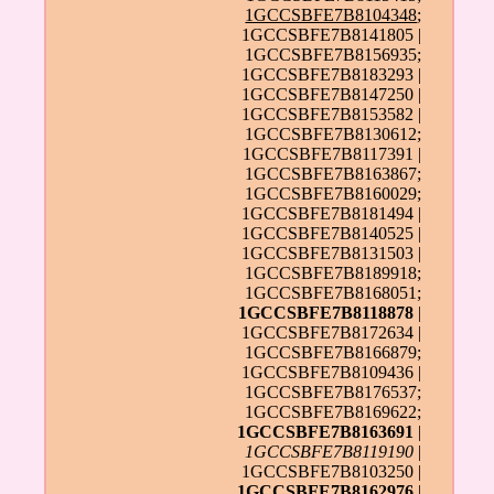
1GCCSBFE7B8104348
;
1GCCSBFE7B8141805 |
1GCCSBFE7B8156935;
1GCCSBFE7B8183293 |
1GCCSBFE7B8147250 |
1GCCSBFE7B8153582 |
1GCCSBFE7B8130612;
1GCCSBFE7B8117391 |
1GCCSBFE7B8163867;
1GCCSBFE7B8160029;
1GCCSBFE7B8181494 |
1GCCSBFE7B8140525 |
1GCCSBFE7B8131503 |
1GCCSBFE7B8189918;
1GCCSBFE7B8168051;
1GCCSBFE7B8118878
|
1GCCSBFE7B8172634 |
1GCCSBFE7B8166879;
1GCCSBFE7B8109436 |
1GCCSBFE7B8176537;
1GCCSBFE7B8169622;
1GCCSBFE7B8163691
|
1GCCSBFE7B8119190
|
1GCCSBFE7B8103250 |
1GCCSBFE7B8162976
|