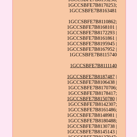
1GCCSBFE7B8170253;
1GCCSBFE7B8163481
1GCCSBFE7B8110862;
1GCCSBFE7B8168101 |
1GCCSBFE7B8172293 |
1GCCSBFE7B8161861 |
1GCCSBFE7B8195945 |
1GCCSBFE7B8167952 |
1GCCSBFE7B8115740
1GCCSBFE7B8111140
1GCCSBFE7B8187487
|
1GCCSBFE7B8106438 |
1GCCSBFE7B8170706;
1GCCSBFE7B8178417;
1GCCSBFE7B8150780
|
1GCCSBFE7B8142307;
1GCCSBFE7B8161486;
1GCCSBFE7B8148981 |
1GCCSBFE7B8180488;
1GCCSBFE7B8130738 |
1GCCSBFE7B8145143 |