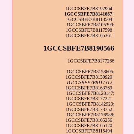
1GCCSBFE7B8192964 |
1GCCSBFE7B8141867
|
1GCCSBFE7B8113504 |
1GCCSBFE7B8105399;
1GCCSBFE7B8117598 |
1GCCSBFE7B8165361 |
1GCCSBFE7B8190566
| 1GCCSBFE7B8177266
1GCCSBFE7B8158605;
1GCCSBFE7B8130920 |
1GCCSBFE7B8117312
|
1GCCSBFE7B8163769
|
1GCCSBFE7B8128147;
1GCCSBFE7B8177221 |
1GCCSBFE7B8142923;
1GCCSBFE7B8173752 |
1GCCSBFE7B8176988;
1GCCSBFE7B8105256 |
1GCCSBFE7B8165120 |
1GCCSBFE7B8115494 |