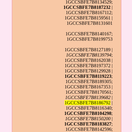
1GCCSBFE7B8134529;
1GCCSBFE7B8187232
|
1GCCSBFE7B8167112;
1GCCSBFE7B8159561 |
1GCCSBFE7B8131601
1GCCSBFE7B8140167;
1GCCSBFE7B8199753
1GCCSBFE7B8127189 |
1GCCSBFE7B8139794
;
1GCCSBFE7B8162038 |
1GCCSBFE7B8197372 |
1GCCSBFE7B8129928 |
1GCCSBFE7B8119223
;
1GCCSBFE7B8189305;
1GCCSBFE7B8167353 |
1GCCSBFE7B8170561;
1GCCSBFE7B8139682
|
1GCCSBFE7B8186792
|
1GCCSBFE7B8116340;
1GCCSBFE7B8104298
;
1GCCSBFE7B8150200
|
1GCCSBFE7B8183827
;
1GCCSBFE7B8142596;