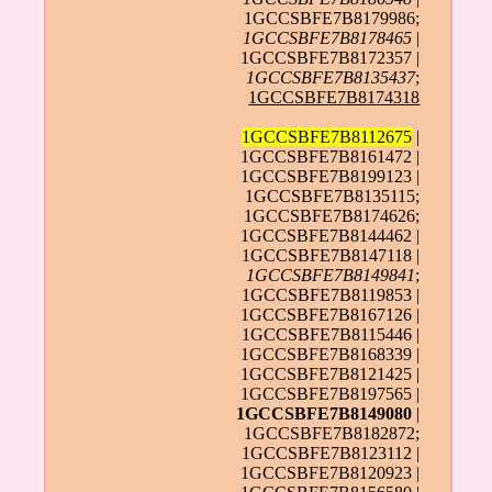
1GCCSBFE7B8179986;
1GCCSBFE7B8178465
|
1GCCSBFE7B8172357 |
1GCCSBFE7B8135437
;
1GCCSBFE7B8174318
1GCCSBFE7B8112675
|
1GCCSBFE7B8161472 |
1GCCSBFE7B8199123 |
1GCCSBFE7B8135115;
1GCCSBFE7B8174626;
1GCCSBFE7B8144462 |
1GCCSBFE7B8147118 |
1GCCSBFE7B8149841
;
1GCCSBFE7B8119853 |
1GCCSBFE7B8167126 |
1GCCSBFE7B8115446 |
1GCCSBFE7B8168339 |
1GCCSBFE7B8121425 |
1GCCSBFE7B8197565 |
1GCCSBFE7B8149080
|
1GCCSBFE7B8182872;
1GCCSBFE7B8123112 |
1GCCSBFE7B8120923 |