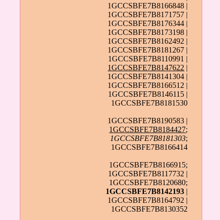
1GCCSBFE7B8166848 |
1GCCSBFE7B8171757 |
1GCCSBFE7B8176344 |
1GCCSBFE7B8173198 |
1GCCSBFE7B8162492 |
1GCCSBFE7B8181267 |
1GCCSBFE7B8110991 |
1GCCSBFE7B8147622
|
1GCCSBFE7B8141304 |
1GCCSBFE7B8166512 |
1GCCSBFE7B8146115 |
1GCCSBFE7B8181530
1GCCSBFE7B8190583 |
1GCCSBFE7B8184427
;
1GCCSBFE7B8181303
;
1GCCSBFE7B8166414
1GCCSBFE7B8166915;
1GCCSBFE7B8117732 |
1GCCSBFE7B8120680;
1GCCSBFE7B8142193
|
1GCCSBFE7B8164792 |
1GCCSBFE7B8130352