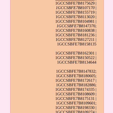
1GCCSBFE7B8175629 |
1GCCSBFE7B8107170
|
1GCCSBFE7B8155719 |
1GCCSBFE7B8113020 |
1GCCSBFE7B8104981 |
1GCCSBFE7B8147376
;
1GCCSBFE7B8160838 |
1GCCSBFE7B8181236 |
1GCCSBFE7B8127211 |
1GCCSBFE7B8158135
1GCCSBFE7B8162301 |
1GCCSBFE7B8150522 |
1GCCSBFE7B8134644
1GCCSBFE7B8147832;
1GCCSBFE7B8180605;
1GCCSBFE7B8172617 |
1GCCSBFE7B8182886;
1GCCSBFE7B8174335 |
1GCCSBFE7B8108609 |
1GCCSBFE7B8175131 |
1GCCSBFE7B8109601;
1GCCSBFE7B8198330 |
1GCCSBFE7B8109274 |