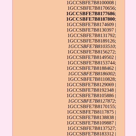
1GCCSBFE7B8100008 |
1GCCSBFE7B8170656;
1GCCSBFE7B8177686
;
1GCCSBFE7B8187800
;
1GCCSBFE7B8174609 |
1GCCSBFE7B8130397 |
1GCCSBFE7B8131792;
1GCCSBFE7B8189126;
1GCCSBFE7B8103510
;
1GCCSBFE7B8156272;
1GCCSBFE7B8149502 |
1GCCSBFE7B8153744;
1GCCSBFE7B8188462 |
1GCCSBFE7B8186002
;
1GCCSBFE7B8110828;
1GCCSBFE7B8129069 |
1GCCSBFE7B8192348 |
1GCCSBFE7B8105886 |
1GCCSBFE7B8127872
;
1GCCSBFE7B8170155;
1GCCSBFE7B8117875 |
1GCCSBFE7B8138838 |
1GCCSBFE7B8109887 |
1GCCSBFE7B8137527;
1GCCSBFE7B8183312 |