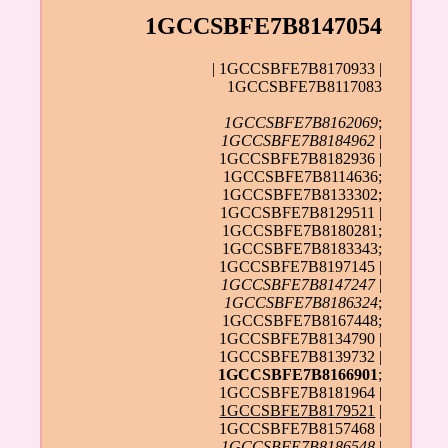
1GCCSBFE7B8147054
| 1GCCSBFE7B8170933 |
1GCCSBFE7B8117083
1GCCSBFE7B8162069
;
1GCCSBFE7B8184962
|
1GCCSBFE7B8182936 |
1GCCSBFE7B8114636;
1GCCSBFE7B8133302;
1GCCSBFE7B8129511 |
1GCCSBFE7B8180281;
1GCCSBFE7B8183343;
1GCCSBFE7B8197145 |
1GCCSBFE7B8147247
|
1GCCSBFE7B8186324
;
1GCCSBFE7B8167448;
1GCCSBFE7B8134790 |
1GCCSBFE7B8139732 |
1GCCSBFE7B8166901
;
1GCCSBFE7B8181964 |
1GCCSBFE7B8179521
|
1GCCSBFE7B8157468 |
1GCCSBFE7B8186548
|