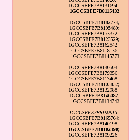
1GCCSBFE7B8131694 |
1GCCSBFE7B8115432
1GCCSBFE7B8182774;
1GCCSBFE7B8195489;
1GCCSBFE7B8153372 |
1GCCSBFE7B8123529;
1GCCSBFE7B8162542 |
1GCCSBFE7B8118136 |
1GCCSBFE7B8145773
1GCCSBFE7B8130593 |
1GCCSBFE7B8179356 |
1GCCSBFE7B8113468
|
1GCCSBFE7B8103832;
1GCCSBFE7B8132988 |
1GCCSBFE7B8146082;
1GCCSBFE7B8134742
1GCCSBFE7B8199915
|
1GCCSBFE7B8165764;
1GCCSBFE7B8140198 |
1GCCSBFE7B8102390
;
1GCCSBFE7B8109226 |