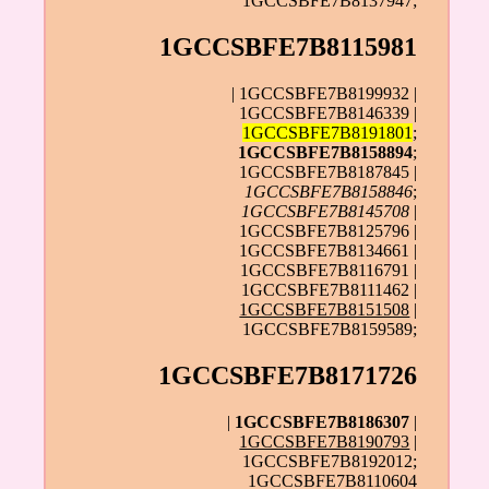
1GCCSBFE7B8137947;
1GCCSBFE7B8115981
| 1GCCSBFE7B8199932 |
1GCCSBFE7B8146339 |
1GCCSBFE7B8191801
;
1GCCSBFE7B8158894
;
1GCCSBFE7B8187845 |
1GCCSBFE7B8158846
;
1GCCSBFE7B8145708
|
1GCCSBFE7B8125796 |
1GCCSBFE7B8134661 |
1GCCSBFE7B8116791 |
1GCCSBFE7B8111462 |
1GCCSBFE7B8151508
|
1GCCSBFE7B8159589;
1GCCSBFE7B8171726
|
1GCCSBFE7B8186307
|
1GCCSBFE7B8190793
|
1GCCSBFE7B8192012;
1GCCSBFE7B8110604