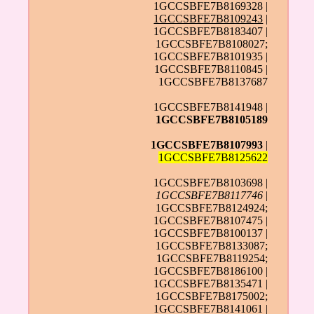
1GCCSBFE7B8169328 |
1GCCSBFE7B8109243
|
1GCCSBFE7B8183407 |
1GCCSBFE7B8108027;
1GCCSBFE7B8101935 |
1GCCSBFE7B8110845 |
1GCCSBFE7B8137687
1GCCSBFE7B8141948 |
1GCCSBFE7B8105189
1GCCSBFE7B8107993
|
1GCCSBFE7B8125622
1GCCSBFE7B8103698 |
1GCCSBFE7B8117746
|
1GCCSBFE7B8124924;
1GCCSBFE7B8107475 |
1GCCSBFE7B8100137 |
1GCCSBFE7B8133087;
1GCCSBFE7B8119254;
1GCCSBFE7B8186100 |
1GCCSBFE7B8135471 |
1GCCSBFE7B8175002;
1GCCSBFE7B8141061 |