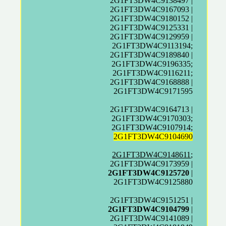
2G1FT3DW4C9138497 |
2G1FT3DW4C9167093 |
2G1FT3DW4C9180152 |
2G1FT3DW4C9125331 |
2G1FT3DW4C9129959 |
2G1FT3DW4C9113194;
2G1FT3DW4C9189840 |
2G1FT3DW4C9196335;
2G1FT3DW4C9116211;
2G1FT3DW4C9168888 |
2G1FT3DW4C9171595
2G1FT3DW4C9164713 |
2G1FT3DW4C9170303;
2G1FT3DW4C9107914;
2G1FT3DW4C9104690
2G1FT3DW4C9148611
;
2G1FT3DW4C9173959 |
2G1FT3DW4C9125720
|
2G1FT3DW4C9125880
2G1FT3DW4C9151251 |
2G1FT3DW4C9104799
|
2G1FT3DW4C9141089 |