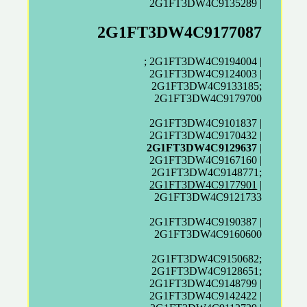
2G1FT3DW4C9135289 |
2G1FT3DW4C9177087
; 2G1FT3DW4C9194004 |
2G1FT3DW4C9124003 |
2G1FT3DW4C9133185;
2G1FT3DW4C9179700
2G1FT3DW4C9101837 |
2G1FT3DW4C9170432 |
2G1FT3DW4C9129637
|
2G1FT3DW4C9167160 |
2G1FT3DW4C9148771;
2G1FT3DW4C9177901
|
2G1FT3DW4C9121733
2G1FT3DW4C9190387 |
2G1FT3DW4C9160600
2G1FT3DW4C9150682;
2G1FT3DW4C9128651;
2G1FT3DW4C9148799 |
2G1FT3DW4C9142422 |