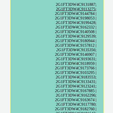
2G1FT3DW4C9131887;
2G1FT3DW4C9113275
;
2G1FT3DW4C9144784 |
2G1FT3DW4C9198053 |
2G1FT3DW4C9199428;
2G1FT3DW4C9162332
|
2G1FT3DW4C9140508 |
2G1FT3DW4C9129539;
2G1FT3DW4C9180944 |
2G1FT3DW4C9157812 |
2G1FT3DW4C9135356
;
2G1FT3DW4C9146907 |
2G1FT3DW4C9193631;
2G1FT3DW4C9118959 |
2G1FT3DW4C9173766 |
2G1FT3DW4C9103295 |
2G1FT3DW4C9183553;
2G1FT3DW4C9133431;
2G1FT3DW4C9123241;
2G1FT3DW4C9167885 |
2G1FT3DW4C9162296;
2G1FT3DW4C9163674 |
2G1FT3DW4C9117780;
2G1FT3DW4C9182760 |