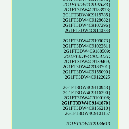
2G1FT3DW4C9197033
|
2G1FT3DW4C9183973;
2G1FT3DW4C9115785
|
2G1FT3DW4C9128682 |
2G1FT3DW4C9107296 |
2G1FT3DW4C9140783
2G1FT3DW4C9199073 |
2G1FT3DW4C9102261 |
2G1FT3DW4C9188509;
2G1FT3DW4C9153131
;
2G1FT3DW4C9139469;
2G1FT3DW4C9183701 |
2G1FT3DW4C9155090 |
2G1FT3DW4C9122025
2G1FT3DW4C9110943 |
2G1FT3DW4C9116290 |
2G1FT3DW4C9100106;
2G1FT3DW4C9141870
|
2G1FT3DW4C9156210 |
2G1FT3DW4C9101157
2G1FT3DW4C9134613