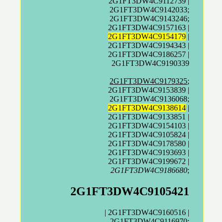
2G1FT3DW4C9112739 |
2G1FT3DW4C9142033;
2G1FT3DW4C9143246;
2G1FT3DW4C9157163 |
2G1FT3DW4C9154179
|
2G1FT3DW4C9194343 |
2G1FT3DW4C9186257 |
2G1FT3DW4C9190339
2G1FT3DW4C9179325
;
2G1FT3DW4C9153839 |
2G1FT3DW4C9136068;
2G1FT3DW4C9138614
|
2G1FT3DW4C9133851 |
2G1FT3DW4C9154103 |
2G1FT3DW4C9105824 |
2G1FT3DW4C9178580 |
2G1FT3DW4C9193693 |
2G1FT3DW4C9199672 |
2G1FT3DW4C9186680
;
2G1FT3DW4C9105421
| 2G1FT3DW4C9160516 |
2G1FT3DW4C9116970;