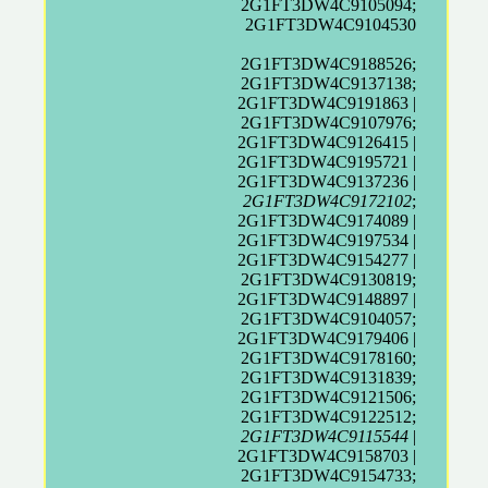
2G1FT3DW4C9105094;
2G1FT3DW4C9104530
2G1FT3DW4C9188526;
2G1FT3DW4C9137138;
2G1FT3DW4C9191863 |
2G1FT3DW4C9107976;
2G1FT3DW4C9126415 |
2G1FT3DW4C9195721 |
2G1FT3DW4C9137236 |
2G1FT3DW4C9172102
;
2G1FT3DW4C9174089 |
2G1FT3DW4C9197534 |
2G1FT3DW4C9154277 |
2G1FT3DW4C9130819;
2G1FT3DW4C9148897 |
2G1FT3DW4C9104057;
2G1FT3DW4C9179406 |
2G1FT3DW4C9178160;
2G1FT3DW4C9131839;
2G1FT3DW4C9121506;
2G1FT3DW4C9122512;
2G1FT3DW4C9115544
|
2G1FT3DW4C9158703 |
2G1FT3DW4C9154733;