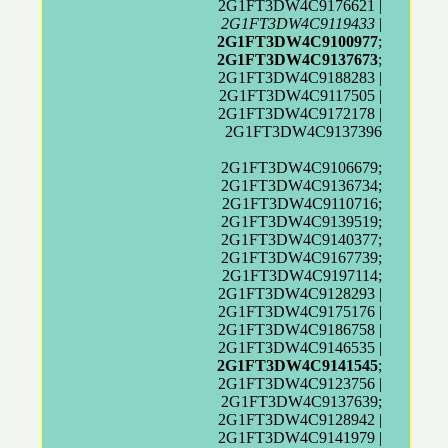
2G1FT3DW4C9176621 |
2G1FT3DW4C9119433
|
2G1FT3DW4C9100977
;
2G1FT3DW4C9137673
;
2G1FT3DW4C9188283 |
2G1FT3DW4C9117505 |
2G1FT3DW4C9172178 |
2G1FT3DW4C9137396
2G1FT3DW4C9106679;
2G1FT3DW4C9136734;
2G1FT3DW4C9110716;
2G1FT3DW4C9139519;
2G1FT3DW4C9140377;
2G1FT3DW4C9167739;
2G1FT3DW4C9197114;
2G1FT3DW4C9128293 |
2G1FT3DW4C9175176 |
2G1FT3DW4C9186758 |
2G1FT3DW4C9146535 |
2G1FT3DW4C9141545
;
2G1FT3DW4C9123756 |
2G1FT3DW4C9137639;
2G1FT3DW4C9128942 |
2G1FT3DW4C9141979 |