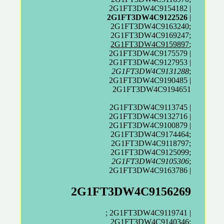
2G1FT3DW4C9154182 |
2G1FT3DW4C9122526
|
2G1FT3DW4C9163240;
2G1FT3DW4C9169247;
2G1FT3DW4C9159897
;
2G1FT3DW4C9175579 |
2G1FT3DW4C9127953 |
2G1FT3DW4C9131288
;
2G1FT3DW4C9190485 |
2G1FT3DW4C9194651
2G1FT3DW4C9113745 |
2G1FT3DW4C9132716 |
2G1FT3DW4C9100879 |
2G1FT3DW4C9174464;
2G1FT3DW4C9118797;
2G1FT3DW4C9125099;
2G1FT3DW4C9105306
;
2G1FT3DW4C9163786 |
2G1FT3DW4C9156269
; 2G1FT3DW4C9119741 |
2G1FT3DW4C9140346;