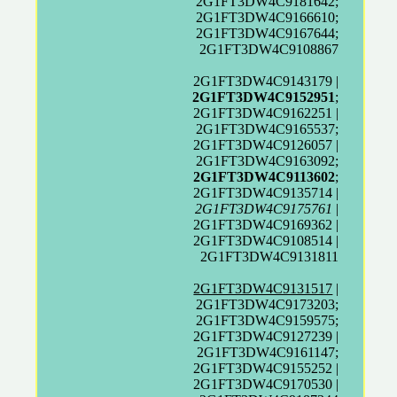
2G1FT3DW4C9181642;
2G1FT3DW4C9166610;
2G1FT3DW4C9167644;
2G1FT3DW4C9108867
2G1FT3DW4C9143179 |
2G1FT3DW4C9152951
;
2G1FT3DW4C9162251 |
2G1FT3DW4C9165537;
2G1FT3DW4C9126057 |
2G1FT3DW4C9163092;
2G1FT3DW4C9113602
;
2G1FT3DW4C9135714 |
2G1FT3DW4C9175761
|
2G1FT3DW4C9169362 |
2G1FT3DW4C9108514 |
2G1FT3DW4C9131811
2G1FT3DW4C9131517
|
2G1FT3DW4C9173203;
2G1FT3DW4C9159575;
2G1FT3DW4C9127239 |
2G1FT3DW4C9161147;
2G1FT3DW4C9155252 |
2G1FT3DW4C9170530 |