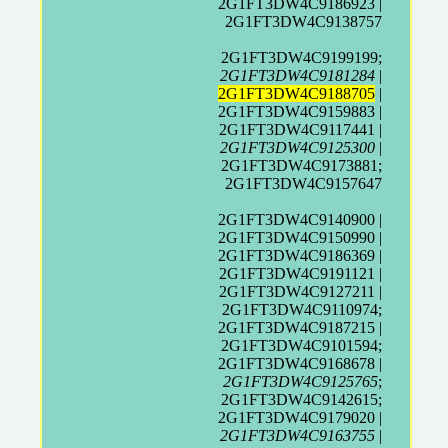
2G1FT3DW4C9186923 |
2G1FT3DW4C9138757
2G1FT3DW4C9199199;
2G1FT3DW4C9181284
|
2G1FT3DW4C9188705
|
2G1FT3DW4C9159883 |
2G1FT3DW4C9117441 |
2G1FT3DW4C9125300
|
2G1FT3DW4C9173881;
2G1FT3DW4C9157647
2G1FT3DW4C9140900 |
2G1FT3DW4C9150990 |
2G1FT3DW4C9186369 |
2G1FT3DW4C9191121 |
2G1FT3DW4C9127211 |
2G1FT3DW4C9110974;
2G1FT3DW4C9187215 |
2G1FT3DW4C9101594;
2G1FT3DW4C9168678 |
2G1FT3DW4C9125765
;
2G1FT3DW4C9142615;
2G1FT3DW4C9179020 |
2G1FT3DW4C9163755
|