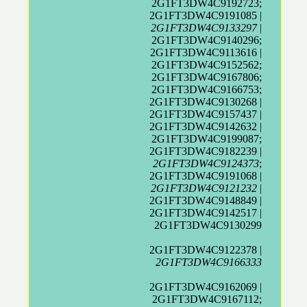
2G1FT3DW4C9192723;
2G1FT3DW4C9191085 |
2G1FT3DW4C9133297
|
2G1FT3DW4C9140296;
2G1FT3DW4C9113616 |
2G1FT3DW4C9152562;
2G1FT3DW4C9167806;
2G1FT3DW4C9166753;
2G1FT3DW4C9130268 |
2G1FT3DW4C9157437 |
2G1FT3DW4C9142632 |
2G1FT3DW4C9199087;
2G1FT3DW4C9182239 |
2G1FT3DW4C9124373
;
2G1FT3DW4C9191068 |
2G1FT3DW4C9121232
|
2G1FT3DW4C9148849 |
2G1FT3DW4C9142517 |
2G1FT3DW4C9130299
2G1FT3DW4C9122378 |
2G1FT3DW4C9166333
2G1FT3DW4C9162069 |
2G1FT3DW4C9167112;