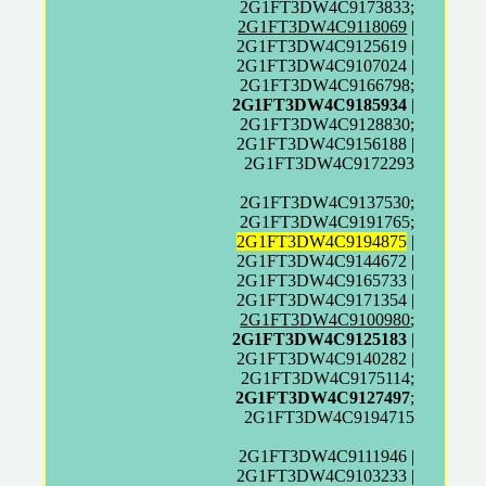
2G1FT3DW4C9173833;
2G1FT3DW4C9118069
|
2G1FT3DW4C9125619 |
2G1FT3DW4C9107024 |
2G1FT3DW4C9166798;
2G1FT3DW4C9185934
|
2G1FT3DW4C9128830;
2G1FT3DW4C9156188 |
2G1FT3DW4C9172293
2G1FT3DW4C9137530;
2G1FT3DW4C9191765;
2G1FT3DW4C9194875
|
2G1FT3DW4C9144672 |
2G1FT3DW4C9165733 |
2G1FT3DW4C9171354 |
2G1FT3DW4C9100980
;
2G1FT3DW4C9125183
|
2G1FT3DW4C9140282 |
2G1FT3DW4C9175114;
2G1FT3DW4C9127497
;
2G1FT3DW4C9194715
2G1FT3DW4C9111946 |
2G1FT3DW4C9103233 |