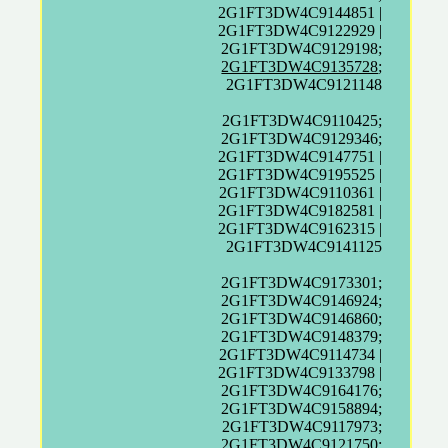
2G1FT3DW4C9144851 |
2G1FT3DW4C9122929 |
2G1FT3DW4C9129198;
2G1FT3DW4C9135728
;
2G1FT3DW4C9121148
2G1FT3DW4C9110425;
2G1FT3DW4C9129346;
2G1FT3DW4C9147751 |
2G1FT3DW4C9195525 |
2G1FT3DW4C9110361 |
2G1FT3DW4C9182581 |
2G1FT3DW4C9162315 |
2G1FT3DW4C9141125
2G1FT3DW4C9173301;
2G1FT3DW4C9146924;
2G1FT3DW4C9146860;
2G1FT3DW4C9148379;
2G1FT3DW4C9114734 |
2G1FT3DW4C9133798 |
2G1FT3DW4C9164176;
2G1FT3DW4C9158894;
2G1FT3DW4C9117973;
2G1FT3DW4C9121750;