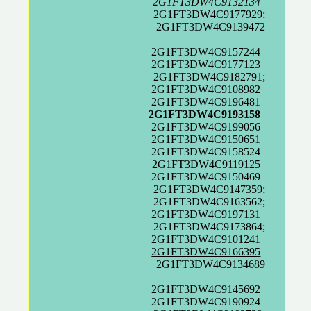
2G1FT3DW4C9132134
|
2G1FT3DW4C9177929;
2G1FT3DW4C9139472
2G1FT3DW4C9157244 |
2G1FT3DW4C9177123 |
2G1FT3DW4C9182791;
2G1FT3DW4C9108982 |
2G1FT3DW4C9196481 |
2G1FT3DW4C9193158
|
2G1FT3DW4C9199056 |
2G1FT3DW4C9150651 |
2G1FT3DW4C9158524 |
2G1FT3DW4C9119125 |
2G1FT3DW4C9150469 |
2G1FT3DW4C9147359;
2G1FT3DW4C9163562;
2G1FT3DW4C9197131 |
2G1FT3DW4C9173864;
2G1FT3DW4C9101241 |
2G1FT3DW4C9166395
|
2G1FT3DW4C9134689
2G1FT3DW4C9145692
|
2G1FT3DW4C9190924 |