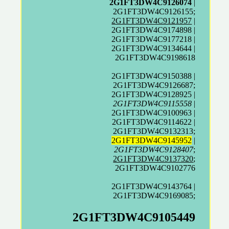
2G1FT3DW4C9126074
|
2G1FT3DW4C9126155;
2G1FT3DW4C9121957
|
2G1FT3DW4C9174898 |
2G1FT3DW4C9177218 |
2G1FT3DW4C9134644 |
2G1FT3DW4C9198618
2G1FT3DW4C9150388 |
2G1FT3DW4C9126687;
2G1FT3DW4C9128925 |
2G1FT3DW4C9115558
|
2G1FT3DW4C9100963 |
2G1FT3DW4C9114622 |
2G1FT3DW4C9132313;
2G1FT3DW4C9145952
|
2G1FT3DW4C9128407
;
2G1FT3DW4C9137320
;
2G1FT3DW4C9102776
2G1FT3DW4C9143764 |
2G1FT3DW4C9169085;
2G1FT3DW4C9105449