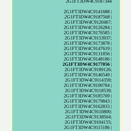
2G1FT3DW4C9187344
2G1FT3DW4C9141688 |
2G1FT3DW4C9187568
|
2G1FT3DW4C9120467;
2G1FT3DW4C9126284 |
2G1FT3DW4C9176585 |
2G1FT3DW4C9153937;
2G1FT3DW4C9173878 |
2G1FT3DW4C9147619 |
2G1FT3DW4C9131856 |
2G1FT3DW4C9148186 |
2G1FT3DW4C9177056
|
2G1FT3DW4C9189126;
2G1FT3DW4C9146549 |
2G1FT3DW4C9114359;
2G1FT3DW4C9100784 |
2G1FT3DW4C9118539;
2G1FT3DW4C9185769 |
2G1FT3DW4C9179843 |
2G1FT3DW4C9162833 |
2G1FT3DW4C9110800;
2G1FT3DW4C9138564
;
2G1FT3DW4C9104155;
2G1FT3DW4C9115186 |