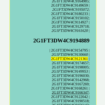
2G1FT3DW4C9164985;
2G1FT3DW4C9149659 |
2G1FT3DW4C9195072
;
2G1FT3DW4C9180233 |
2G1FT3DW4C9150102;
2G1FT3DW4C9114927 |
2G1FT3DW4C9129718;
2G1FT3DW4C9161620
|
2G1FT3DW4C9194889
| 2G1FT3DW4C9154795 |
2G1FT3DW4C9130660
|
2G1FT3DW4C9121361
|
2G1FT3DW4C9174657;
2G1FT3DW4C9198005;
2G1FT3DW4C9149953
|
2G1FT3DW4C9196030;
2G1FT3DW4C9142968;
2G1FT3DW4C9167269;
2G1FT3DW4C9168261 |
2G1FT3DW4C9166347
;
2G1FT3DW4C9122042 |
2G1FT3DW4C9190518;