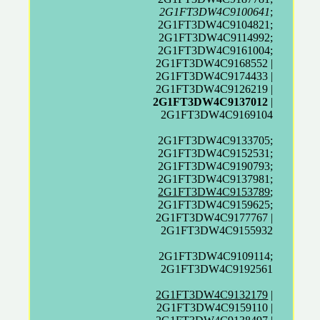
2G1FT3DW4C9100641
;
2G1FT3DW4C9104821;
2G1FT3DW4C9114992;
2G1FT3DW4C9161004;
2G1FT3DW4C9168552 |
2G1FT3DW4C9174433 |
2G1FT3DW4C9126219 |
2G1FT3DW4C9137012
|
2G1FT3DW4C9169104
2G1FT3DW4C9133705;
2G1FT3DW4C9152531;
2G1FT3DW4C9190793;
2G1FT3DW4C9137981;
2G1FT3DW4C9153789
;
2G1FT3DW4C9159625;
2G1FT3DW4C9177767 |
2G1FT3DW4C9155932
2G1FT3DW4C9109114;
2G1FT3DW4C9192561
2G1FT3DW4C9132179
|
2G1FT3DW4C9159110 |