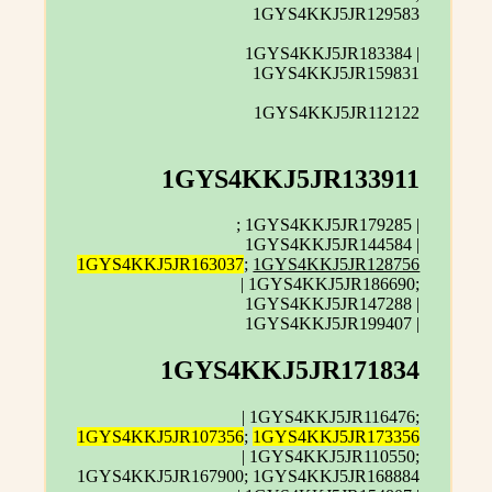
1GYS4KKJ5JR129583
1GYS4KKJ5JR183384 |
1GYS4KKJ5JR159831
1GYS4KKJ5JR112122
1GYS4KKJ5JR133911
; 1GYS4KKJ5JR179285 |
1GYS4KKJ5JR144584 |
1GYS4KKJ5JR163037
;
1GYS4KKJ5JR128756
| 1GYS4KKJ5JR186690;
1GYS4KKJ5JR147288 |
1GYS4KKJ5JR199407 |
1GYS4KKJ5JR171834
| 1GYS4KKJ5JR116476;
1GYS4KKJ5JR107356
;
1GYS4KKJ5JR173356
| 1GYS4KKJ5JR110550;
1GYS4KKJ5JR167900; 1GYS4KKJ5JR168884