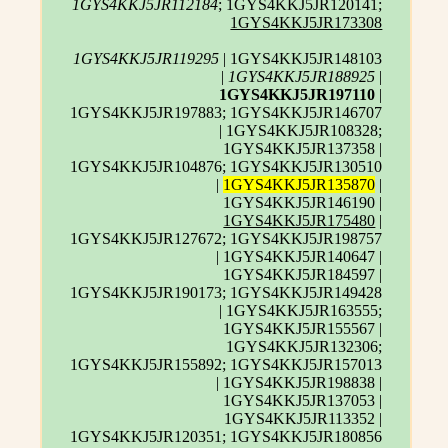
1GYS4KKJ5JR112184
; 1GYS4KKJ5JR120141;
1GYS4KKJ5JR173308
1GYS4KKJ5JR119295
| 1GYS4KKJ5JR148103
|
1GYS4KKJ5JR188925
|
1GYS4KKJ5JR197110
|
1GYS4KKJ5JR197883; 1GYS4KKJ5JR146707
| 1GYS4KKJ5JR108328;
1GYS4KKJ5JR137358 |
1GYS4KKJ5JR104876; 1GYS4KKJ5JR130510
|
1GYS4KKJ5JR135870
|
1GYS4KKJ5JR146190 |
1GYS4KKJ5JR175480
|
1GYS4KKJ5JR127672; 1GYS4KKJ5JR198757
| 1GYS4KKJ5JR140647 |
1GYS4KKJ5JR184597 |
1GYS4KKJ5JR190173; 1GYS4KKJ5JR149428
| 1GYS4KKJ5JR163555;
1GYS4KKJ5JR155567 |
1GYS4KKJ5JR132306;
1GYS4KKJ5JR155892; 1GYS4KKJ5JR157013
| 1GYS4KKJ5JR198838 |
1GYS4KKJ5JR137053 |
1GYS4KKJ5JR113352 |
1GYS4KKJ5JR120351; 1GYS4KKJ5JR180856