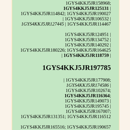
1GYS4KKJ5JR158968;
1GYS4KKJ5JR125131
|
1GYS4KKJ5JR114842; 1GYS4KKJ5JR190027
| 1GYS4KKJ5JR106532 |
1GYS4KKJ5JR127445
| 1GYS4KKJ5JR114467
1GYS4KKJ5JR124951 |
1GYS4KKJ5JR134752 |
1GYS4KKJ5JR140292 |
1GYS4KKJ5JR180226; 1GYS4KKJ5JR164625
|
1GYS4KKJ5JR118759
|
1GYS4KKJ5JR197785
| 1GYS4KKJ5JR177908;
1GYS4KKJ5JR174586
|
1GYS4KKJ5JR102674;
1GYS4KKJ5JR116364
;
1GYS4KKJ5JR149073 |
1GYS4KKJ5JR195745 |
1GYS4KKJ5JR167007;
1GYS4KKJ5JR131351; 1GYS4KKJ5JR116512
1GYS4KKJ5JR165516; 1GYS4KKJ5JR190657