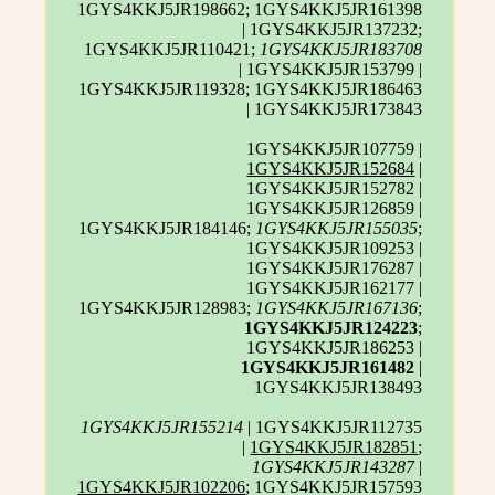
1GYS4KKJ5JR198662; 1GYS4KKJ5JR161398
| 1GYS4KKJ5JR137232;
1GYS4KKJ5JR110421;
1GYS4KKJ5JR183708
| 1GYS4KKJ5JR153799 |
1GYS4KKJ5JR119328; 1GYS4KKJ5JR186463
| 1GYS4KKJ5JR173843
1GYS4KKJ5JR107759 |
1GYS4KKJ5JR152684
|
1GYS4KKJ5JR152782 |
1GYS4KKJ5JR126859 |
1GYS4KKJ5JR184146;
1GYS4KKJ5JR155035
;
1GYS4KKJ5JR109253 |
1GYS4KKJ5JR176287 |
1GYS4KKJ5JR162177 |
1GYS4KKJ5JR128983;
1GYS4KKJ5JR167136
;
1GYS4KKJ5JR124223
;
1GYS4KKJ5JR186253 |
1GYS4KKJ5JR161482
|
1GYS4KKJ5JR138493
1GYS4KKJ5JR155214
| 1GYS4KKJ5JR112735
|
1GYS4KKJ5JR182851
;
1GYS4KKJ5JR143287
|
1GYS4KKJ5JR102206
; 1GYS4KKJ5JR157593