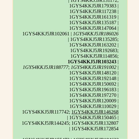
| 1GYS4KKJ5JR131172;
1GYS4KKJ5JR179383 |
1GYS4KKJ5JR117238 |
1GYS4KKJ5JR161319 |
1GYS4KKJ5JR135187 |
1GYS4KKJ5JR147064 |
1GYS4KKJ5JR102061 |
1GYS4KKJ5JR186026
| 1GYS4KKJ5JR135285;
1GYS4KKJ5JR163202 |
1GYS4KKJ5JR192683;
1GYS4KKJ5JR114856;
1GYS4KKJ5JR103243
|
1GYS4KKJ5JR188777
;
1GYS4KKJ5JR191002
|
1GYS4KKJ5JR148120 |
1GYS4KKJ5JR192148 |
1GYS4KKJ5JR150692 |
1GYS4KKJ5JR196183 |
1GYS4KKJ5JR197270 |
1GYS4KKJ5JR120009 |
1GYS4KKJ5JR110029 |
1GYS4KKJ5JR117742;
1GYS4KKJ5JR146268
| 1GYS4KKJ5JR150465 |
1GYS4KKJ5JR144245; 1GYS4KKJ5JR132807
| 1GYS4KKJ5JR172854