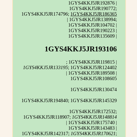
1GYS4KKJ5JR192876 |
1GYS4KKJ5JR190772;
1GYS4KKJ5JR174796;
1GYS4KKJ5JR186365
| 1GYS4KKJ5JR138994;
1GYS4KKJ5JR104702 |
1GYS4KKJ5JR190223 |
1GYS4KKJ5JR135609 |
1GYS4KKJ5JR193106
; 1GYS4KKJ5JR119815 |
1GYS4KKJ5JR133195
; 1GYS4KKJ5JR124402
| 1GYS4KKJ5JR189508 |
1GYS4KKJ5JR108605
1GYS4KKJ5JR130474
1GYS4KKJ5JR194840; 1GYS4KKJ5JR145329
1GYS4KKJ5JR172532;
1GYS4KKJ5JR118907;
1GYS4KKJ5JR148814
| 1GYS4KKJ5JR175740 |
1GYS4KKJ5JR143483 |
1GYS4KKJ5JR142317;
1GYS4KKJ5JR170621
;