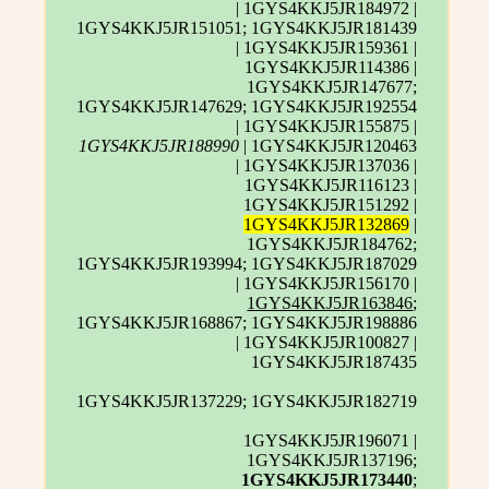
| 1GYS4KKJ5JR184972 |
1GYS4KKJ5JR151051; 1GYS4KKJ5JR181439
| 1GYS4KKJ5JR159361 |
1GYS4KKJ5JR114386 |
1GYS4KKJ5JR147677;
1GYS4KKJ5JR147629; 1GYS4KKJ5JR192554
| 1GYS4KKJ5JR155875 |
1GYS4KKJ5JR188990
| 1GYS4KKJ5JR120463
| 1GYS4KKJ5JR137036 |
1GYS4KKJ5JR116123 |
1GYS4KKJ5JR151292 |
1GYS4KKJ5JR132869
|
1GYS4KKJ5JR184762;
1GYS4KKJ5JR193994; 1GYS4KKJ5JR187029
| 1GYS4KKJ5JR156170 |
1GYS4KKJ5JR163846
;
1GYS4KKJ5JR168867; 1GYS4KKJ5JR198886
| 1GYS4KKJ5JR100827 |
1GYS4KKJ5JR187435
1GYS4KKJ5JR137229; 1GYS4KKJ5JR182719
1GYS4KKJ5JR196071 |
1GYS4KKJ5JR137196;
1GYS4KKJ5JR173440
;