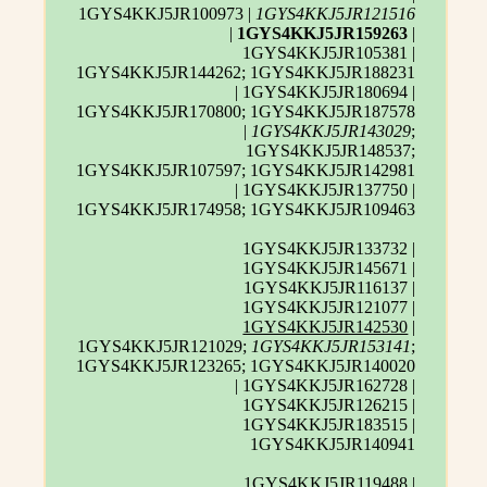
1GYS4KKJ5JR100973 |
1GYS4KKJ5JR121516
|
1GYS4KKJ5JR159263
|
1GYS4KKJ5JR105381 |
1GYS4KKJ5JR144262; 1GYS4KKJ5JR188231
| 1GYS4KKJ5JR180694 |
1GYS4KKJ5JR170800; 1GYS4KKJ5JR187578
|
1GYS4KKJ5JR143029
;
1GYS4KKJ5JR148537;
1GYS4KKJ5JR107597; 1GYS4KKJ5JR142981
| 1GYS4KKJ5JR137750 |
1GYS4KKJ5JR174958; 1GYS4KKJ5JR109463
1GYS4KKJ5JR133732 |
1GYS4KKJ5JR145671 |
1GYS4KKJ5JR116137 |
1GYS4KKJ5JR121077 |
1GYS4KKJ5JR142530
|
1GYS4KKJ5JR121029;
1GYS4KKJ5JR153141
;
1GYS4KKJ5JR123265; 1GYS4KKJ5JR140020
| 1GYS4KKJ5JR162728 |
1GYS4KKJ5JR126215 |
1GYS4KKJ5JR183515 |
1GYS4KKJ5JR140941
1GYS4KKJ5JR119488 |