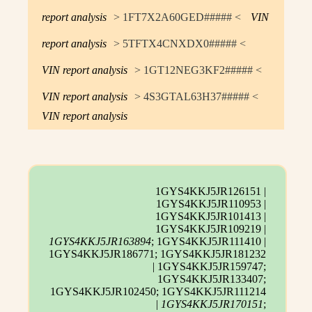
report analysis
> 1FT7X2A60GED##### <
VIN
report analysis
> 5TFTX4CNXDX0##### <
VIN report analysis
> 1GT12NEG3KF2##### <
VIN report analysis
> 4S3GTAL63H37##### <
VIN report analysis
1GYS4KKJ5JR126151 |
1GYS4KKJ5JR110953 |
1GYS4KKJ5JR101413 |
1GYS4KKJ5JR109219 |
1GYS4KKJ5JR163894
; 1GYS4KKJ5JR111410 |
1GYS4KKJ5JR186771; 1GYS4KKJ5JR181232
| 1GYS4KKJ5JR159747;
1GYS4KKJ5JR133407;
1GYS4KKJ5JR102450; 1GYS4KKJ5JR111214
|
1GYS4KKJ5JR170151
;