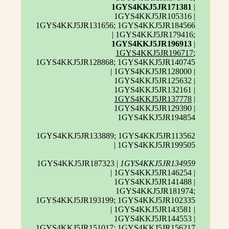
1GYS4KKJ5JR171381
|
1GYS4KKJ5JR105316 |
1GYS4KKJ5JR131656; 1GYS4KKJ5JR184566
| 1GYS4KKJ5JR179416;
1GYS4KKJ5JR196913
|
1GYS4KKJ5JR196717
;
1GYS4KKJ5JR128868; 1GYS4KKJ5JR140745
| 1GYS4KKJ5JR128000 |
1GYS4KKJ5JR125632 |
1GYS4KKJ5JR132161 |
1GYS4KKJ5JR137778
|
1GYS4KKJ5JR129390 |
1GYS4KKJ5JR194854
1GYS4KKJ5JR133889; 1GYS4KKJ5JR113562
| 1GYS4KKJ5JR199505
1GYS4KKJ5JR187323 |
1GYS4KKJ5JR134959
| 1GYS4KKJ5JR146254 |
1GYS4KKJ5JR141488 |
1GYS4KKJ5JR181974;
1GYS4KKJ5JR193199; 1GYS4KKJ5JR102335
| 1GYS4KKJ5JR143581 |
1GYS4KKJ5JR144553 |
1GYS4KKJ5JR151017; 1GYS4KKJ5JR156217