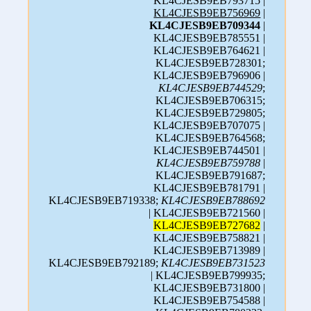
KL4CJESB9EB793715 |
KL4CJESB9EB756969
|
KL4CJESB9EB709344
|
KL4CJESB9EB785551 |
KL4CJESB9EB764621 |
KL4CJESB9EB728301;
KL4CJESB9EB796906 |
KL4CJESB9EB744529
;
KL4CJESB9EB706315;
KL4CJESB9EB729805;
KL4CJESB9EB707075 |
KL4CJESB9EB764568;
KL4CJESB9EB744501 |
KL4CJESB9EB759788
|
KL4CJESB9EB791687;
KL4CJESB9EB781791 |
KL4CJESB9EB719338;
KL4CJESB9EB788692
| KL4CJESB9EB721560 |
KL4CJESB9EB727682
|
KL4CJESB9EB758821 |
KL4CJESB9EB713989 |
KL4CJESB9EB792189;
KL4CJESB9EB731523
| KL4CJESB9EB799935;
KL4CJESB9EB731800 |
KL4CJESB9EB754588 |