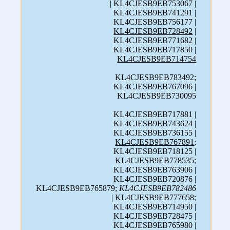
| KL4CJESB9EB753067 |
KL4CJESB9EB741291 |
KL4CJESB9EB756177 |
KL4CJESB9EB728492
|
KL4CJESB9EB771682 |
KL4CJESB9EB717850 |
KL4CJESB9EB714754
KL4CJESB9EB783492;
KL4CJESB9EB767096 |
KL4CJESB9EB730095
KL4CJESB9EB717881 |
KL4CJESB9EB743624 |
KL4CJESB9EB736155 |
KL4CJESB9EB767891
;
KL4CJESB9EB718125 |
KL4CJESB9EB778535;
KL4CJESB9EB763906 |
KL4CJESB9EB720876 |
KL4CJESB9EB765879;
KL4CJESB9EB782486
| KL4CJESB9EB777658;
KL4CJESB9EB714950 |
KL4CJESB9EB728475 |
KL4CJESB9EB765980 |