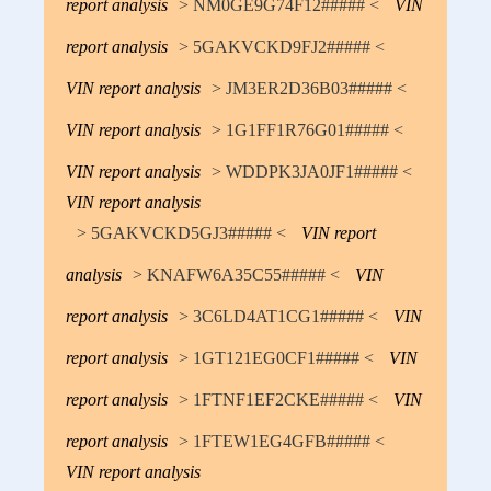
report analysis
> NM0GE9G74F12##### <
VIN
report analysis
> 5GAKVCKD9FJ2##### <
VIN report analysis
> JM3ER2D36B03##### <
VIN report analysis
> 1G1FF1R76G01##### <
VIN report analysis
> WDDPK3JA0JF1##### <
VIN report analysis
> 5GAKVCKD5GJ3##### <
VIN report
analysis
> KNAFW6A35C55##### <
VIN
report analysis
> 3C6LD4AT1CG1##### <
VIN
report analysis
> 1GT121EG0CF1##### <
VIN
report analysis
> 1FTNF1EF2CKE##### <
VIN
report analysis
> 1FTEW1EG4GFB##### <
VIN report analysis