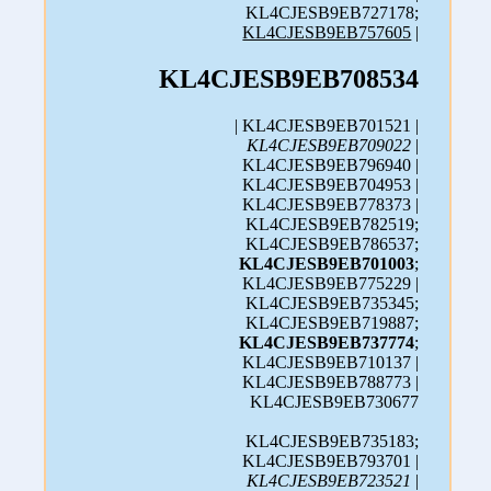
KL4CJESB9EB727178;
KL4CJESB9EB757605
|
KL4CJESB9EB708534
| KL4CJESB9EB701521 |
KL4CJESB9EB709022
|
KL4CJESB9EB796940 |
KL4CJESB9EB704953 |
KL4CJESB9EB778373 |
KL4CJESB9EB782519;
KL4CJESB9EB786537;
KL4CJESB9EB701003
;
KL4CJESB9EB775229 |
KL4CJESB9EB735345;
KL4CJESB9EB719887;
KL4CJESB9EB737774
;
KL4CJESB9EB710137 |
KL4CJESB9EB788773 |
KL4CJESB9EB730677
KL4CJESB9EB735183;
KL4CJESB9EB793701 |
KL4CJESB9EB723521
|