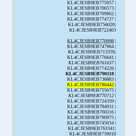
KL4CJESB9EB775957 |
KL4CJESB9EB706573 |
KL4CJESB9EB709862 |
KL4CJESB9EB774727 |
KL4CJESB9EB756020;
KL4CJESB9EB722403
KL4CJESB9EB770998
|
KL4CJESB9EB747964 |
KL4CJESB9EB713359;
KL4CJESB9EB776641 |
KL4CJESB9EB761637
|
KL4CJESB9EB774226 |
KL4CJESB9EB790118
|
KL4CJESB9EB736883 |
KL4CJESB9EB786442
|
KL4CJESB9EB755675 |
KL4CJESB9EB770712
|
KL4CJESB9EB724359 |
KL4CJESB9EB794931 |
KL4CJESB9EB760116 |
KL4CJESB9EB790975 |
KL4CJESB9EB745034 |
KL4CJESB9EB763341;
KL4CJESB9EB739010