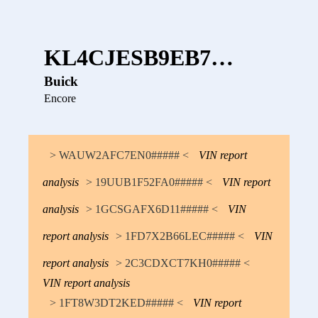
KL4CJESB9EB7…
Buick
Encore
> WAUW2AFC7EN0##### <
VIN report
analysis
> 19UUB1F52FA0##### <
VIN report
analysis
> 1GCSGAFX6D11##### <
VIN
report analysis
> 1FD7X2B66LEC##### <
VIN
report analysis
> 2C3CDXCT7KH0##### <
VIN report analysis
> 1FT8W3DT2KED##### <
VIN report