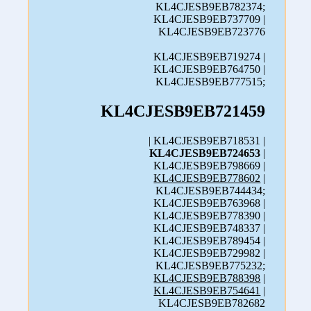
KL4CJESB9EB782374;
KL4CJESB9EB737709 |
KL4CJESB9EB723776
KL4CJESB9EB719274 |
KL4CJESB9EB764750 |
KL4CJESB9EB777515;
KL4CJESB9EB721459
| KL4CJESB9EB718531 |
KL4CJESB9EB724653
|
KL4CJESB9EB798669 |
KL4CJESB9EB778602
|
KL4CJESB9EB744434;
KL4CJESB9EB763968 |
KL4CJESB9EB778390 |
KL4CJESB9EB748337 |
KL4CJESB9EB789454 |
KL4CJESB9EB729982 |
KL4CJESB9EB775232;
KL4CJESB9EB788398
|
KL4CJESB9EB754641
|
KL4CJESB9EB782682