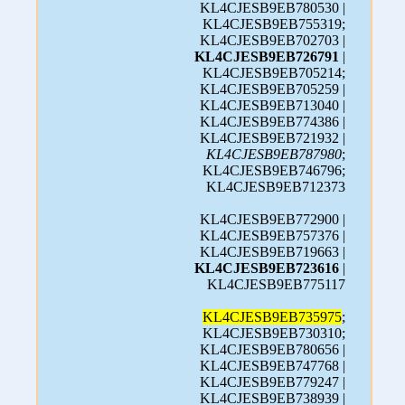
KL4CJESB9EB780530 |
KL4CJESB9EB755319;
KL4CJESB9EB702703 |
KL4CJESB9EB726791
|
KL4CJESB9EB705214;
KL4CJESB9EB705259 |
KL4CJESB9EB713040 |
KL4CJESB9EB774386 |
KL4CJESB9EB721932 |
KL4CJESB9EB787980
;
KL4CJESB9EB746796;
KL4CJESB9EB712373
KL4CJESB9EB772900 |
KL4CJESB9EB757376 |
KL4CJESB9EB719663 |
KL4CJESB9EB723616
|
KL4CJESB9EB775117
KL4CJESB9EB735975
;
KL4CJESB9EB730310;
KL4CJESB9EB780656 |
KL4CJESB9EB747768 |
KL4CJESB9EB779247 |
KL4CJESB9EB738939 |