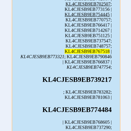
KL4CJESB9EB702507
;
KL4CJESB9EB773156 |
KL4CJESB9EB754445
|
KL4CJESB9EB770757;
KL4CJESB9EB766417 |
KL4CJESB9EB714267 |
KL4CJESB9EB751125 |
KL4CJESB9EB737547;
KL4CJESB9EB748757;
KL4CJESB9EB767518
|
KL4CJESB9EB773321
; KL4CJESB9EB790846
| KL4CJESB9EB766837 |
KL4CJESB9EB747754
;
KL4CJESB9EB739217
; KL4CJESB9EB783282;
KL4CJESB9EB781063 |
KL4CJESB9EB774484
| KL4CJESB9EB768605 |
KL4CJESB9EB737290;