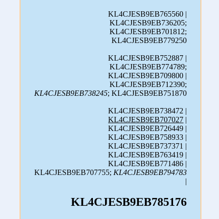
KL4CJESB9EB765560 |
KL4CJESB9EB736205;
KL4CJESB9EB701812;
KL4CJESB9EB779250
KL4CJESB9EB752887 |
KL4CJESB9EB774789;
KL4CJESB9EB709800 |
KL4CJESB9EB712390;
KL4CJESB9EB738245
; KL4CJESB9EB751870
KL4CJESB9EB738472 |
KL4CJESB9EB707027
|
KL4CJESB9EB726449 |
KL4CJESB9EB758933 |
KL4CJESB9EB737371 |
KL4CJESB9EB763419 |
KL4CJESB9EB771486 |
KL4CJESB9EB707755;
KL4CJESB9EB794783
|
KL4CJESB9EB785176