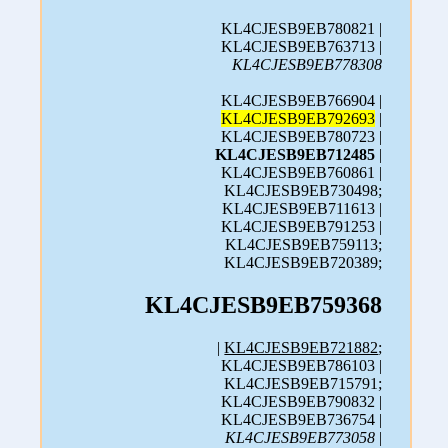
KL4CJESB9EB780821 |
KL4CJESB9EB763713 |
KL4CJESB9EB778308
KL4CJESB9EB766904 |
KL4CJESB9EB792693
|
KL4CJESB9EB780723 |
KL4CJESB9EB712485
|
KL4CJESB9EB760861 |
KL4CJESB9EB730498;
KL4CJESB9EB711613 |
KL4CJESB9EB791253 |
KL4CJESB9EB759113;
KL4CJESB9EB720389;
KL4CJESB9EB759368
|
KL4CJESB9EB721882
;
KL4CJESB9EB786103 |
KL4CJESB9EB715791;
KL4CJESB9EB790832 |
KL4CJESB9EB736754 |
KL4CJESB9EB773058
|