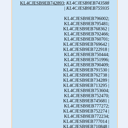
KL4CJESB9EB742893
;
KL4CJESB9EB743588
|
KL4CJESB9EB755935
KL4CJESB9EB796002;
KL4CJESB9EB795481;
KL4CJESB9EB768362 |
KL4CJESB9EB792466;
KL4CJESB9EB760701;
KL4CJESB9EB769642 |
KL4CJESB9EB722918 |
KL4CJESB9EB750444;
KL4CJESB9EB751996;
KL4CJESB9EB790409;
KL4CJESB9EB791530 |
KL4CJESB9EB762738 |
KL4CJESB9EB734289 |
KL4CJESB9EB713295 |
KL4CJESB9EB753604;
KL4CJESB9EB752470;
KL4CJESB9EB745681 |
KL4CJESB9EB777272;
KL4CJESB9EB752274 |
KL4CJESB9EB772234;
KL4CJESB9EB777014 |
KL4CJESB9EB710848 |