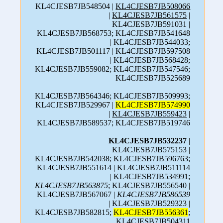
KL4CJESB7JB548504 |
KL4CJESB7JB508066
|
KL4CJESB7JB561575
|
KL4CJESB7JB591031 |
KL4CJESB7JB568753; KL4CJESB7JB541648
| KL4CJESB7JB544033;
KL4CJESB7JB501117 | KL4CJESB7JB597508
| KL4CJESB7JB568428;
KL4CJESB7JB559082; KL4CJESB7JB547546;
KL4CJESB7JB525689
KL4CJESB7JB564346; KL4CJESB7JB509993;
KL4CJESB7JB529967 |
KL4CJESB7JB574990
|
KL4CJESB7JB559423
|
KL4CJESB7JB589537; KL4CJESB7JB519746
KL4CJESB7JB532237
|
KL4CJESB7JB575153 |
KL4CJESB7JB542038; KL4CJESB7JB596763;
KL4CJESB7JB551614 | KL4CJESB7JB511114
| KL4CJESB7JB534991;
KL4CJESB7JB563875
; KL4CJESB7JB556540 |
KL4CJESB7JB567067 |
KL4CJESB7JB586539
| KL4CJESB7JB529323 |
KL4CJESB7JB582815;
KL4CJESB7JB556361
;
KL4CJESB7JB504311