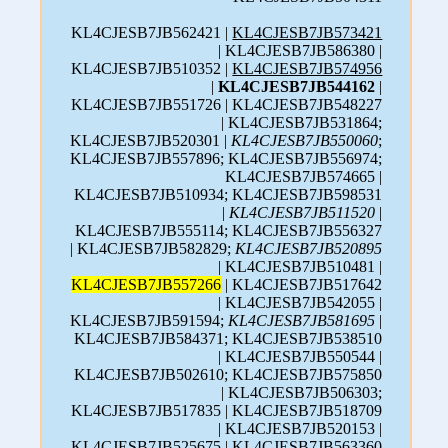
KL4CJESB7JB562421 |
KL4CJESB7JB573421
| KL4CJESB7JB586380 |
KL4CJESB7JB510352 |
KL4CJESB7JB574956
|
KL4CJESB7JB544162
|
KL4CJESB7JB551726 | KL4CJESB7JB548227
| KL4CJESB7JB531864;
KL4CJESB7JB520301 |
KL4CJESB7JB550060
;
KL4CJESB7JB557896; KL4CJESB7JB556974;
KL4CJESB7JB574665 |
KL4CJESB7JB510934; KL4CJESB7JB598531
|
KL4CJESB7JB511520
|
KL4CJESB7JB555114; KL4CJESB7JB556327
| KL4CJESB7JB582829;
KL4CJESB7JB520895
| KL4CJESB7JB510481 |
KL4CJESB7JB557266
| KL4CJESB7JB517642
| KL4CJESB7JB542055 |
KL4CJESB7JB591594;
KL4CJESB7JB581695
|
KL4CJESB7JB584371; KL4CJESB7JB538510
| KL4CJESB7JB550544 |
KL4CJESB7JB502610; KL4CJESB7JB575850
| KL4CJESB7JB506303;
KL4CJESB7JB517835 | KL4CJESB7JB518709
| KL4CJESB7JB520153 |
KL4CJESB7JB525675 | KL4CJESB7JB563360