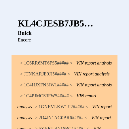
KL4CJESB7JB5…
Buick
Encore
> 1C6RR6MT6FS5##### <
VIN report analysis
> JTNKARJE9JJ5##### <
VIN report analysis
> 1C4HJXFN3JW1##### <
VIN report analysis
> 1C4PJMCS3FW5##### <
VIN report
analysis
> 1GNEVLKW1JJ2##### <
VIN report
analysis
> 2D4JN1AG0BR6##### <
VIN report
analysis
> 5XYKU4A16BG1##### <
VIN