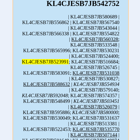
KL4CJESB7JB542752
| KL4CJESB7JB580689 |
KL4CJESB7JB556862 | KL4CJESB7JB567540
| KL4CJESB7JB543044 |
KL4CJESB7JB566338 | KL4CJESB7JB554822
|
KL4CJESB7JB560328
;
KL4CJESB7JB533548 |
KL4CJESB7JB565996; KL4CJESB7JB530231
| KL4CJESB7JB524400;
KL4CJESB7JB523991
; KL4CJESB7JB516684;
KL4CJESB7JB526745 |
KL4CJESB7JB583091;
KL4CJESB7JB531038
| KL4CJESB7JB530827;
KL4CJESB7JB588632
|
KL4CJESB7JB554934
| KL4CJESB7JB579140;
KL4CJESB7JB592048
; KL4CJESB7JB574357 |
KL4CJESB7JB548499 |
KL4CJESB7JB503451
|
KL4CJESB7JB526079
|
KL4CJESB7JB595886;
KL4CJESB7JB580000
;
KL4CJESB7JB530049; KL4CJESB7JB531637
| KL4CJESB7JB513381 |
KL4CJESB7JB522453;
KL4CJESB7JB535770
|
KL4CJESB7JB507144
|