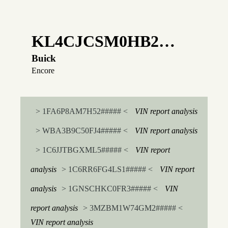
KL4CJCSM0HB2…
Buick
Encore
> 1FA6P8AM7H52##### <
VIN report analysis
> WBA3B9C50FJ4##### <
VIN report analysis
> 1C6JJTBGXML5##### <
VIN report
analysis
> 1C6RR6FG4LS1##### <
VIN report
analysis
> 1GNSCHKC0FR3##### <
VIN
report analysis
> 3MZBM1W74GM2##### <
VIN report analysis