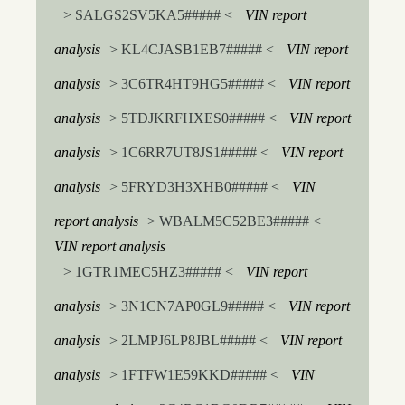
> SALGS2SV5KA5##### <
VIN report
analysis
> KL4CJASB1EB7##### <
VIN report
analysis
> 3C6TR4HT9HG5##### <
VIN report
analysis
> 5TDJKRFHXES0##### <
VIN report
analysis
> 1C6RR7UT8JS1##### <
VIN report
analysis
> 5FRYD3H3XHB0##### <
VIN
report analysis
> WBALM5C52BE3##### <
VIN report analysis
> 1GTR1MEC5HZ3##### <
VIN report
analysis
> 3N1CN7AP0GL9##### <
VIN report
analysis
> 2LMPJ6LP8JBL##### <
VIN report
analysis
> 1FTFW1E59KKD##### <
VIN