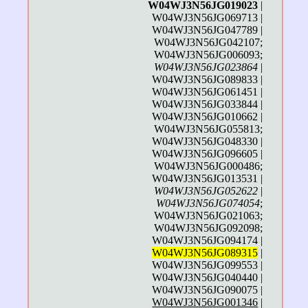
W04WJ3N56JG019023
|
W04WJ3N56JG069713 |
W04WJ3N56JG047789 |
W04WJ3N56JG042107;
W04WJ3N56JG006093;
W04WJ3N56JG023864
|
W04WJ3N56JG089833 |
W04WJ3N56JG061451 |
W04WJ3N56JG033844 |
W04WJ3N56JG010662 |
W04WJ3N56JG055813;
W04WJ3N56JG048330 |
W04WJ3N56JG096605 |
W04WJ3N56JG000486;
W04WJ3N56JG013531 |
W04WJ3N56JG052622
|
W04WJ3N56JG074054
;
W04WJ3N56JG021063;
W04WJ3N56JG092098;
W04WJ3N56JG094174 |
W04WJ3N56JG089315
|
W04WJ3N56JG099553 |
W04WJ3N56JG040440 |
W04WJ3N56JG090075 |
W04WJ3N56JG001346
|