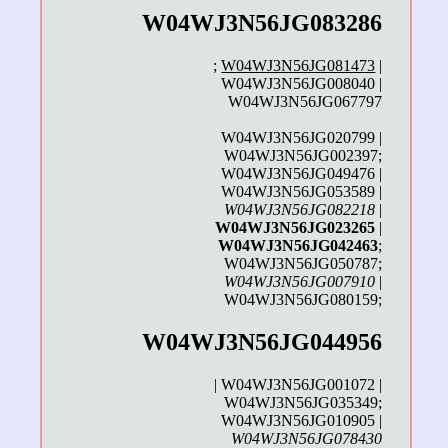
W04WJ3N56JG083286
;
W04WJ3N56JG081473
|
W04WJ3N56JG008040 |
W04WJ3N56JG067797
W04WJ3N56JG020799 |
W04WJ3N56JG002397;
W04WJ3N56JG049476 |
W04WJ3N56JG053589 |
W04WJ3N56JG082218
|
W04WJ3N56JG023265
|
W04WJ3N56JG042463
;
W04WJ3N56JG050787;
W04WJ3N56JG007910
|
W04WJ3N56JG080159;
W04WJ3N56JG044956
| W04WJ3N56JG001072 |
W04WJ3N56JG035349;
W04WJ3N56JG010905 |
W04WJ3N56JG078430