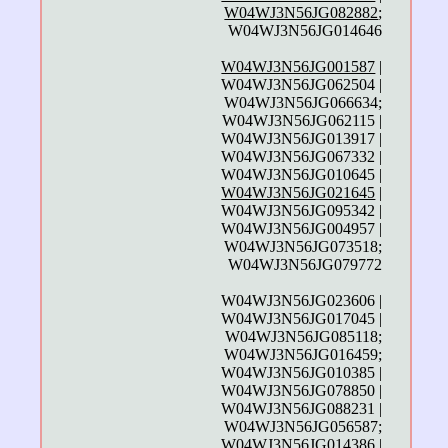
W04WJ3N56JG082882
;
W04WJ3N56JG014646
W04WJ3N56JG001587
|
W04WJ3N56JG062504 |
W04WJ3N56JG066634;
W04WJ3N56JG062115 |
W04WJ3N56JG013917 |
W04WJ3N56JG067332 |
W04WJ3N56JG010645 |
W04WJ3N56JG021645
|
W04WJ3N56JG095342 |
W04WJ3N56JG004957 |
W04WJ3N56JG073518;
W04WJ3N56JG079772
W04WJ3N56JG023606 |
W04WJ3N56JG017045 |
W04WJ3N56JG085118;
W04WJ3N56JG016459;
W04WJ3N56JG010385 |
W04WJ3N56JG078850 |
W04WJ3N56JG088231 |
W04WJ3N56JG056587;
W04WJ3N56JG014386 |