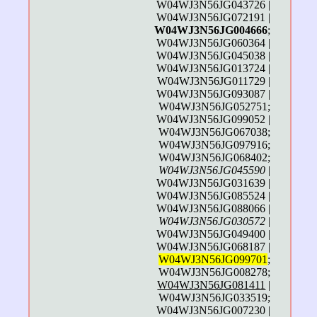
W04WJ3N56JG043726 |
W04WJ3N56JG072191 |
W04WJ3N56JG004666
;
W04WJ3N56JG060364 |
W04WJ3N56JG045038 |
W04WJ3N56JG013724 |
W04WJ3N56JG011729 |
W04WJ3N56JG093087 |
W04WJ3N56JG052751;
W04WJ3N56JG099052 |
W04WJ3N56JG067038;
W04WJ3N56JG097916;
W04WJ3N56JG068402;
W04WJ3N56JG045590
|
W04WJ3N56JG031639 |
W04WJ3N56JG085524 |
W04WJ3N56JG088066 |
W04WJ3N56JG030572
|
W04WJ3N56JG049400 |
W04WJ3N56JG068187 |
W04WJ3N56JG099701
;
W04WJ3N56JG008278;
W04WJ3N56JG081411
|
W04WJ3N56JG033519;
W04WJ3N56JG007230 |