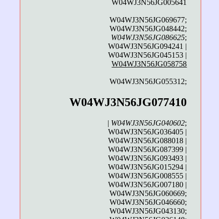
W04WJ3N56JG005641
W04WJ3N56JG069677;
W04WJ3N56JG048442;
W04WJ3N56JG086625
;
W04WJ3N56JG094241 |
W04WJ3N56JG045153 |
W04WJ3N56JG058758
W04WJ3N56JG055312;
W04WJ3N56JG077410
|
W04WJ3N56JG040602
;
W04WJ3N56JG036405 |
W04WJ3N56JG088018 |
W04WJ3N56JG087399 |
W04WJ3N56JG093493 |
W04WJ3N56JG015294 |
W04WJ3N56JG008555 |
W04WJ3N56JG007180 |
W04WJ3N56JG060669;
W04WJ3N56JG046660;
W04WJ3N56JG043130;