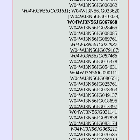
W04WJ3N56JG006062 |
W04WJ3N56JG031611
; W04WJ3N56JG033620
| W04WJ3N56JG010029;
W04WJ3N56JG067668
|
W04WJ3N56JG028465 |
W04WJ3N56JG008085 |
W04WJ3N56JG069761 |
W04WJ3N56JG022987
|
W04WJ3N56JG079187
;
W04WJ3N56JG087466
|
W04WJ3N56JG016378 |
W04WJ3N56JG054631 |
W04WJ3N56JG090111
|
W04WJ3N56JG080551;
W04WJ3N56JG025761 |
W04WJ3N56JG078363 |
W04WJ3N56JG049137 |
W04WJ3N56JG018695
|
W04WJ3N56JG013397
|
W04WJ3N56JG031141 |
W04WJ3N56JG087838 |
W04WJ3N56JG083174
|
W04WJ3N56JG065211
|
W04WJ3N56JG070585 |