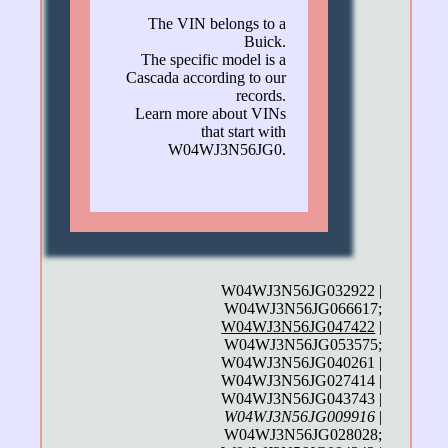
The VIN belongs to a
Buick.
The specific model is a
Cascada according to our
records.
Learn more about VINs
that start with
W04WJ3N56JG0.
W04WJ3N56JG032922 |
W04WJ3N56JG066617;
W04WJ3N56JG047422
|
W04WJ3N56JG053575;
W04WJ3N56JG040261 |
W04WJ3N56JG027414 |
W04WJ3N56JG043743 |
W04WJ3N56JG009916
|
W04WJ3N56JG028028;