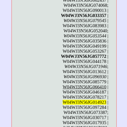
W04WJ3N56JG062437 |
W04WJ3N56JG074068;
W04WJ3N56JG090013 |
W04WJ3N56JG033357
|
W04WJ3N56JG079545
|
W04WJ3N56JG083983 |
W04WJ3N56JG052040;
W04WJ3N56JG053544
|
W04WJ3N56JG035836 |
W04WJ3N56JG049199 |
W04WJ3N56JG053267 |
W04WJ3N56JG057772
|
W04WJ3N56JG044178 |
W04WJ3N56JG071946
;
W04WJ3N56JG013612 |
W04WJ3N56JG096930
|
W04WJ3N56JG085779 |
W04WJ3N56JG066410
|
W04WJ3N56JG046187 |
W04WJ3N56JG078217 |
W04WJ3N56JG014923
|
W04WJ3N56JG097284 |
W04WJ3N56JG073387;
W04WJ3N56JG030717 |
W04WJ3N56JG017935 |