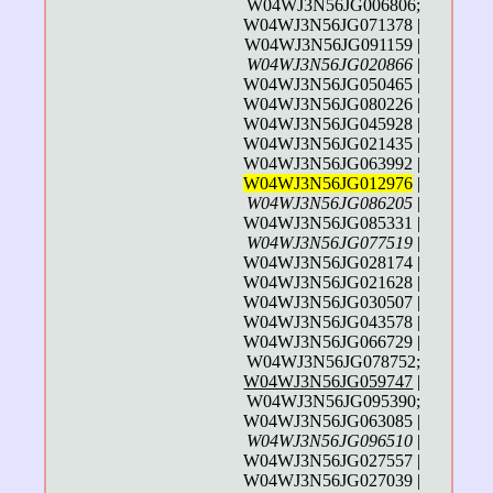
W04WJ3N56JG006806;
W04WJ3N56JG071378 |
W04WJ3N56JG091159 |
W04WJ3N56JG020866
|
W04WJ3N56JG050465 |
W04WJ3N56JG080226 |
W04WJ3N56JG045928 |
W04WJ3N56JG021435 |
W04WJ3N56JG063992 |
W04WJ3N56JG012976
|
W04WJ3N56JG086205
|
W04WJ3N56JG085331 |
W04WJ3N56JG077519
|
W04WJ3N56JG028174 |
W04WJ3N56JG021628 |
W04WJ3N56JG030507 |
W04WJ3N56JG043578 |
W04WJ3N56JG066729 |
W04WJ3N56JG078752;
W04WJ3N56JG059747
|
W04WJ3N56JG095390;
W04WJ3N56JG063085 |
W04WJ3N56JG096510
|
W04WJ3N56JG027557 |
W04WJ3N56JG027039 |