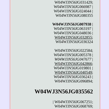
W04WJ3N56JG031429;
W04WJ3N56JG066987 |
W04WJ3N56JG024044 |
W04WJ3N56JG080355
W04WJ3N56JG007938
|
W04WJ3N56JG063197 |
W04WJ3N56JG048036 |
W04WJ3N56JG032855
;
W04WJ3N56JG036324
W04WJ3N56JG022584;
W04WJ3N56JG005378 |
W04WJ3N56JG047677
|
W04WJ3N56JG042866
;
W04WJ3N56JG019801 |
W04WJ3N56JG040549
;
W04WJ3N56JG036243 |
W04WJ3N56JG096894;
W04WJ3N56JG035562
| W04WJ3N56JG067251;
W04WJ3N56JG068769;