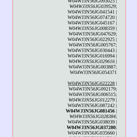
W04WJ3N56JG093025 |
W04WJ3N56JG039529
;
W04WJ3N56JG041541 |
W04WJ3N56JG074720 |
W04WJ3N56JG045167 |
W04WJ3N56JG008359
|
W04WJ3N56JG047629;
W04WJ3N56JG022925 |
W04WJ3N56JG005767;
W04WJ3N56JG030443 |
W04WJ3N56JG016994 |
W04WJ3N56JG029616
|
W04WJ3N56JG003887;
W04WJ3N56JG054371
W04WJ3N56JG022228
|
W04WJ3N56JG092179;
W04WJ3N56JG006515;
W04WJ3N56JG012279
|
W04WJ3N56JG087242 |
W04WJ3N56JG081456
|
W04WJ3N56JG028384
;
W04WJ3N56JG038039 |
W04WJ3N56JG037280
;
W04WJ3N56JG035660 |