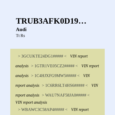
TRUB3AFK0D19…
Audi
Tt Rs
> 3GCUKTE24DG1##### <
VIN report
analysis
> 1GTR1VE05CZ2##### <
VIN report
analysis
> 1C4HJXFG9MW5##### <
VIN
report analysis
> 1C6RR6LT4HS6##### <
VIN
report analysis
> WAU7NAF58JA0##### <
VIN report analysis
> WBAWC3C58AP4##### <
VIN report