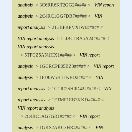
analysis
> 3C6RR6KT2GG2##### <
VIN report
analysis
> 2C4RC1GG7DR7##### <
VIN
report analysis
> 2T3BFREVXJW6##### <
VIN report analysis
> JTJBC1BA5A24##### <
VIN report analysis
> 5TFCZ5AN1HX1##### <
VIN report
analysis
> 1GCRCPE05BZ3##### <
VIN report
analysis
> 1FD0W5HT1KED##### <
VIN
report analysis
> 1G1JC5SH0D42##### <
VIN
report analysis
> 1FTMF1EB3KKD##### <
VIN report analysis
> 2C4RC1AG7GR1##### <
VIN report
analysis
> 1GKS2AKC3HR4##### <
VIN