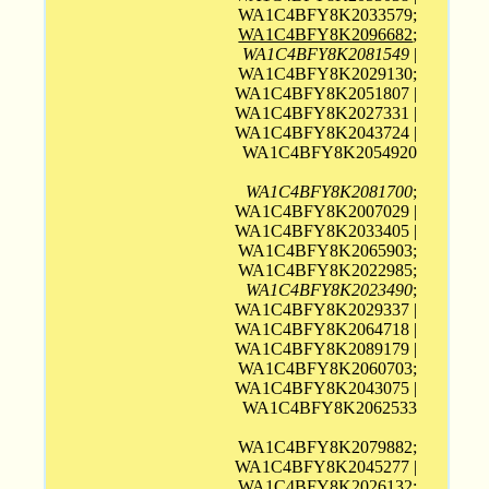
WA1C4BFY8K2033579;
WA1C4BFY8K2096682
;
WA1C4BFY8K2081549
|
WA1C4BFY8K2029130;
WA1C4BFY8K2051807 |
WA1C4BFY8K2027331 |
WA1C4BFY8K2043724 |
WA1C4BFY8K2054920
WA1C4BFY8K2081700
;
WA1C4BFY8K2007029 |
WA1C4BFY8K2033405 |
WA1C4BFY8K2065903;
WA1C4BFY8K2022985;
WA1C4BFY8K2023490
;
WA1C4BFY8K2029337 |
WA1C4BFY8K2064718 |
WA1C4BFY8K2089179 |
WA1C4BFY8K2060703;
WA1C4BFY8K2043075 |
WA1C4BFY8K2062533
WA1C4BFY8K2079882;
WA1C4BFY8K2045277 |
WA1C4BFY8K2026132;