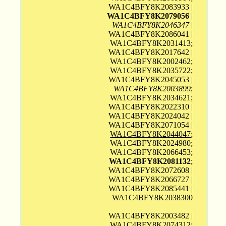
WA1C4BFY8K2083933 |
WA1C4BFY8K2079056
|
WA1C4BFY8K2046347
|
WA1C4BFY8K2086041 |
WA1C4BFY8K2031413;
WA1C4BFY8K2017642 |
WA1C4BFY8K2002462;
WA1C4BFY8K2035722;
WA1C4BFY8K2045053 |
WA1C4BFY8K2003899
;
WA1C4BFY8K2034621;
WA1C4BFY8K2022310 |
WA1C4BFY8K2024042 |
WA1C4BFY8K2071054 |
WA1C4BFY8K2044047
;
WA1C4BFY8K2024980;
WA1C4BFY8K2066453;
WA1C4BFY8K2081132
;
WA1C4BFY8K2072608 |
WA1C4BFY8K2066727 |
WA1C4BFY8K2085441 |
WA1C4BFY8K2038300
WA1C4BFY8K2003482 |
WA1C4BFY8K2074312;