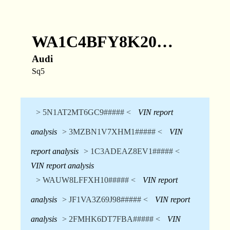
WA1C4BFY8K20…
Audi
Sq5
> 5N1AT2MT6GC9##### <
VIN report
analysis
> 3MZBN1V7XHM1##### <
VIN
report analysis
> 1C3ADEAZ8EV1##### <
VIN report analysis
> WAUW8LFFXH10##### <
VIN report
analysis
> JF1VA3Z69J98##### <
VIN report
analysis
> 2FMHK6DT7FBA##### <
VIN