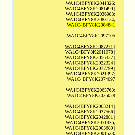
WA1C4BFY8K2041326;
WA1C4BFY8K2081499 |
WA1C4BFY8K2036983;
WA1C4BFY8K2083124;
WA1C4BFY8K2084841
WA1C4BFY8K2097105
WA1C4BFY8K2087271
|
WA1C4BFY8K2011078
|
WA1C4BFY8K2056327 |
WA1C4BFY8K2022324 |
WA1C4BFY8K2072799 |
WA1C4BFY8K2021397;
WA1C4BFY8K2074097
WA1C4BFY8K2063763;
WA1C4BFY8K2036028
WA1C4BFY8K2063214 |
WA1C4BFY8K2037566 |
WA1C4BFY8K2042881 |
WA1C4BFY8K2051936;
WA1C4BFY8K2003689 |
WA1C4BFY8K2001523;