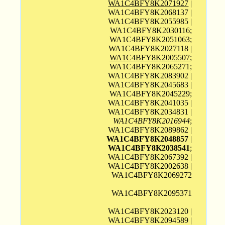
WA1C4BFY8K2071927
|
WA1C4BFY8K2068137 |
WA1C4BFY8K2055985 |
WA1C4BFY8K2030116;
WA1C4BFY8K2051063;
WA1C4BFY8K2027118 |
WA1C4BFY8K2005507
;
WA1C4BFY8K2065271;
WA1C4BFY8K2083902 |
WA1C4BFY8K2045683 |
WA1C4BFY8K2045229;
WA1C4BFY8K2041035 |
WA1C4BFY8K2034831 |
WA1C4BFY8K2016944
;
WA1C4BFY8K2089862 |
WA1C4BFY8K2048857
|
WA1C4BFY8K2038541
;
WA1C4BFY8K2067392 |
WA1C4BFY8K2002638 |
WA1C4BFY8K2069272
WA1C4BFY8K2095371
WA1C4BFY8K2023120 |
WA1C4BFY8K2094589 |