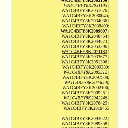
WA1C4BFY8K2063150
|
WA1C4BFY8K2031105
|
WA1C4BFY8K2051676 |
WA1C4BFY8K2080045;
WA1C4BFY8K2034036 |
WA1C4BFY8K2038409;
WA1C4BFY8K2089697
|
WA1C4BFY8K2048454 |
WA1C4BFY8K2044873 |
WA1C4BFY8K2053296 |
WA1C4BFY8K2071183
|
WA1C4BFY8K2033677 |
WA1C4BFY8K2051306 |
WA1C4BFY8K2089389;
WA1C4BFY8K2085312
|
WA1C4BFY8K2097508;
WA1C4BFY8K2043058
;
WA1C4BFY8K2002106;
WA1C4BFY8K2009251 |
WA1C4BFY8K2042248
|
WA1C4BFY8K2078425 |
WA1C4BFY8K2019455
WA1C4BFY8K2093622 |
WA1C4BFY8K2089358 |