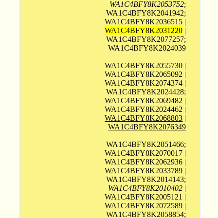
WA1C4BFY8K2053752
;
WA1C4BFY8K2041942;
WA1C4BFY8K2036515 |
WA1C4BFY8K2031220
|
WA1C4BFY8K2077257;
WA1C4BFY8K2024039
WA1C4BFY8K2055730 |
WA1C4BFY8K2065092 |
WA1C4BFY8K2074374 |
WA1C4BFY8K2024428;
WA1C4BFY8K2069482 |
WA1C4BFY8K2024462 |
WA1C4BFY8K2068803
|
WA1C4BFY8K2076349
WA1C4BFY8K2051466;
WA1C4BFY8K2070017 |
WA1C4BFY8K2062936 |
WA1C4BFY8K2033789
|
WA1C4BFY8K2014143;
WA1C4BFY8K2010402
|
WA1C4BFY8K2005121 |
WA1C4BFY8K2072589 |
WA1C4BFY8K2058854;