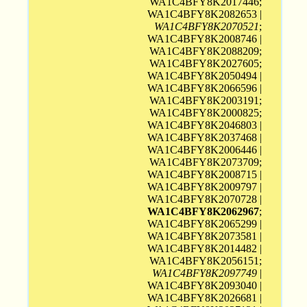
WA1C4BFY8K2017446;
WA1C4BFY8K2082653 |
WA1C4BFY8K2070521
;
WA1C4BFY8K2008746 |
WA1C4BFY8K2088209;
WA1C4BFY8K2027605;
WA1C4BFY8K2050494 |
WA1C4BFY8K2066596 |
WA1C4BFY8K2003191;
WA1C4BFY8K2000825;
WA1C4BFY8K2046803 |
WA1C4BFY8K2037468 |
WA1C4BFY8K2006446 |
WA1C4BFY8K2073709;
WA1C4BFY8K2008715 |
WA1C4BFY8K2009797 |
WA1C4BFY8K2070728 |
WA1C4BFY8K2062967
;
WA1C4BFY8K2065299 |
WA1C4BFY8K2073581 |
WA1C4BFY8K2014482 |
WA1C4BFY8K2056151;
WA1C4BFY8K2097749
|
WA1C4BFY8K2093040 |
WA1C4BFY8K2026681 |