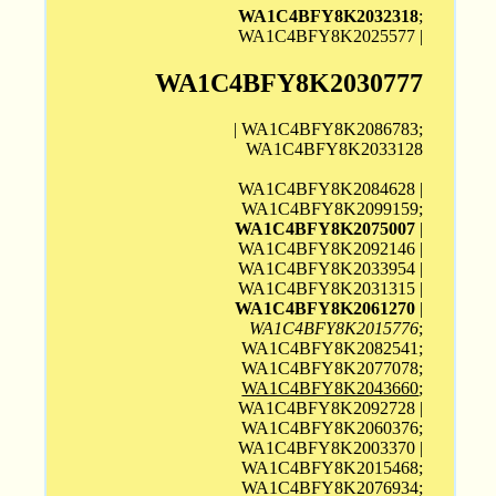
WA1C4BFY8K2032318
;
WA1C4BFY8K2025577 |
WA1C4BFY8K2030777
| WA1C4BFY8K2086783;
WA1C4BFY8K2033128
WA1C4BFY8K2084628 |
WA1C4BFY8K2099159;
WA1C4BFY8K2075007
|
WA1C4BFY8K2092146 |
WA1C4BFY8K2033954 |
WA1C4BFY8K2031315 |
WA1C4BFY8K2061270
|
WA1C4BFY8K2015776
;
WA1C4BFY8K2082541;
WA1C4BFY8K2077078;
WA1C4BFY8K2043660
;
WA1C4BFY8K2092728 |
WA1C4BFY8K2060376;
WA1C4BFY8K2003370 |
WA1C4BFY8K2015468;
WA1C4BFY8K2076934;