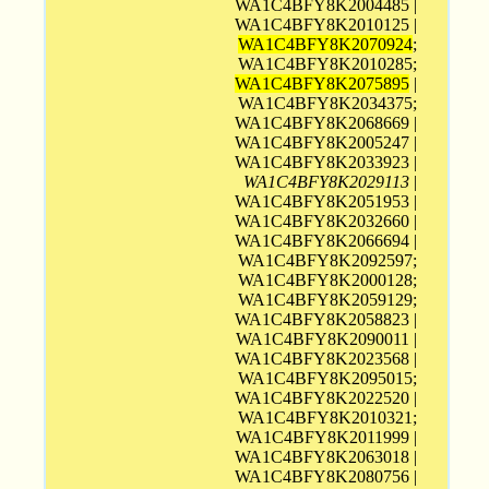
WA1C4BFY8K2004485 |
WA1C4BFY8K2010125 |
WA1C4BFY8K2070924
;
WA1C4BFY8K2010285;
WA1C4BFY8K2075895
|
WA1C4BFY8K2034375;
WA1C4BFY8K2068669 |
WA1C4BFY8K2005247 |
WA1C4BFY8K2033923 |
WA1C4BFY8K2029113
|
WA1C4BFY8K2051953 |
WA1C4BFY8K2032660 |
WA1C4BFY8K2066694 |
WA1C4BFY8K2092597;
WA1C4BFY8K2000128;
WA1C4BFY8K2059129;
WA1C4BFY8K2058823 |
WA1C4BFY8K2090011 |
WA1C4BFY8K2023568 |
WA1C4BFY8K2095015;
WA1C4BFY8K2022520 |
WA1C4BFY8K2010321;
WA1C4BFY8K2011999 |
WA1C4BFY8K2063018 |
WA1C4BFY8K2080756 |