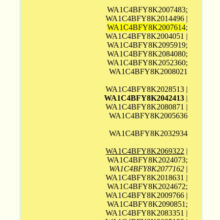
WA1C4BFY8K2007483;
WA1C4BFY8K2014496 |
WA1C4BFY8K2007614
;
WA1C4BFY8K2004051 |
WA1C4BFY8K2095919;
WA1C4BFY8K2084080;
WA1C4BFY8K2052360;
WA1C4BFY8K2008021
WA1C4BFY8K2028513 |
WA1C4BFY8K2042413
|
WA1C4BFY8K2080871 |
WA1C4BFY8K2005636
WA1C4BFY8K2032934
WA1C4BFY8K2069322
|
WA1C4BFY8K2024073;
WA1C4BFY8K2077162
|
WA1C4BFY8K2018631 |
WA1C4BFY8K2024672;
WA1C4BFY8K2009766 |
WA1C4BFY8K2090851;
WA1C4BFY8K2083351 |