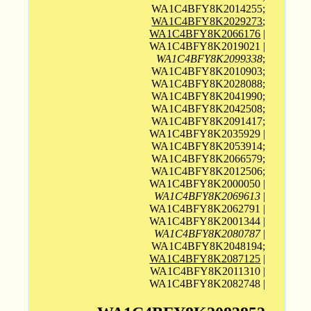
WA1C4BFY8K2014255;
WA1C4BFY8K2029273
;
WA1C4BFY8K2066176
|
WA1C4BFY8K2019021 |
WA1C4BFY8K2099338
;
WA1C4BFY8K2010903;
WA1C4BFY8K2028088;
WA1C4BFY8K2041990;
WA1C4BFY8K2042508;
WA1C4BFY8K2091417;
WA1C4BFY8K2035929 |
WA1C4BFY8K2053914;
WA1C4BFY8K2066579;
WA1C4BFY8K2012506;
WA1C4BFY8K2000050 |
WA1C4BFY8K2069613
|
WA1C4BFY8K2062791 |
WA1C4BFY8K2001344 |
WA1C4BFY8K2080787
|
WA1C4BFY8K2048194;
WA1C4BFY8K2087125
|
WA1C4BFY8K2011310 |
WA1C4BFY8K2082748 |