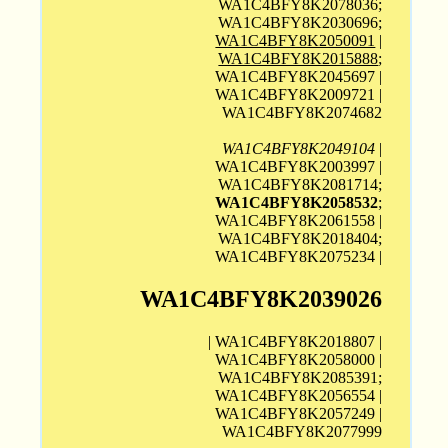
WA1C4BFY8K2078036;
WA1C4BFY8K2030696;
WA1C4BFY8K2050091
|
WA1C4BFY8K2015888
;
WA1C4BFY8K2045697 |
WA1C4BFY8K2009721 |
WA1C4BFY8K2074682
WA1C4BFY8K2049104
|
WA1C4BFY8K2003997 |
WA1C4BFY8K2081714;
WA1C4BFY8K2058532
;
WA1C4BFY8K2061558 |
WA1C4BFY8K2018404;
WA1C4BFY8K2075234 |
WA1C4BFY8K2039026
| WA1C4BFY8K2018807 |
WA1C4BFY8K2058000 |
WA1C4BFY8K2085391;
WA1C4BFY8K2056554 |
WA1C4BFY8K2057249 |
WA1C4BFY8K2077999