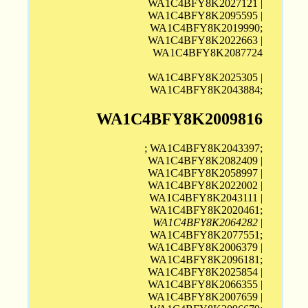
WA1C4BFY8K2027121 |
WA1C4BFY8K2095595 |
WA1C4BFY8K2019990;
WA1C4BFY8K2022663 |
WA1C4BFY8K2087724
WA1C4BFY8K2025305 |
WA1C4BFY8K2043884;
WA1C4BFY8K2009816
; WA1C4BFY8K2043397;
WA1C4BFY8K2082409 |
WA1C4BFY8K2058997 |
WA1C4BFY8K2022002 |
WA1C4BFY8K2043111 |
WA1C4BFY8K2020461;
WA1C4BFY8K2064282
|
WA1C4BFY8K2077551;
WA1C4BFY8K2006379 |
WA1C4BFY8K2096181;
WA1C4BFY8K2025854 |
WA1C4BFY8K2066355 |
WA1C4BFY8K2007659 |