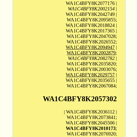
WA1C4BFY8K2077176 |
WA1C4BFY8K2002154
|
WA1C4BFY8K2042749 |
WA1C4BFY8K2095855;
WA1C4BFY8K2018824 |
WA1C4BFY8K2017365 |
WA1C4BFY8K2047028;
WA1C4BFY8K2026552;
WA1C4BFY8K2094947
|
WA1C4BFY8K2002879
;
WA1C4BFY8K2082782
|
WA1C4BFY8K2035820;
WA1C4BFY8K2003076;
WA1C4BFY8K2029757
|
WA1C4BFY8K2035655 |
WA1C4BFY8K2067084;
WA1C4BFY8K2057302
| WA1C4BFY8K2036112 |
WA1C4BFY8K2073841;
WA1C4BFY8K2045506 |
WA1C4BFY8K2010173
;
WA1C4BFY8K2076920;