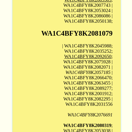
WA1C4BFY8K2007743 |
WA1C4BFY8K2053024 |
WA1C4BFY8K2086086 |
WA1C4BFY8K2050138;
WA1C4BFY8K2081079
| WA1C4BFY8K2045988;
WA1C4BFY8K2035252;
WA1C4BFY8K2092650
;
WA1C4BFY8K2075928 |
WA1C4BFY8K2082071 |
WA1C4BFY8K2057185
|
WA1C4BFY8K2066470;
WA1C4BFY8K2063455 |
WA1C4BFY8K2089277;
WA1C4BFY8K2001912;
WA1C4BFY8K2082295 |
WA1C4BFY8K2031556
WA1C4BFY8K2076691
WA1C4BFY8K2080319
;
WA1C4BFY8K2053038 |